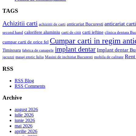
TAGS
Achizitii carti
anticariat carti
anticariat Bucuresti
achizitii de carti
calorifere aluminiu
carti ieftine
second hand
carti de citit
clinica dentara Buc
Cumpar carti in regim anti
cumpar carti de orice fel
implant dentar
Implant dentar Bu
Timisoara
fabrica de canapele
Rent
jacuzzi
masaj erotic Iulia
Masini de inchiriat Bucuresti
mobila de calitate
RSS
RSS Blog
RSS Comments
Archive
august 2026
iulie 2026
iunie 2026
mai 2026
aprilie 2026