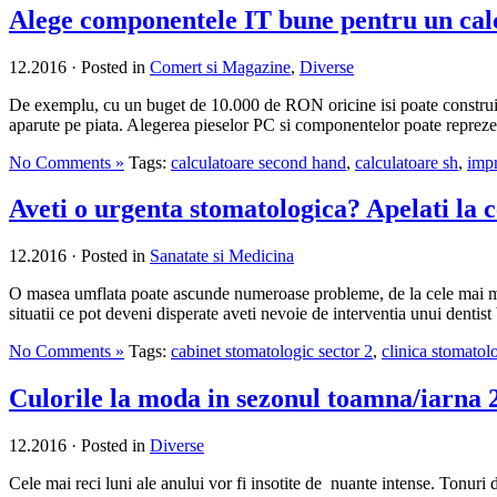
Alege componentele IT bune pentru un cal
12.2016
·
Posted in
Comert si Magazine
,
Diverse
De exemplu, cu un buget de 10.000 de RON oricine isi poate construi s
aparute pe piata. Alegerea pieselor PC si componentelor poate reprezent
No Comments »
Tags:
calculatoare second hand
,
calculatoare sh
,
imp
Aveti o urgenta stomatologica? Apelati la 
12.2016
·
Posted in
Sanatate si Medicina
O masea umflata poate ascunde numeroase probleme, de la cele mai mici 
situatii ce pot deveni disperate aveti nevoie de interventia unui dentis
No Comments »
Tags:
cabinet stomatologic sector 2
,
clinica stomatol
Culorile la moda in sezonul toamna/iarna 
12.2016
·
Posted in
Diverse
Cele mai reci luni ale anului vor fi insotite de nuante intense. Tonur