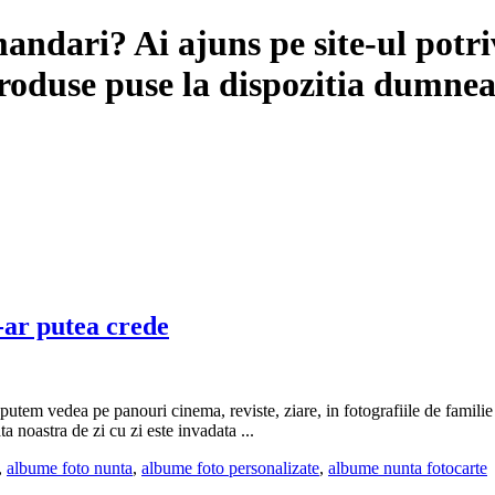
ndari? Ai ajuns pe site-ul potriv
produse puse la dispozitia dumne
-ar putea crede
 putem vedea pe panouri cinema, reviste, ziare, in fotografiile de famili
a noastra de zi cu zi este invadata ...
,
albume foto nunta
,
albume foto personalizate
,
albume nunta fotocarte