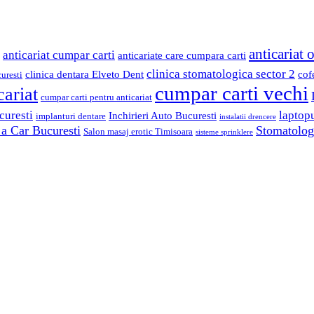
anticariat 
anticariat cumpar carti
anticariate care cumpara carti
clinica stomatologica sector 2
clinica dentara Elveto Dent
cof
uresti
cumpar carti vechi
cariat
cumpar carti pentru anticariat
curesti
laptop
Inchirieri Auto Bucuresti
implanturi dentare
instalatii drencere
 a Car Bucuresti
Stomatologi
Salon masaj erotic Timisoara
sisteme sprinklere