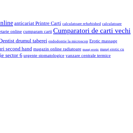
online
anticariat Printre Carti
calculatoare refurbished
calculatoare
Cumparatori de carti vechi
etarie online
cumparam carti
Dentist drumul taberei
Erotic massage
endodontie la microscop
uri second hand
magazin online radiatoare
masaj erotic cu
masaj erotic
e sector 6
urgente stomatologice
vanzare centrale termice