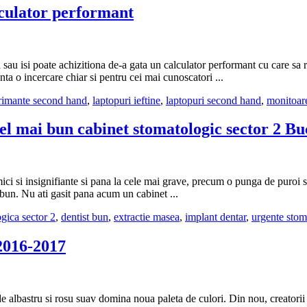
culator performant
au isi poate achizitiona de-a gata un calculator performant cu care sa 
a o incercare chiar si pentru cei mai cunoscatori ...
rimante second hand
,
laptopuri ieftine
,
laptopuri second hand
,
monitoar
cel mai bun cabinet stomatologic sector 2 Bu
si insignifiante si pana la cele mai grave, precum o punga de puroi sau
t bun. Nu ati gasit pana acum un cabinet ...
ogica sector 2
,
dentist bun
,
extractie masea
,
implant dentar
,
urgente stom
2016-2017
i de albastru si rosu suav domina noua paleta de culori. Din nou, creato