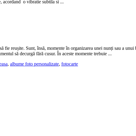
 acordand o vibratie subtila si ...
ă fie reușite. Sunt, însă, momente în organizarea unei nunți sau a unui b
imentul să decurgă fără cusur. În aceste momente trebuie ...
easa
,
albume foto personalizate
,
fotocarte