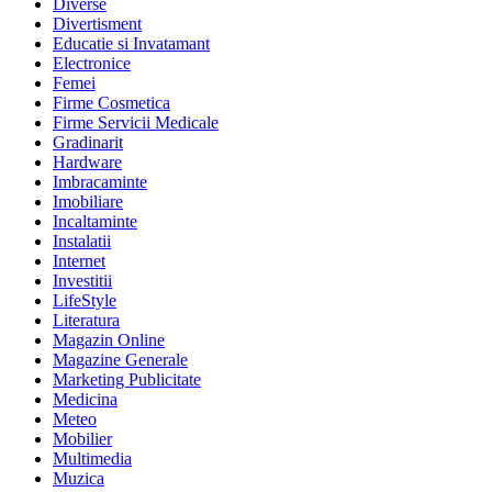
Diverse
Divertisment
Educatie si Invatamant
Electronice
Femei
Firme Cosmetica
Firme Servicii Medicale
Gradinarit
Hardware
Imbracaminte
Imobiliare
Incaltaminte
Instalatii
Internet
Investitii
LifeStyle
Literatura
Magazin Online
Magazine Generale
Marketing Publicitate
Medicina
Meteo
Mobilier
Multimedia
Muzica