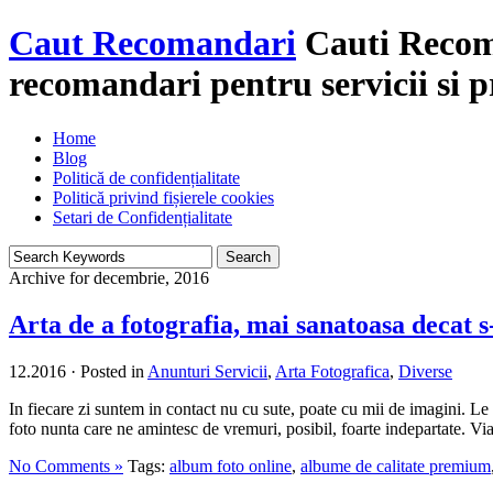
Caut Recomandari
Cauti Recoma
recomandari pentru servicii si 
Home
Blog
Politică de confidențialitate
Politică privind fișierele cookies
Setari de Confidențialitate
Archive for decembrie, 2016
Arta de a fotografia, mai sanatoasa decat s
12.2016
·
Posted in
Anunturi Servicii
,
Arta Fotografica
,
Diverse
In fiecare zi suntem in contact nu cu sute, poate cu mii de imagini. Le
foto nunta care ne amintesc de vremuri, posibil, foarte indepartate. Viat
No Comments »
Tags:
album foto online
,
albume de calitate premium