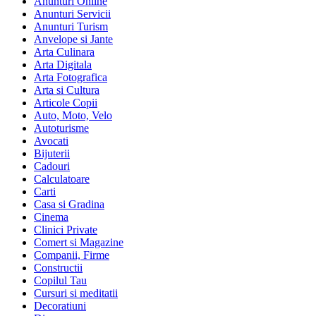
Anunturi Online
Anunturi Servicii
Anunturi Turism
Anvelope si Jante
Arta Culinara
Arta Digitala
Arta Fotografica
Arta si Cultura
Articole Copii
Auto, Moto, Velo
Autoturisme
Avocati
Bijuterii
Cadouri
Calculatoare
Carti
Casa si Gradina
Cinema
Clinici Private
Comert si Magazine
Companii, Firme
Constructii
Copilul Tau
Cursuri si meditatii
Decoratiuni