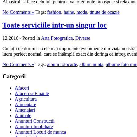
Albastrul isi face debutul pentru a va oferi note proaspete si relaxante,
No Comments »
Tags:
fashion
,
haine
,
moda
,
tinute de ocazie
Toate serviciile intr-un singur loc
12.2016
·
Posted in
Arta Fotografica
,
Diverse
Cu toții ne dorim ca cele mai importante evenimente din viața noastră s
lucru perfect normal, care se întâmplă exact din dorința ca întreg even
No Comments »
Tags:
album fotocarte
,
album nunta
,
albume foto mir
Categorii
Afaceri
Afaceri si Finante
Agricultura
Alimentare
Amenajari
Animale
Anunturi Constructii
Anunturi Imobiliare
Anunturi Locuri de munca