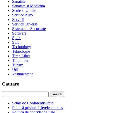
Sanatate
Sanatate si Medicina
Scule si Unelte
Service Auto
Servicii
Servicii Diverse
Sisteme de Securitate
Software
Sport
Stiri
Technology
Tehnologie
Timp Liber
Timp liber
Turism
Util
Vestimentatie
Cautare
Setari de Confidențialitate
Politică privind fișierele cookies
Politică de confidențialitate