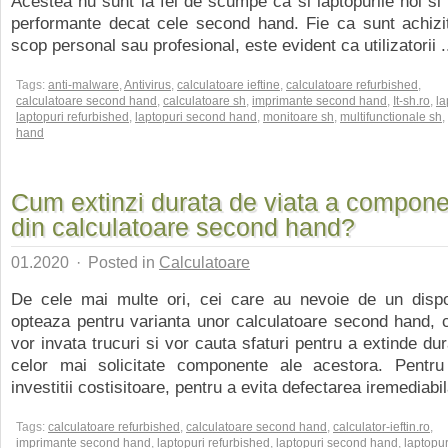
Acestea nu sunt la fel de scumpe ca si laptopurile noi si
performante decat cele second hand. Fie ca sunt achizit
scop personal sau profesional, este evident ca utilizatorii .
Tags:
anti-malware
,
Antivirus
,
calculatoare ieftine
,
calculatoare refurbished
,
calculatoare second hand
,
calculatoare sh
,
imprimante second hand
,
It-sh.ro
,
la
laptopuri refurbished
,
laptopuri second hand
,
monitoare sh
,
multifunctionale sh
,
hand
Cum extinzi durata de viata a compone
din calculatoare second hand?
01.2020
·
Posted in
Calculatoare
De cele mai multe ori, cei care au nevoie de un dispo
opteaza pentru varianta unor calculatoare second hand, 
vor invata trucuri si vor cauta sfaturi pentru a extinde du
celor mai solicitate componente ale acestora. Pentru
investitii costisitoare, pentru a evita defectarea iremediabil
Tags:
calculatoare refurbished
,
calculatoare second hand
,
calculator-ieftin.ro
,
imprimante second hand
,
laptopuri refurbished
,
laptopuri second hand
,
laptopu