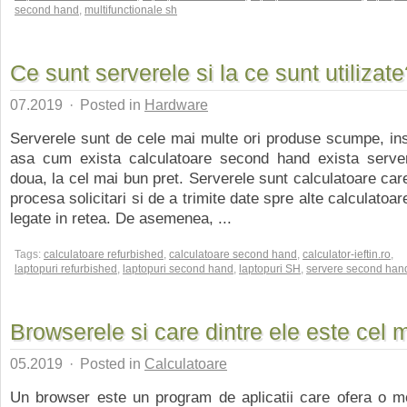
second hand
,
multifunctionale sh
Ce sunt serverele si la ce sunt utilizat
07.2019
·
Posted in
Hardware
Serverele sunt de cele mai multe ori produse scumpe, insa
asa cum exista calculatoare second hand exista serv
doua, la cel mai bun pret. Serverele sunt calculatoare care
procesa solicitari si de a trimite date spre alte calculatoa
legate in retea. De asemenea, ...
Tags:
calculatoare refurbished
,
calculatoare second hand
,
calculator-ieftin.ro
,
laptopuri refurbished
,
laptopuri second hand
,
laptopuri SH
,
servere second han
Browserele si care dintre ele este cel 
05.2019
·
Posted in
Calculatoare
Un browser este un program de aplicatii care ofera o mo