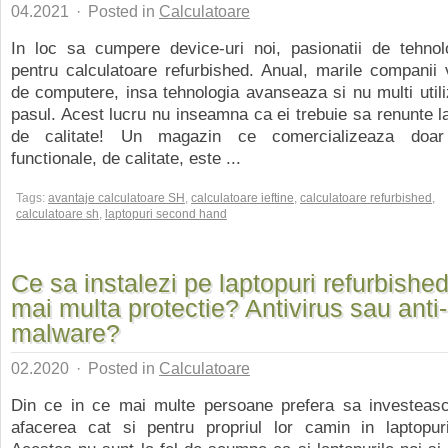
04.2021
·
Posted in
Calculatoare
In loc sa cumpere device-uri noi, pasionatii de tehnol
pentru calculatoare refurbished. Anual, marile companii
de computere, insa tehnologia avanseaza si nu multi utiliz
pasul. Acest lucru nu inseamna ca ei trebuie sa renunte 
de calitate! Un magazin ce comercializeaza doar 
functionale, de calitate, este ...
Tags:
avantaje calculatoare SH
,
calculatoare ieftine
,
calculatoare refurbished
,
calculatoare sh
,
laptopuri second hand
Ce sa instalezi pe laptopuri refurbishe
mai multa protectie? Antivirus sau anti-
malware?
02.2020
·
Posted in
Calculatoare
Din ce in ce mai multe persoane prefera sa investeasc
afacerea cat si pentru propriul lor camin in laptopuri