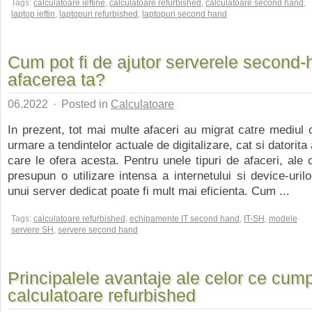
Tags:
calculatoare ieftine
,
calculatoare refurbished
,
calculatoare second hand
,
laptop ieftin
,
laptopuri refurbished
,
laptopuri second hand
Cum pot fi de ajutor serverele second-
afacerea ta?
06.2022
·
Posted in
Calculatoare
In prezent, tot mai multe afaceri au migrat catre mediul o
urmare a tendintelor actuale de digitalizare, cat si datorita
care le ofera acesta. Pentru unele tipuri de afaceri, ale c
presupun o utilizare intensa a internetului si device-urilo
unui server dedicat poate fi mult mai eficienta. Cum ...
Tags:
calculatoare refurbished
,
echipamente IT second hand
,
IT-SH
,
modele
servere SH
,
servere second hand
Principalele avantaje ale celor ce cum
calculatoare refurbished