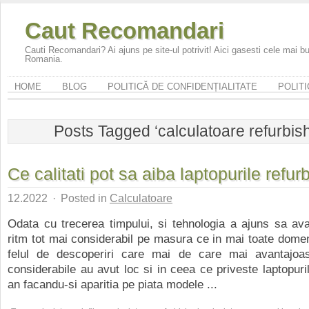
Caut Recomandari
Cauti Recomandari? Ai ajuns pe site-ul potrivit! Aici gasesti cele mai 
Romania.
HOME
BLOG
POLITICĂ DE CONFIDENȚIALITATE
POLITI
Posts Tagged ‘calculatoare refurbis
Ce calitati pot sa aiba laptopurile refu
12.2022
·
Posted in
Calculatoare
Odata cu trecerea timpului, si tehnologia a ajuns sa av
ritm tot mai considerabil pe masura ce in mai toate domeni
felul de descoperiri care mai de care mai avantajoa
considerabile au avut loc si in ceea ce priveste laptopuril
an facandu-si aparitia pe piata modele ...