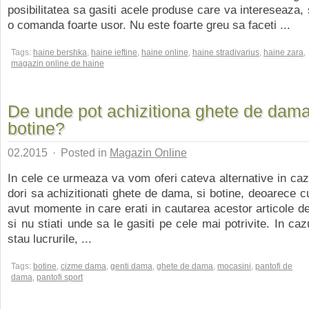
posibilitatea sa gasiti acele produse care va intereseaza, 
o comanda foarte usor. Nu este foarte greu sa faceti ...
Tags:
haine bershka
,
haine ieftine
,
haine online
,
haine stradivarius
,
haine zara
,
magazin online de haine
De unde pot achizitiona ghete de dama
botine?
02.2015
·
Posted in
Magazin Online
In cele ce urmeaza va vom oferi cateva alternative in cazu
dori sa achizitionati ghete de dama, si botine, deoarece cu
avut momente in care erati in cautarea acestor articole de
si nu stiati unde sa le gasiti pe cele mai potrivite. In ca
stau lucrurile, ...
Tags:
botine
,
cizme dama
,
genti dama
,
ghete de dama
,
mocasini
,
pantofi de
dama
,
pantofi sport