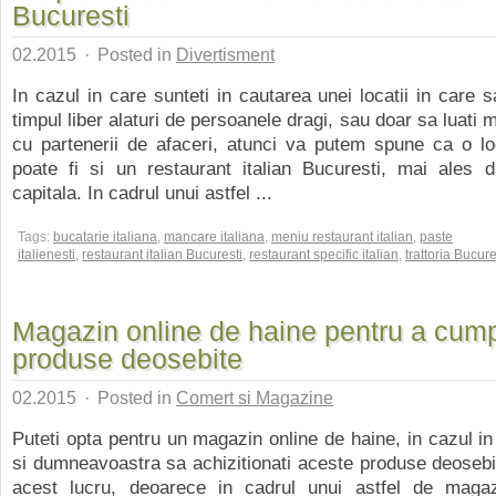
Bucuresti
02.2015
·
Posted in
Divertisment
In cazul in care sunteti in cautarea unei locatii in care s
timpul liber alaturi de persoanele dragi, sau doar sa luati
cu partenerii de afaceri, atunci va putem spune ca o loc
poate fi si un restaurant italian Bucuresti, mai ales d
capitala. In cadrul unui astfel ...
Tags:
bucatarie italiana
,
mancare italiana
,
meniu restaurant italian
,
paste
italienesti
,
restaurant italian Bucuresti
,
restaurant specific italian
,
trattoria Bucure
Magazin online de haine pentru a cum
produse deosebite
02.2015
·
Posted in
Comert si Magazine
Puteti opta pentru un magazin online de haine, in cazul in 
si dumneavoastra sa achizitionati aceste produse deoseb
acest lucru, deoarece in cadrul unui astfel de maga