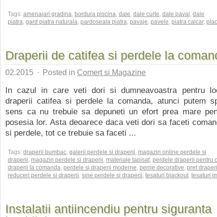
Tags:
amenajari gradina
,
bordura piscina
,
dale
,
dale curte
,
dale pavaj
,
dale
piatra
,
gard piatra naturala
,
pardoseala piatra
,
pavaje
,
pavele
,
piatra calcar
,
plac
Draperii de catifea si perdele la coma
02.2015
·
Posted in
Comert si Magazine
In cazul in care veti dori si dumneavoastra pentru lo
draperii catifea si perdele la comanda, atunci putem s
sens ca nu trebuie sa depuneti un efort prea mare pent
posesia lor. Asta deoarece daca veti dori sa faceti coman
si perdele, tot ce trebuie sa faceti ...
Tags:
draperii bumbac
,
galerii perdele si draperii
,
magazin online perdele si
draperii
,
magazin perdele si draperii
,
materiale tapisat
,
perdele draperii pentru c
draperii la comanda
,
perdele si draperii moderne
,
perne decorative
,
pret draperi
reduceri perdele si draperii
,
sine perdele si draperii
,
tesaturi blackout
,
tesaturi 
Instalatii antiincendiu pentru siguranta