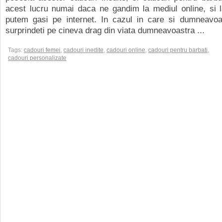
acest lucru numai daca ne gandim la mediul online, si l
putem gasi pe internet. In cazul in care si dumneavoas
surprindeti pe cineva drag din viata dumneavoastra ...
Tags:
cadouri femei
,
cadouri inedite
,
cadouri online
,
cadouri pentru barbati
,
cadouri personalizate