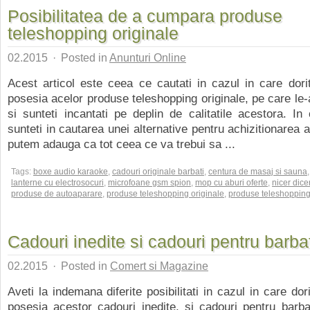
Posibilitatea de a cumpara produse
teleshopping originale
02.2015
·
Posted in
Anunturi Online
Acest articol este ceea ce cautati in cazul in care doriti
posesia acelor produse teleshopping originale, pe care le-a
si sunteti incantati pe deplin de calitatile acestora. In
sunteti in cautarea unei alternative pentru achizitionarea 
putem adauga ca tot ceea ce va trebui sa ...
Tags:
boxe audio karaoke
,
cadouri originale barbati
,
centura de masaj si sauna
,
lanterne cu electrosocuri
,
microfoane gsm spion
,
mop cu aburi oferte
,
nicer dice
produse de autoaparare
,
produse teleshopping originale
,
produse teleshopping 
Cadouri inedite si cadouri pentru barba
02.2015
·
Posted in
Comert si Magazine
Aveti la indemana diferite posibilitati in cazul in care dorit
posesia acestor cadouri inedite, si cadouri pentru barb