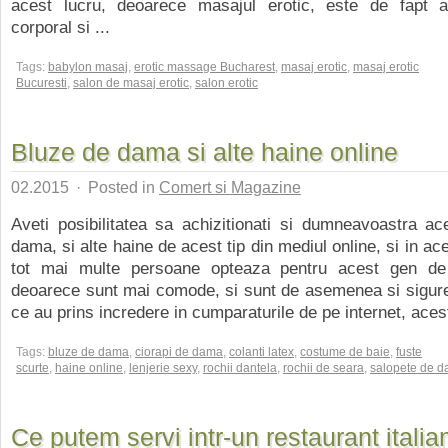
acest lucru, deoarece masajul erotic, este de fapt a
corporal si ...
Tags:
babylon masaj
,
erotic massage Bucharest
,
masaj erotic
,
masaj erotic
Bucuresti
,
salon de masaj erotic
,
salon erotic
Bluze de dama si alte haine online
02.2015
·
Posted in
Comert si Magazine
Aveti posibilitatea sa achizitionati si dumneavoastra a
dama, si alte haine de acest tip din mediul online, si in a
tot mai multe persoane opteaza pentru acest gen de
deoarece sunt mai comode, si sunt de asemenea si sigure
ce au prins incredere in cumparaturile de pe internet, acest
Tags:
bluze de dama
,
ciorapi de dama
,
colanti latex
,
costume de baie
,
fuste
scurte
,
haine online
,
lenjerie sexy
,
rochii dantela
,
rochii de seara
,
salopete de 
Ce putem servi intr-un restaurant italia