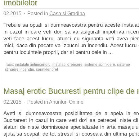
imobilelor
02.2015
·
Posted in
Casa si Gradina
Trebuie sa optati si dumneavoastra pentru aceste instalati
in cazul in care veti dori sa va asigurati impotriva incend
veti face acest lucru, atunci cu siguranta veti avea pie
mici, daca din pacate va izbucni un incendiu. Acest lucru e
pentru locuintele proprii, dar si pentru cele in ...
Tags:
instalatii antiincendiu
,
instalatii drencere
,
sisteme sprinklere
,
sisteme
stingere incendiu
,
sprinkler pret
Masaj erotic Bucuresti pentru clipe de 
02.2015
·
Posted in
Anunturi Online
Aveti si dumneavoastra posibilitatea de a apela la e
Bucharest in cazul in care veti dori sa petreceti niste cli
alaturi de niste domnisoare specializate in arta masajulu
ajuta sa scapati de tot stresul si oboseala din ultima pe