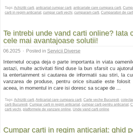
Tags:
Achizitii carti
,
anticariat cumpar carti
,
anticariate care cumpara carti
,
Cump
carti in regim anticariat
,
cumpar carti vechi
,
cumparam carti
,
Cumparatori de cart
Te intrebi unde vand carti online? Iata 
cele mai avantajoase solutii!
06.2025
·
Posted in
Servicii Diverse
Internetul ocupa deja o parte importanta in viata oamenil
astazi, multe activitati fiind duse la bun sfarsit cu ajutor
la entertainment si cautarea de informatii sau stiri, la 
vanzarea de produse, pentru orice situatie este folosit 
aceea, in momentul in care isi doresc sa scape de ...
Tags:
Achizitii carti
,
Anticariat care cumpara carti
,
Carte veche Bucuresti
,
colecta
carti Bucuresti
,
Cumpar carti in regim anticariat
,
cumpar carti pentru anticariat
,
C
carti vechi
,
platformele de vanzare online
,
Unde vand carti online
Cumpar carti in regim anticariat: ghid 