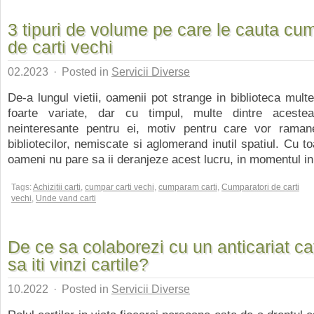
3 tipuri de volume pe care le cauta cum
de carti vechi
02.2023
·
Posted in
Servicii Diverse
De-a lungul vietii, oamenii pot strange in biblioteca multe
foarte variate, dar cu timpul, multe dintre aceste
neinteresante pentru ei, motiv pentru care vor ramane
bibliotecilor, nemiscate si aglomerand inutil spatiul. Cu t
oameni nu pare sa ii deranjeze acest lucru, in momentul in 
Tags:
Achizitii carti
,
cumpar carti vechi
,
cumparam carti
,
Cumparatori de carti
vechi
,
Unde vand carti
De ce sa colaborezi cu un anticariat ca
sa iti vinzi cartile?
10.2022
·
Posted in
Servicii Diverse