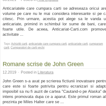
Anticariatele care cumpara carti se adreseaza oricui are
volume pe care nu le mai considera interesante si pe c
citesc. Prin urmare, acestia pot alege sa le vanda u
anticariate, primind in schimbul lor sume de bani, care
foarte utile. De aceea, Anticariat-Carti.com promo
activitate ...
Tags:
Achizitii carti
,
anticariate care cumpara carti
,
anticariate carti
,
cumparam
carti
,
Cumparatori de carti vechi
Romane scrise de John Green
12.2019
·
Posted in
Literatura
John Green s-a axat pe scrierea fictiunii inovatoare pentru 
care este si foarte potrivita pentru ecranizari si adapt
imposibil sa nu fi auzit de cartea ”Cautand-o pe Alaska” d
intens promovata dupa ce a aparut. Este primul roman al a
prezinta pe Miles Halter care se ...