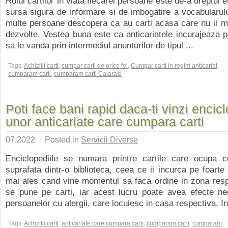
Rolul cartilor in viata fiecarei persoane este de-a dreptul es
sursa sigura de informare si de imbogatire a vocabularulu
multe persoane descopera ca au carti acasa care nu ii m
dezvolte. Vestea buna este ca anticariatele incurajeaza 
sa le vanda prin intermediul anunturilor de tipul ...
Tags:
Achizitii carti
,
cumpar carti de orice fel
,
Cumpar carti in regim anticariat
,
cumparam carti
,
cumparam carti Calarasi
Poti face bani rapid daca-ti vinzi encicl
unor anticariate care cumpara carti
07.2022
·
Posted in
Servicii Diverse
Enciclopediile se numara printre cartile care ocupa
suprafata dintr-o biblioteca, ceea ce ii incurca pe foarte
mai ales cand vine momentul sa faca ordine in zona resp
se pune pe carti, iar acest lucru poate avea efecte ne
persoanelor cu alergii, care locuiesc in casa respectiva. In 
Tags:
Achizitii carti
,
anticariate care cumpara carti
,
cumparam carti
,
cumparam