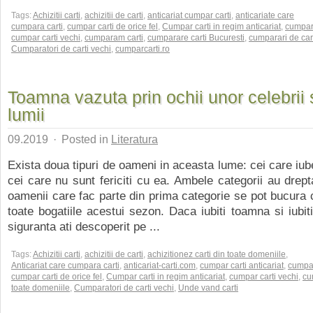
Tags:
Achizitii carti
,
achizitii de carti
,
anticariat cumpar carti
,
anticariate care
cumpara carti
,
cumpar carti de orice fel
,
Cumpar carti in regim anticariat
,
cumpar 
cumpar carti vechi
,
cumparam carti
,
cumparare carti Bucuresti
,
cumparari de cart
Cumparatori de carti vechi
,
cumparcarti.ro
Toamna vazuta prin ochii unor celebrii sc
lumii
09.2019
·
Posted in
Literatura
Exista doua tipuri de oameni in aceasta lume: cei care iu
cei care nu sunt fericiti cu ea. Ambele categorii au drept
oamenii care fac parte din prima categorie se pot bucura
toate bogatiile acestui sezon. Daca iubiti toamna si iubiti
siguranta ati descoperit pe ...
Tags:
Achizitii carti
,
achizitii de carti
,
achizitionez carti din toate domeniile
,
Anticariat care cumpara carti
,
anticariat-carti.com
,
cumpar carti anticariat
,
cumpar
cumpar carti de orice fel
,
Cumpar carti in regim anticariat
,
cumpar carti vechi
,
cu
toate domeniile
,
Cumparatori de carti vechi
,
Unde vand carti