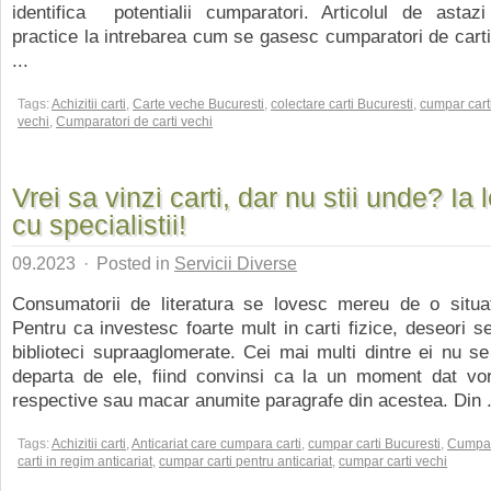
identifica potentialii cumparatori. Articolul de astazi
practice la intrebarea cum se gasesc cumparatori de carti
...
Tags:
Achizitii carti
,
Carte veche Bucuresti
,
colectare carti Bucuresti
,
cumpar cart
vechi
,
Cumparatori de carti vechi
Vrei sa vinzi carti, dar nu stii unde? Ia 
cu specialistii!
09.2023
·
Posted in
Servicii Diverse
Consumatorii de literatura se lovesc mereu de o situa
Pentru ca investesc foarte mult in carti fizice, deseori s
biblioteci supraaglomerate. Cei mai multi dintre ei nu s
departa de ele, fiind convinsi ca la un moment dat vor 
respective sau macar anumite paragrafe din acestea. Din .
Tags:
Achizitii carti
,
Anticariat care cumpara carti
,
cumpar carti Bucuresti
,
Cumpa
carti in regim anticariat
,
cumpar carti pentru anticariat
,
cumpar carti vechi