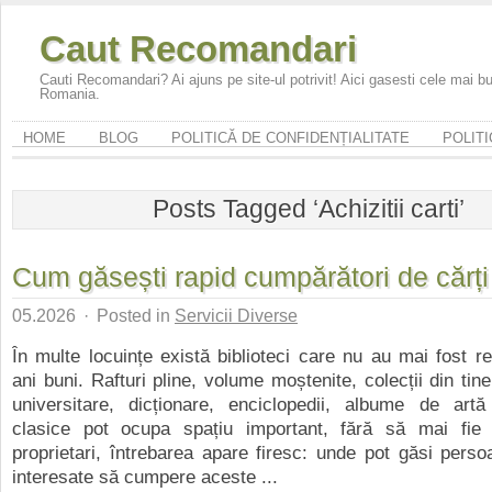
Caut Recomandari
Cauti Recomandari? Ai ajuns pe site-ul potrivit! Aici gasesti cele mai 
Romania.
HOME
BLOG
POLITICĂ DE CONFIDENȚIALITATE
POLITI
Posts Tagged ‘Achizitii carti’
Cum găsești rapid cumpărători de cărți
05.2026
·
Posted in
Servicii Diverse
În multe locuințe există biblioteci care nu au mai fost r
ani buni. Rafturi pline, volume moștenite, colecții din tin
universitare, dicționare, enciclopedii, albume de ar
clasice pot ocupa spațiu important, fără să mai fie c
proprietari, întrebarea apare firesc: unde pot găsi pers
interesate să cumpere aceste ...