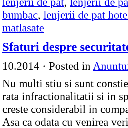
lenjerii de pat
,
lenjerii de p
bumbac
,
lenjerii de pat hote
matlasate
Sfaturi despre securitat
10.2014
·
Posted in
Anuntur
Nu multi stiu si sunt constie
rata infractionalitatii si in 
creste considerabil in compar
Asa ca odata cu venirea verii