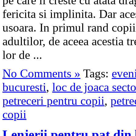
pe care il creste cu atata dra
fericita si implinita. Dar ac
usoara. In primul rand copii
adultilor, de aceea acestia t
lor de ...
No Comments »
Tags:
even
bucuresti
,
loc de joaca secto
petreceri pentru copii
,
petre
copii
Lenjerii pentru pat di