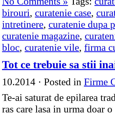
No Comments »
Tags:
cura
birouri
,
curatenie case
,
cura
intretinere
,
curatenie dupa p
curatenie magazine
,
curaten
bloc
,
curatenie vile
,
firma c
Tot ce trebuie sa stii in
10.2014
·
Posted in
Firme 
Te-ai saturat de epilarea tr
ras care lasa in urma doar o p