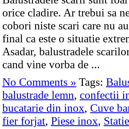
orice cladire. Ar trebui sa
cobori niste scari care nu a
final ca este o situatie extr
Asadar, balustradele scarilo
cand vine vorba de ...
No Comments »
Tags:
Balus
balustrade lemn
,
confectii 
bucatarie din inox
,
Cuve ba
fier forjat
,
Piese inox
,
Stati