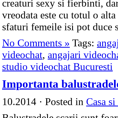
creaturi sexy si fierbinti, d
vreodata este cu totul o alt
sfaturi femeile isi pot duce s
No Comments »
Tags:
anga
videochat
,
angajari videoch
studio videochat Bucuresti
Importanta balustradelo
10.2014
·
Posted in
Casa si
Balustradele scarii sunt foar