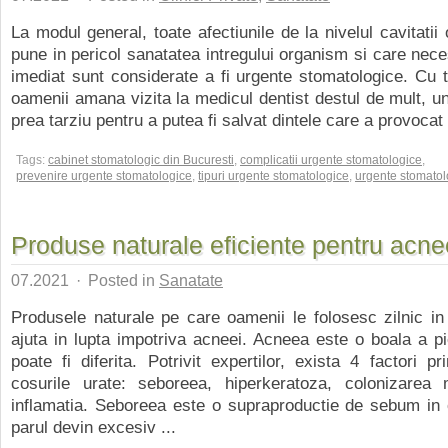
La modul general, toate afectiunile de la nivelul cavitatii
pune in pericol sanatatea intregului organism si care nece
imediat sunt considerate a fi urgente stomatologice. Cu 
oamenii amana vizita la medicul dentist destul de mult, u
prea tarziu pentru a putea fi salvat dintele care a provocat 
Tags:
cabinet stomatologic din Bucuresti
,
complicatii urgente stomatologice
,
prevenire urgente stomatologice
,
tipuri urgente stomatologice
,
urgente stomatol
Produse naturale eficiente pentru acne
07.2021
·
Posted in
Sanatate
Produsele naturale pe care oamenii le folosesc zilnic in
ajuta in lupta impotriva acneei. Acneea este o boala a pie
poate fi diferita. Potrivit expertilor, exista 4 factori pr
cosurile urate: seboreea, hiperkeratoza, colonizarea 
inflamatia. Seboreea este o supraproductie de sebum in 
parul devin excesiv ...