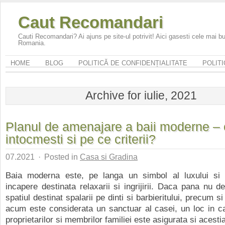
Caut Recomandari
Cauti Recomandari? Ai ajuns pe site-ul potrivit! Aici gasesti cele mai 
Romania.
HOME
BLOG
POLITICĂ DE CONFIDENȚIALITATE
POLITI
Archive for iulie, 2021
Planul de amenajare a baii moderne – 
intocmesti si pe ce criterii?
07.2021
·
Posted in
Casa si Gradina
Baia moderna este, pe langa un simbol al luxului si c
incapere destinata relaxarii si ingrijirii. Daca pana nu d
spatiul destinat spalarii pe dinti si barbieritului, precum si
acum este considerata un sanctuar al casei, un loc in ca
proprietarilor si membrilor familiei este asigurata si acestia