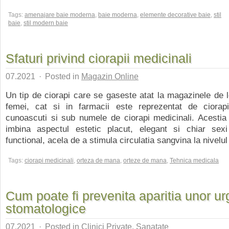
Tags:
amenajare baie moderna
,
baie moderna
,
elemente decorative baie
,
stil
baie
,
stil modern baie
Sfaturi privind ciorapii medicinali
07.2021
·
Posted in
Magazin Online
Un tip de ciorapi care se gaseste atat la magazinele de l
femei, cat si in farmacii este reprezentat de ciorapi
cunoascuti si sub numele de ciorapi medicinali. Acestia
imbina aspectul estetic placut, elegant si chiar sex
functional, acela de a stimula circulatia sangvina la nivelu
Tags:
ciorapi medicinali
,
orteza de mana
,
orteze de mana
,
Tehnica medicala
Cum poate fi prevenita aparitia unor ur
stomatologice
07.2021
·
Posted in
Clinici Private
,
Sanatate