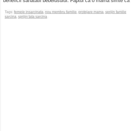
beneficii sanatatii bebelusului. Faptul ca o mama simte ca 
Tags:
femeie insarcinata
,
nou membru familie
,
protejare mama
,
sprijin familie
sarcina
,
sprijin tata sarcina