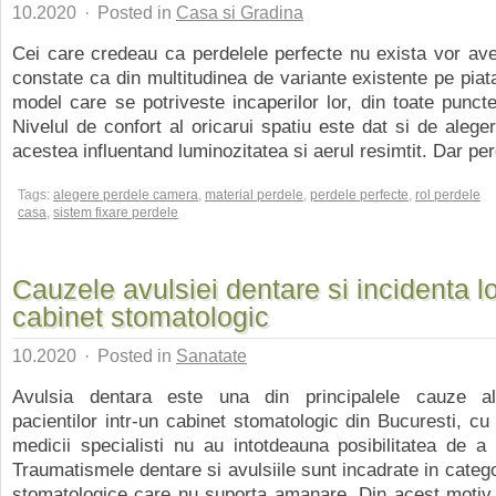
10.2020
·
Posted in
Casa si Gradina
Cei care credeau ca perdelele perfecte nu exista vor av
constate ca din multitudinea de variante existente pe piata
model care se potriveste incaperilor lor, din toate punct
Nivelul de confort al oricarui spatiu este dat si de aleger
acestea influentand luminozitatea si aerul resimtit. Dar perd
Tags:
alegere perdele camera
,
material perdele
,
perdele perfecte
,
rol perdele
casa
,
sistem fixare perdele
Cauzele avulsiei dentare si incidenta lo
cabinet stomatologic
10.2020
·
Posted in
Sanatate
Avulsia dentara este una din principalele cauze al
pacientilor intr-un cabinet stomatologic din Bucuresti, c
medicii specialisti nu au intotdeauna posibilitatea de a 
Traumatismele dentare si avulsiile sunt incadrate in catego
stomatologice care nu suporta amanare. Din acest motiv,