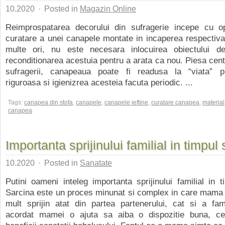
10.2020
·
Posted in
Magazin Online
Reimprospatarea decorului din sufragerie incepe cu o
curatare a unei canapele montate in incaperea respectiv
multe ori, nu este necesara inlocuirea obiectului de
reconditionarea acestuia pentru a arata ca nou. Piesa centr
sufragerii, canapeaua poate fi readusa la “viata” p
riguroasa si igienizrea acesteia facuta periodic. ...
Tags:
canapea din stofa
,
canapele
,
canapele ieftine
,
curatare canapea
,
material
canapea
Importanta sprijinului familial in timpul 
10.2020
·
Posted in
Sanatate
Putini oameni inteleg importanta sprijinului familial in ti
Sarcina este un proces minunat si complex in care mama 
mult sprijin atat din partea partenerului, cat si a famil
acordat mamei o ajuta sa aiba o dispozitie buna, c