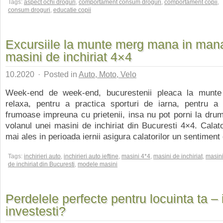
Tags:
aspect ochi droguri
,
comportament consum droguri
,
comportament copii
,
consum droguri
,
educatie copii
Excursiile la munte merg mana in man
masini de inchiriat 4×4
10.2020
·
Posted in
Auto, Moto, Velo
Week-end de week-end, bucurestenii pleaca la munte
relaxa, pentru a practica sporturi de iarna, pentru a 
frumoase impreuna cu prietenii, insa nu pot porni la drum
volanul unei masini de inchiriat din Bucuresti 4×4. Calato
mai ales in perioada iernii asigura calatorilor un sentiment 
Tags:
inchirieri auto
,
inchirieri auto ieftine
,
masini 4*4
,
masini de inchiriat
,
masin
de inchiriat din Bucuresti
,
modele masini
Perdelele perfecte pentru locuinta ta – 
investesti?