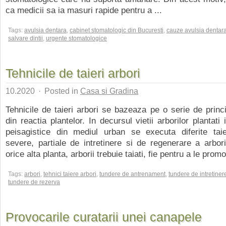
ca medicii sa ia masuri rapide pentru a ...
Tags:
avulsia dentara
,
cabinet stomatologic din Bucuresti
,
cauze avulsia dentar
salvare dintii
,
urgente stomatologice
Tehnicile de taieri arbori
10.2020
·
Posted in
Casa si Gradina
Tehnicile de taieri arbori se bazeaza pe o serie de princ
din reactia plantelor. In decursul vietii arborilor plantati
peisagistice din mediul urban se executa diferite tai
severe, partiale de intretinere si de regenerare a arbori
orice alta planta, arborii trebuie taiati, fie pentru a le promo
Tags:
arbori
,
tehnici taiere arbori
,
tundere de antrenament
,
tundere de intretiner
tundere de rezerva
Provocarile curatarii unei canapele