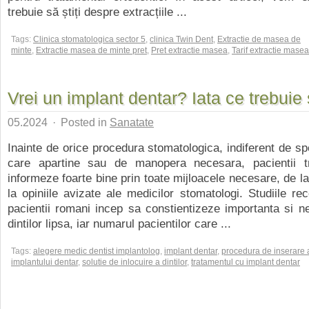
trebuie să știți despre extracțiile ...
Tags:
Clinica stomatologica sector 5
,
clinica Twin Dent
,
Extractie de masea de
minte
,
Extractie masea de minte pret
,
Pret extractie masea
,
Tarif extractie masea
Vrei un implant dentar? Iata ce trebuie s
05.2024
·
Posted in
Sanatate
Inainte de orice procedura stomatologica, indiferent de sp
care apartine sau de manopera necesara, pacientii 
informeze foarte bine prin toate mijloacele necesare, de la
la opiniile avizate ale medicilor stomatologi. Studiile re
pacientii romani incep sa constientizeze importanta si nev
dintilor lipsa, iar numarul pacientilor care ...
Tags:
alegere medic dentist implantolog
,
implant dentar
,
procedura de inserare 
implantului dentar
,
solutie de inlocuire a dintilor
,
tratamentul cu implant dentar