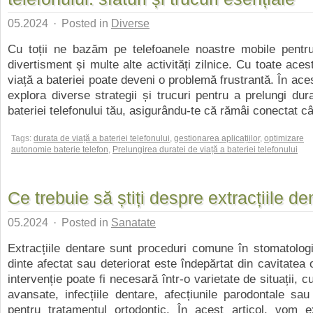
05.2024
·
Posted in
Diverse
Cu toții ne bazăm pe telefoanele noastre mobile pentr
divertisment și multe alte activități zilnice. Cu toate ace
viață a bateriei poate deveni o problemă frustrantă. În ace
explora diverse strategii și trucuri pentru a prelungi dur
bateriei telefonului tău, asigurându-te că rămâi conectat câ
Tags:
durata de viață a bateriei telefonului
,
gestionarea aplicațiilor
,
optimizare
autonomie baterie telefon
,
Prelungirea duratei de viață a bateriei telefonului
Ce trebuie să știți despre extracțiile de
05.2024
·
Posted in
Sanatate
Extracțiile dentare sunt proceduri comune în stomatolog
dinte afectat sau deteriorat este îndepărtat din cavitatea 
intervenție poate fi necesară într-o varietate de situații, cu
avansate, infecțiile dentare, afecțiunile parodontale sau
pentru tratamentul ortodontic. În acest articol, vom e