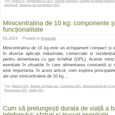
Tags:
AHREFS
,
copywriting-ul SEO
,
Google Analytics
,
Google Keyword Planner
,
SemRush
,
strategie de copywriting SEO
Minicentralina de 10 kg: componente ș
funcționalitate
05.2024
·
Posted in
Instalatii
Minicentralina de 10 kg este un echipament compact și efi
în diverse aplicații industriale, comerciale și rezidenția
pentru alimentarea cu gaz lichefiat (GPL). Aceste minic
esențiale în situațiile în care alimentarea constantă și
este importanta. În acest articol, vom explora principal
ale unei minicentraline de 10 kg ...
Tags:
Bazine GPL
,
Butelie centrala gaz
,
Centralina GPL
,
Minicentralină de 10 k
Rezervoare GPL
,
Statie GPL
Cum să prelungești durata de viață a ba
telefonului: sfaturi și trucuri esențiale