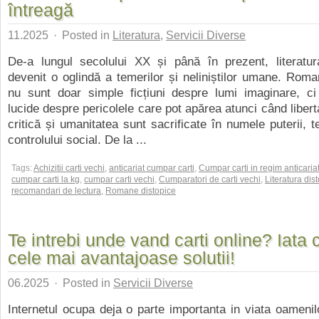
întreagă
11.2025
·
Posted in
Literatura
,
Servicii Diverse
De-a lungul secolului XX și până în prezent, literatur
devenit o oglindă a temerilor și neliniștilor umane. Roma
nu sunt doar simple ficțiuni despre lumi imaginare, ci
lucide despre pericolele care pot apărea atunci când libert
critică și umanitatea sunt sacrificate în numele puterii, t
controlului social. De la ...
Tags:
Achizitii carti vechi
,
anticariat cumpar carti
,
Cumpar carti in regim anticaria
cumpar carti la kg
,
cumpar carti vechi
,
Cumparatori de carti vechi
,
Literatura dis
recomandari de lectura
,
Romane distopice
Te intrebi unde vand carti online? Iata 
cele mai avantajoase solutii!
06.2025
·
Posted in
Servicii Diverse
Internetul ocupa deja o parte importanta in viata oamenil