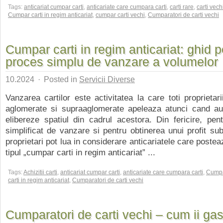
Tags:
anticariat cumpar carti
,
anticariate care cumpara carti
,
carti rare
,
carti vech
Cumpar carti in regim anticariat
,
cumpar carti vechi
,
Cumparatori de carti vechi
Cumpar carti in regim anticariat: ghid 
proces simplu de vanzare a volumelor
10.2024
·
Posted in
Servicii Diverse
Vanzarea cartilor este activitatea la care toti proprietari
aglomerate si supraaglomerate apeleaza atunci cand au
elibereze spatiul din cadrul acestora. Din fericire, pe
simplificat de vanzare si pentru obtinerea unui profit subs
proprietari pot lua in considerare anticariatele care poste
tipul „cumpar carti in regim anticariat” ...
Tags:
Achizitii carti
,
anticariat cumpar carti
,
anticariate care cumpara carti
,
Cump
carti in regim anticariat
,
Cumparatori de carti vechi
Cumparatori de carti vechi – cum ii gas