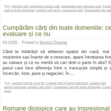
Tags:
Achizitii carti
,
anticariat cumpar carti
,
anticariate care cumpara carti
,
Cump
carti in regim anticariat
,
cumpar carti vechi
,
cumparam carti
,
Cumparatori de cart
Cumpărăm cărți din toate domeniile: ce 
evaluare și ce nu
03.2026
·
Posted in
Servicii Diverse
Când te hotărăști să eliberezi spațiul din casă, ma
moștenire sau înainte de o renovare, apare întrebarea fire
au valoare și ce nu merită să cari dintr-o parte în alta? 
pasul care face diferența între o tranzacție simplă și z
încercări, liste, poze și negocieri. În ...
Tags:
cumpar carti de orice fel
,
Cumpar carti in regim anticariat
,
cumpar carti
pentru anticariat
,
cumpar carti vechi
,
cumparam carti din toate domeniile
,
Cumpar
vechi
Romane distopice care au impresionat