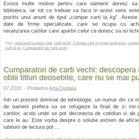
Exista multe motive pentru care oamenii doresc sa 
biblioteca, iar tot ce trebuie sa faca in acest sens es
pozitiv unui anunt de tipul „cumpar carti la kg”. Aceste
date de firme specializate, care se ocupa cu achiz
revanzarea cartilor care apartin celor ce doresc sa isi lichi
Tags:
anticariat cumpar carti
,
carti vechi
,
Cumpar carti in regim anticariat
,
cumpa
carti la kg
,
Cumparatori de carti vechi
Cumparatori de carti vechi: descopera
obtii titluri deosebite, care nu se mai p
07.2020
·
Posted in
Arta Digitala
Intr-un prezent dominat de tehnologie, un numar din ce 
de oameni prefera sa se refugieze la final de zi intr-
cartilor, acolo unde se pot deconecta de cotidian si de
care le au. Este vorba despre o solutie extrem de eficie
iubitorii de lectura pot ...