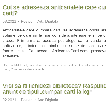
Cui se adreseaza anticariatele care c
carti?
08.2021
·
Posted in
Arta Digitala
Anticariatele care cumpara carti se adreseaza oricui are
volume pe care nu le mai considera interesante si pe c
citesc. Prin urmare, acestia pot alege sa le vanda u
anticariate, primind in schimbul lor sume de bani, care
foarte utile. De aceea, Anticariat-Carti.com promo
activitate ...
Tags:
Achizitii carti
,
anticariate care cumpara carti
,
anticariate carti
,
cumparam
carti
,
Cumparatori de carti vechi
Vrei sa iti lichidezi biblioteca? Raspun
anunt de tipul „cumpar carti la kg”
02.2021
·
Posted in
Arta Digitala