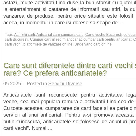
astazi, multe activitati fiind duse la bun sfarsit cu ajutor
la entertainment si cautarea de informatii sau stiri, la 
vanzarea de produse, pentru orice situatie este folosit 
aceea, in momentul in care isi doresc sa scape de ...
Tags:
Achizitii carti
,
Anticariat care cumpara carti
,
Carte veche Bucuresti
,
colecta
carti Bucuresti
,
Cumpar carti in regim anticariat
,
cumpar carti pentru anticariat
,
C
carti vechi
,
platformele de vanzare online
,
Unde vand carti online
Care sunt diferentele dintre carti vechi s
rare? Ce prefera anticariatele?
05.2025
·
Posted in
Servicii Diverse
Anticariatele sunt recunoscute pentru activitatea leg
veche, cea mai populara ramura a activitatii fiind cea de 
Cu toate acestea, cumpararea de carti face si ea parte din 
servicii al unui anticariat. Pentru a-si promova aceasta 
putin cunoscuta, anticariatele se folosesc de anunturi 
carti vechi”. Numai ...