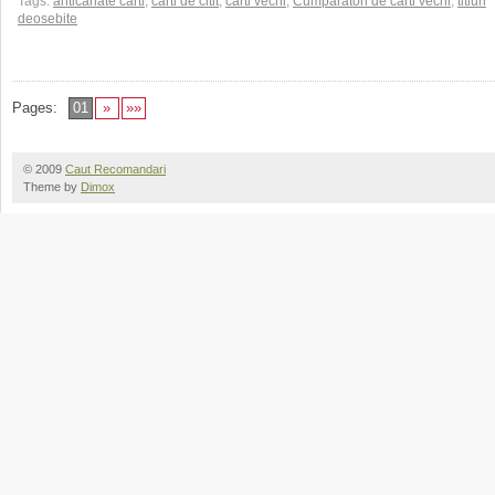
Tags:
anticariate carti
,
carti de citit
,
carti vechi
,
Cumparatori de carti vechi
,
titluri
deosebite
Pages:
01
»
»»
© 2009
Caut Recomandari
Theme by
Dimox