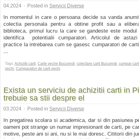
04.2024
·
Posted in
Servicii Diverse
In momentul in care o persoana decide sa vanda anumi
colectia personala pentru a obtine profit sau a eliber
biblioteca, primul lucru la care se gandeste este modul
identifica potentialii cumparatori. Articolul de astazi
practice la intrebarea cum se gasesc cumparatori de carti
...
Tags:
Achizitii carti
,
Carte veche Bucuresti
,
colectare carti Bucuresti
,
cumpar cart
vechi
,
Cumparatori de carti vechi
Exista un serviciu de achizitii carti in P
trebuie sa stii despre el
03.2024
·
Posted in
Servicii Diverse
In pregatirea scolara si academica, dar si din pasiunea pen
oameni pot strange un numar impresionant de carti, pe car
motive, peste ani si ani, nu si le mai doresc. Cititorii din j