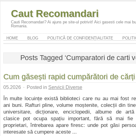
Caut Recomandari
Cauti Recomandari? Ai ajuns pe site-ul potrivit! Aici gasesti cele mai 
Romania.
HOME
BLOG
POLITICĂ DE CONFIDENȚIALITATE
POLITI
Posts Tagged ‘Cumparatori de carti v
Cum găsești rapid cumpărători de cărți
05.2026
·
Posted in
Servicii Diverse
În multe locuințe există biblioteci care nu au mai fost r
ani buni. Rafturi pline, volume moștenite, colecții din tin
universitare, dicționare, enciclopedii, albume de ar
clasice pot ocupa spațiu important, fără să mai fie c
proprietari, întrebarea apare firesc: unde pot găsi pers
interesate să cumpere aceste ...