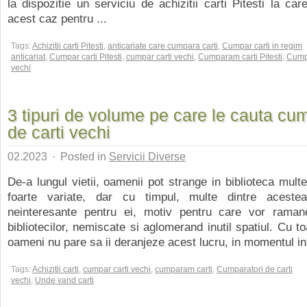
la dispozitie un serviciu de achizitii carti Pitesti la car
acest caz pentru ...
Tags:
Achizitii carti Pitesti
,
anticariate care cumpara carti
,
Cumpar carti in regim
anticariat
,
Cumpar carti Pitesti
,
cumpar carti vechi
,
Cumparam carti Pitesti
,
Cumpa
vechi
3 tipuri de volume pe care le cauta cum
de carti vechi
02.2023
·
Posted in
Servicii Diverse
De-a lungul vietii, oamenii pot strange in biblioteca multe
foarte variate, dar cu timpul, multe dintre aceste
neinteresante pentru ei, motiv pentru care vor ramane
bibliotecilor, nemiscate si aglomerand inutil spatiul. Cu t
oameni nu pare sa ii deranjeze acest lucru, in momentul in 
Tags:
Achizitii carti
,
cumpar carti vechi
,
cumparam carti
,
Cumparatori de carti
vechi
,
Unde vand carti