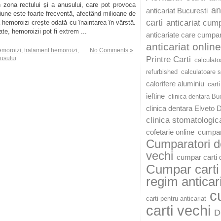
 zona rectului și a anusului, care pot provoca
an
anticariat Bucuresti
iune este foarte frecventă, afectând milioane de
carti
anticariat cump
a hemoroizi crește odată cu înaintarea în vârstă.
e, hemoroizii pot fi extrem ...
anticariate care cumpar
anticariat online
emoroizi
,
tratament hemoroizi
,
No Comments »
nusului
Printre Carti
calculato
refurbished
calculatoare 
calorifere aluminiu
carti
ieftine
clinica dentara Bu
clinica dentara Elveto 
clinica stomatologic
cofetarie online
cumpar
Cumparatori de
vechi
cumpar carti d
Cumpar carti 
regim anticar
c
carti pentru anticariat
carti vechi
D