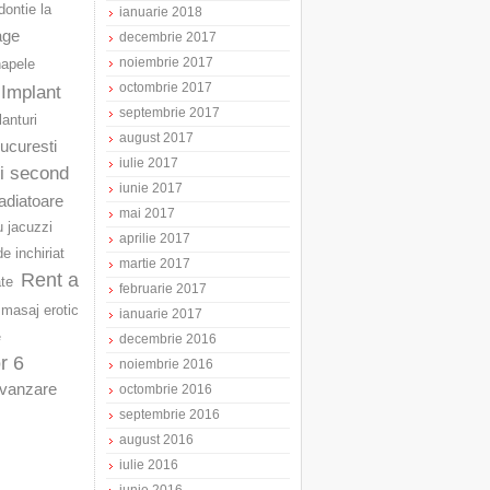
ontie la
ianuarie 2018
age
decembrie 2017
noiembrie 2017
napele
octombrie 2017
Implant
septembrie 2017
lanturi
august 2017
Bucuresti
iulie 2017
ri second
iunie 2017
adiatoare
mai 2017
u jacuzzi
aprilie 2017
e inchiriat
martie 2017
Rent a
ate
februarie 2017
masaj erotic
ianuarie 2017
e
decembrie 2016
r 6
noiembrie 2016
vanzare
octombrie 2016
septembrie 2016
august 2016
iulie 2016