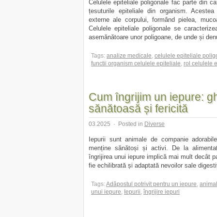
Celulele epiteliale poligonale fac parte din ca
țesuturile epiteliale din organism. Acestea
externe ale corpului, formând pielea, muco
Celulele epiteliale poligonale se caracterizea
asemănătoare unor poligoane, de unde și denum
Tags:
analize medicale
,
celulele epiteliale poli
functii organism celulele epiteliale
,
rol celulele 
Cum îngrijim un iepure: g
sănătoasă și fericită
03.2025
·
Posted in
Diverse
Iepurii sunt animale de companie adorabile
menține sănătoși și activi. De la alimentaț
îngrijirea unui iepure implică mai mult decât p
fie echilibrată și adaptată nevoilor sale digest
Tags:
Adăpostul potrivit pentru un iepure
,
animal
unui iepure
,
Iepurii
,
îngrijire iepuri