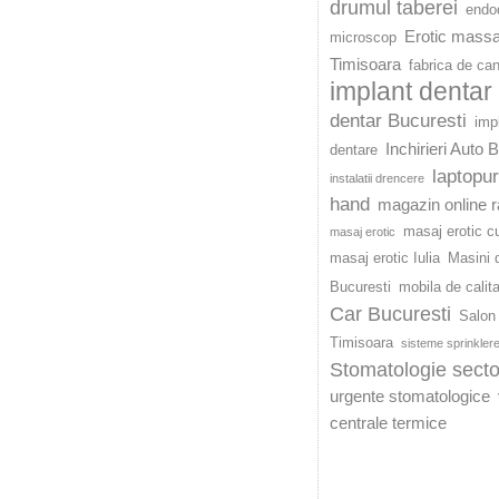
drumul taberei
endod
Erotic mass
microscop
Timisoara
fabrica de ca
implant dentar
dentar Bucuresti
imp
Inchirieri Auto 
dentare
laptopu
instalatii drencere
hand
magazin online r
masaj erotic c
masaj erotic
masaj erotic Iulia
Masini d
Bucuresti
mobila de calit
Car Bucuresti
Salon 
Timisoara
sisteme sprinkler
Stomatologie secto
urgente stomatologice
centrale termice