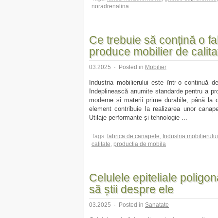
noradrenalina
Ce trebuie să conțină o f
produce mobilier de calit
03.2025
·
Posted in
Mobilier
Industria mobilierului este într-o continuă d
îndeplinească anumite standarde pentru a prod
moderne și materii prime durabile, până la o
element contribuie la realizarea unor canapel
Utilaje performante și tehnologie ...
Tags:
fabrica de canapele
,
Industria mobilierului
calitate
,
productia de mobila
Celulele epiteliale poligon
să știi despre ele
03.2025
·
Posted in
Sanatate