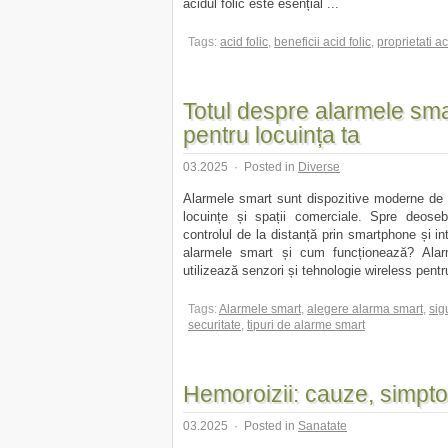
acidul folic este esențial ...
Tags:
acid folic
,
beneficii acid folic
,
proprietati ac
Totul despre alarmele sma
pentru locuința ta
03.2025
·
Posted in
Diverse
Alarmele smart sunt dispozitive moderne de s
locuințe și spații comerciale. Spre deoseb
controlul de la distanță prin smartphone și in
alarmele smart și cum funcționează? Alar
utilizează senzori și tehnologie wireless pentru
Tags:
Alarmele smart
,
alegere alarma smart
,
sig
securitate
,
tipuri de alarme smart
Hemoroizii: cauze, simpt
03.2025
·
Posted in
Sanatate