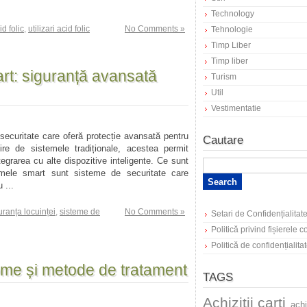
Technology
id folic
,
utilizari acid folic
No Comments »
Tehnologie
Timp Liber
Timp liber
rt: siguranță avansată
Turism
Util
Vestimentatie
ecuritate care oferă protecție avansată pentru
Cautare
ire de sistemele tradiționale, acestea permit
tegrarea cu alte dispozitive inteligente. Ce sunt
mele smart sunt sisteme de securitate care
 ...
uranța locuinței
,
sisteme de
No Comments »
Setari de Confidențialitat
Politică privind fișierele 
Politică de confidențialita
ome și metode de tratament
TAGS
Achizitii carti
achi