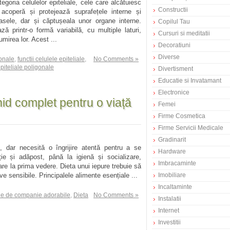
tegoria celulelor epiteliale, cele care alcătuiesc
Constructii
 acoperă și protejează suprafețele interne și
asele, dar și căptușeala unor organe interne.
Copilul Tau
ză printr-o formă variabilă, cu multiple laturi,
Cursuri si meditatii
irea lor. Acest ...
Decoratiuni
Diverse
gonale
,
functii celulele epiteliale
,
No Comments »
epiteliale poligonale
Divertisment
Educatie si Invatamant
Electronice
hid complet pentru o viață
Femei
Firme Cosmetica
Firme Servicii Medicale
Gradinarit
, dar necesită o îngrijire atentă pentru a se
Hardware
ie și adăpost, până la igienă și socializare,
Imbracaminte
are la prima vedere. Dieta unui iepure trebuie să
ive sensibile. Principalele alimente esențiale ...
Imobiliare
Incaltaminte
e de companie adorabile
,
Dieta
No Comments »
Instalatii
Internet
Investitii