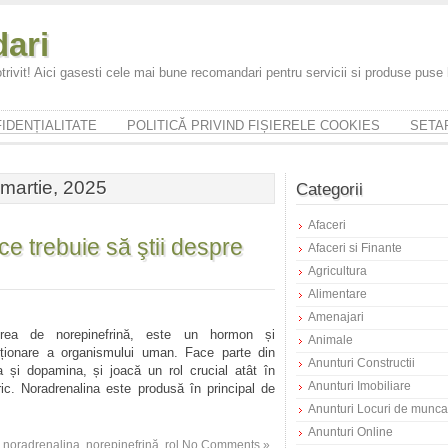
ari
trivit! Aici gasesti cele mai bune recomandari pentru servicii si produse puse
IDENȚIALITATE
POLITICĂ PRIVIND FIȘIERELE COOKIES
SETAR
 martie, 2025
Categorii
Afaceri
ce trebuie să ştii despre
Afaceri si Finante
Agricultura
Alimentare
Amenajari
irea de norepinefrină, este un hormon și
Animale
cționare a organismului uman. Face parte din
Anunturi Constructii
na și dopamina, și joacă un rol crucial atât în
Anunturi Imobiliare
ric. Noradrenalina este produsă în principal de
Anunturi Locuri de munca
Anunturi Online
,
noradrenalina
,
norepinefrină
,
rol
No Comments »