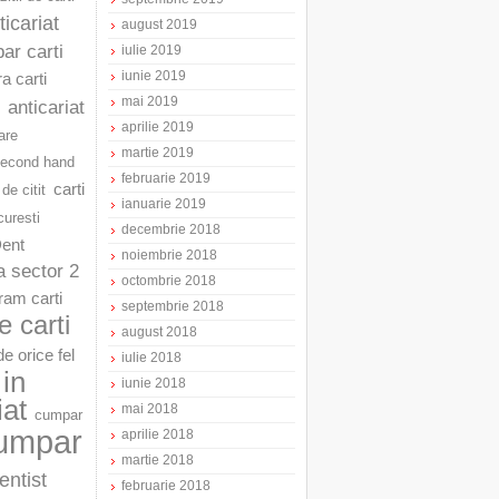
ticariat
august 2019
ar carti
iulie 2019
iunie 2019
a carti
mai 2019
anticariat
aprilie 2019
are
martie 2019
second hand
februarie 2019
carti
 de citit
ianuarie 2019
curesti
decembrie 2018
Dent
noiembrie 2018
a sector 2
octombrie 2018
am carti
septembrie 2018
 carti
august 2018
e orice fel
iulie 2018
in
iunie 2018
iat
mai 2018
cumpar
umpar
aprilie 2018
martie 2018
entist
februarie 2018