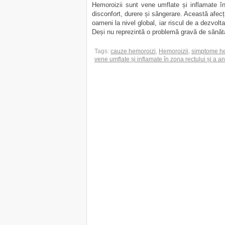
Hemoroizii sunt vene umflate și inflamate în
disconfort, durere și sângerare. Această afecț
oameni la nivel global, iar riscul de a dezvolt
Deși nu reprezintă o problemă gravă de sănătat
Tags:
cauze hemoroizi
,
Hemoroizii
,
simptome h
vene umflate și inflamate în zona rectului și a a