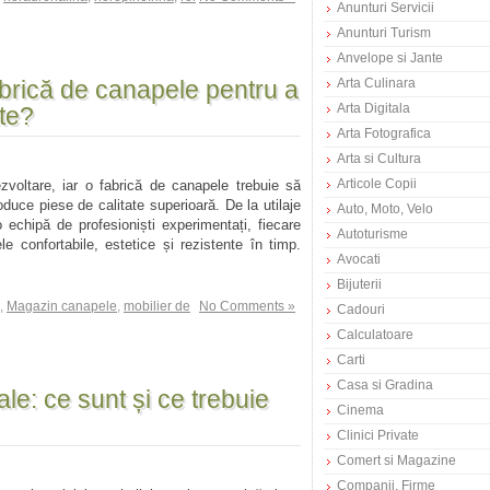
Anunturi Servicii
Anunturi Turism
Anvelope si Jante
abrică de canapele pentru a
Arta Culinara
Arta Digitala
ate?
Arta Fotografica
Arta si Cultura
Articole Copii
ezvoltare, iar o fabrică de canapele trebuie să
uce piese de calitate superioară. De la utilaje
Auto, Moto, Velo
 echipă de profesioniști experimentați, fiecare
Autoturisme
e confortabile, estetice și rezistente în timp.
Avocati
Bijuterii
,
Magazin canapele
,
mobilier de
No Comments »
Cadouri
Calculatoare
Carti
Casa si Gradina
ale: ce sunt și ce trebuie
Cinema
Clinici Private
Comert si Magazine
Companii, Firme