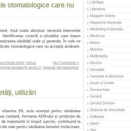
LifeStyle
ale stomatologice care nu
Literatura
Magazin Online
Magazine Generale
Marketing Publicitate
nt, însă unele afecțiuni necesită intervenție
 Identificarea corectă a situațiilor care impun
Medicina
nținerea sănătății orale și generale. În cele ce
Meteo
edicale stomatologice care nu acceptă amânare.
Mobilier
Multimedia
tara Elveto Dent
,
clinica
No Comments »
Muzica
rgențe dentare în sector 2
,
Urgente stomatologice
Sanatate
Sanatate si Medicina
Scule si Unelte
Service Auto
tăți, utilizări
Servicii
Servicii Diverse
Sisteme de Securitate
 vitamina B9, este esențial pentru sănătatea
nea celulară, formarea ADN-ului și producția de
Software
de importantă în timpul sarcinii, contribuind la
Sport
ciile sale pentru sănătatea femeilor însărcinate,
Stiri