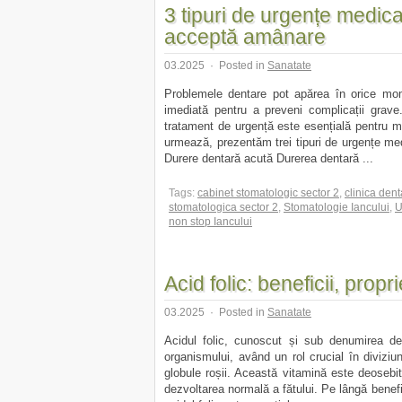
3 tipuri de urgențe medic
acceptă amânare
03.2025
·
Posted in
Sanatate
Problemele dentare pot apărea în orice mome
imediată pentru a preveni complicații grave.
tratament de urgență este esențială pentru me
urmează, prezentăm trei tipuri de urgențe m
Durere dentară acută Durerea dentară ...
Tags:
cabinet stomatologic sector 2
,
clinica den
stomatologica sector 2
,
Stomatologie Iancului
,
U
non stop Iancului
Acid folic: beneficii, proprie
03.2025
·
Posted in
Sanatate
Acidul folic, cunoscut și sub denumirea de
organismului, având un rol crucial în diviziu
globule roșii. Această vitamină este deosebit 
dezvoltarea normală a fătului. Pe lângă benefi