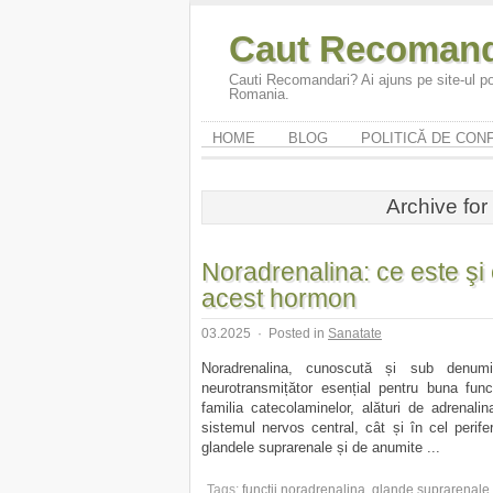
Caut Recomand
Cauti Recomandari? Ai ajuns pe site-ul po
Romania.
HOME
BLOG
POLITICĂ DE CONF
Archive for
Noradrenalina: ce este şi 
acest hormon
03.2025
·
Posted in
Sanatate
Noradrenalina, cunoscută și sub denum
neurotransmițător esențial pentru buna fun
familia catecolaminelor, alături de adrenali
sistemul nervos central, cât și în cel perife
glandele suprarenale și de anumite ...
Tags:
functii noradrenalina
,
glande suprarenale