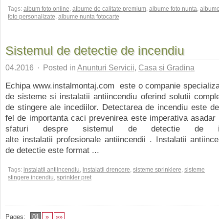
Tags:
album foto online
,
albume de calitate premium
,
albume foto nunta
,
album
foto personalizate
,
albume nunta fotocarte
Sistemul de detectie de incendiu
04.2016
·
Posted in
Anunturi Servicii
,
Casa si Gradina
Echipa www.instalmontaj.com este o companie specializat
de sisteme si instalatii antiincendiu oferind solutii compl
de stingere ale incediilor. Detectarea de incendiu este 
fel de importanta caci prevenirea este imperativa asadar
sfaturi despre sistemul de detectie de i
alte instalatii profesionale antiincendii . Instalatii antiin
de detectie este format ...
Tags:
instalatii antiincendiu
,
instalatii drencere
,
sisteme sprinklere
,
sisteme
stingere incendiu
,
sprinkler pret
Pages:
01
»
»»