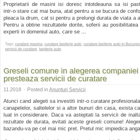
Proprietarii de masini isi doresc intotdeauna sa isi pas
intr-o stare cat mai buna, atat pentru a se bucura de confo
pleaca la drum, cat si pentru a prelungi durata de viata a 
Pentru a obtine rezultatele dorite, soferii au posibilitate
experti in domeniul auto, care se ...
Tags:
curatare masina
,
curatare tapiterie auto
,
curatare tapiterie auto in Bucurest
servicii de curatare
,
tapiterie auto
Greseli comune in alegerea companiei
presteaza servicii de curatare
11.2018
·
Posted in
Anunturi Servicii
Atunci cand alegeti sa investiti intr-o curatare profesional
canapelelor, saltelelor si a altor bunuri din casa, exista c
luat in considerare. Daca va asteptati la servicii de inalta
rezultate de durata, evitati aceste greseli comune! Aleg
bazandu-va pe cel mai mic pret. Pretul mic impiedica angaja