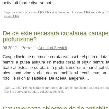
activitati foarte diverse pot ...
Tags:
caracteristici sistem ERP
,
ERP distributie
,
functii sistem ERP
,
rol sistem ER
sistem ERP
De ce este necesara curatarea canapel
profunzime?
06.2022
·
Posted in
Anunturi Servicii
Gospodinele se ocupa de curatarea casei cel putin o dat
pentru a putea asigura un mediu curat si sigur pentru fam
toate acestea, o curatare in profunzime este mai dificil de
ales cand vine vorba despre mobilierul textil, cum ar f
fotoliile si chiar saltelele. De aceea, alegerea ...
Tags:
CuratamPeLoc
,
curatare canapele
,
curatare canapele in Bucuresti
,
curata
fotolii la domiciliu
,
curatare saltele la domiciliu
Cat valoreaza obiectele de tip antichita