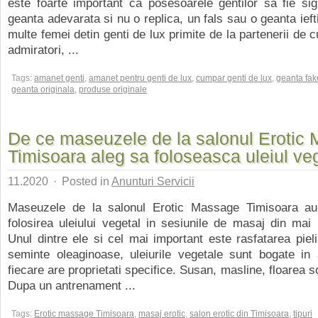
este foarte important ca posesoarele gentilor sa fie si
geanta adevarata si nu o replica, un fals sau o geanta ieft
multe femei detin genti de lux primite de la partenerii de 
admiratori, ...
Tags:
amanet genti
,
amanet pentru genti de lux
,
cumpar genti de lux
,
geanta fak
geanta originala
,
produse originale
De ce maseuzele de la salonul Erotic
Timisoara aleg sa foloseasca uleiul ve
11.2020
·
Posted in
Anunturi Servicii
Maseuzele de la salonul Erotic Massage Timisoara au
folosirea uleiului vegetal in sesiunile de masaj din mai
Unul dintre ele si cel mai important este rasfatarea pieli
seminte oleaginoase, uleiurile vegetale sunt bogate in 
fiecare are proprietati specifice. Susan, masline, floarea so
Dupa un antrenament ...
Tags:
Erotic massage Timisoara
,
masaj erotic
,
salon erotic din Timisoara
,
tipuri