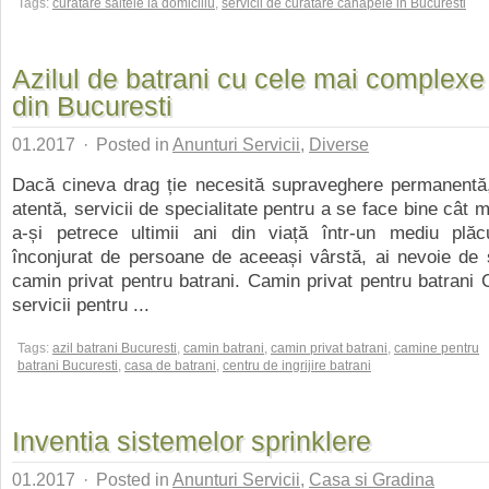
Tags:
curatare saltele la domiciliu
,
servicii de curatare canapele in Bucuresti
Azilul de batrani cu cele mai complexe 
din Bucuresti
01.2017
·
Posted in
Anunturi Servicii
,
Diverse
Dacă cineva drag ție necesită supraveghere permanentă,
atentă, servicii de specialitate pentru a se face bine cât 
a-și petrece ultimii ani din viață într-un mediu plăcu
înconjurat de persoane de aceeași vârstă, ai nevoie de s
camin privat pentru batrani. Camin privat pentru batrani
servicii pentru ...
Tags:
azil batrani Bucuresti
,
camin batrani
,
camin privat batrani
,
camine pentru
batrani Bucuresti
,
casa de batrani
,
centru de ingrijire batrani
Inventia sistemelor sprinklere
01.2017
·
Posted in
Anunturi Servicii
,
Casa si Gradina