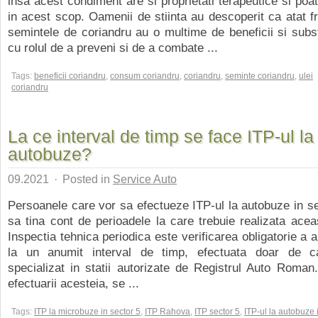
insa acest condiment are si proprietati terapeutice si poa
in acest scop. Oamenii de stiinta au descoperit ca atat fr
semintele de coriandru au o multime de beneficii si subst
cu rolul de a preveni si de a combate ...
Tags:
beneficii coriandru
,
consum coriandru
,
coriandru
,
seminte coriandru
,
ulei
coriandru
La ce interval de timp se face ITP-ul la
autobuze?
09.2021
·
Posted in
Service Auto
Persoanele care vor sa efectueze ITP-ul la autobuze in se
sa tina cont de perioadele la care trebuie realizata aceas
Inspectia tehnica periodica este verificarea obligatorie a 
la un anumit interval de timp, efectuata doar de c
specializat in statii autorizate de Registrul Auto Roma
efectuarii acesteia, se ...
Tags:
ITP la microbuze in sector 5
,
ITP Rahova
,
ITP sector 5
,
ITP-ul la autobuze 