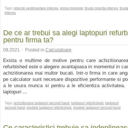
Tags:
obiecte vestimantare interviu
,
prima impresie
,
tinuta corecta interviu
,
tinut
interviu
De ce ar trebui sa alegi laptopuri refur
pentru firma ta?
09.2021
·
Posted in
Calculatoare
Exista o multime de motive pentru care achizitionarea
refurbished este o alegere avantajoasa in momentul in ca
achizitionarea mai multor bucati. Intr-o firma in care anga
pe calculator sunt necesare dispozitive performante si por
a le usura munca si pentru a le eficientiza activitatea
laptopuri ...
Tags:
achizitionare laptopuri second hand
,
laptopuri refurbished
,
laptopuri
second hand
,
modele laptopuri refurbished
,
modele laptopuri second hand
Ce caracteristici trebuie sa indeplinea