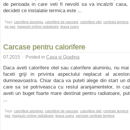
de perioada in care veti fi nevoiti sa va incalziti casa,
decideti ce instalatie termica este ...
Tags:
calorifere aluminiu
,
calorifere de vanzare
,
calorifere otel
,
centrala termica
pe gaz
,
magazin online radiatoare
,
teava cupru
Carcase pentru calorifere
07.2015
·
Posted in
Casa si Gradina
Daca aveti calorifere otel sau calorifere aluminiu, nu mai
faceti griji in privinta aspectului neplacut al acestor
dumneavoastra. Chiar daca va puteti alege din start un 
care sa se potriveasca cu restul aranjamentelor, in caz
aveti un buget foarte mare destinat pentru radiatoare, pute
...
Tags:
calorifere aluminiu
,
calorifere de vanzare
,
calorifere otel
,
centrale termice
gaz
,
magazin online radiatoare
,
teava cupru
,
vanzare centrale termice