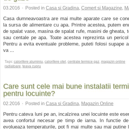
03.2016
·
Posted in
Casa si Gradina
,
Comert si Magazine
,
Ma
Casa dumneavoastra are mai multe aparate care se cone
la sursa de alimentare cu apa. Printre acestea, putem e
de spalat vase, masina de spalat rufe, masini de gheata, to
sau centale pe apa. Toate acestea reprezinta un pericol
Pentru a evita eventuale probleme, puteti folosi supape 
va ...
Tags:
calorifere aluminiu
,
calorifere otel
,
centrale termice gaz
,
magazin online
radiatoare
,
teava cupru
Care sunt cele mai bune instalatii term
pentru locuinte?
02.2016
·
Posted in
Casa si Gradina
,
Magazin Online
Pentru cateva luni pe an, incalzirea unei locuinte este ese
avea confortul necesar pe timp de iarna. In functie de 
evolueaza temperaturile, pot fi mai multe sau mai putine lu