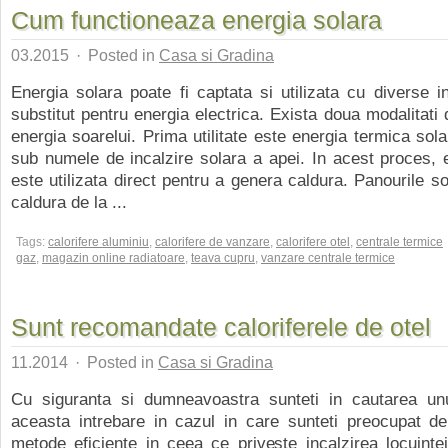
Cum functioneaza energia solara
03.2015
·
Posted in
Casa si Gradina
Energia solara poate fi captata si utilizata cu diverse in
substitut pentru energia electrica. Exista doua modalitati 
energia soarelui. Prima utilitate este energia termica sol
sub numele de incalzire solara a apei. In acest proces, 
este utilizata direct pentru a genera caldura. Panourile s
caldura de la ...
Tags:
calorifere aluminiu
,
calorifere de vanzare
,
calorifere otel
,
centrale termice
gaz
,
magazin online radiatoare
,
teava cupru
,
vanzare centrale termice
Sunt recomandate caloriferele de otel
11.2014
·
Posted in
Casa si Gradina
Cu siguranta si dumneavoastra sunteti in cautarea un
aceasta intrebare in cazul in care sunteti preocupat de
metode eficiente in ceea ce priveste incalzirea locuintei