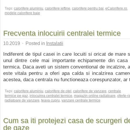
Tags:
calorifere aluminiu
,
calorifere ieftine
,
calorifere pentru bai
,
eCalorifere.ro
,
modele calorifere baie
Frecventa inlocuirii centralei termice
10.2019
·
Posted in
Instalatii
Indiferent de tipul casei in care locuiti si oricat de mare 
unul dintre cele mai importante echipamente din casa 
termica. Daca aveti un sistem conventional de incalzire, a
este vitala pentru a oferi apa calda si incalzirea camer
acestea, daca centrala nu functioneaza corespunzator, ar tr
Tags:
calorifere aluminiu
,
calorifere de otel
,
calorifere de vanzare
,
centrale
termice pe gaz
,
inlocuirea centralei termice
,
magazin online radiatoare
,
oferte-r
radiatoare de vanzare
,
teava cupru
,
vanzare centrale termice
Cum sa iti protejezi casa de scurgeri d
de gaze