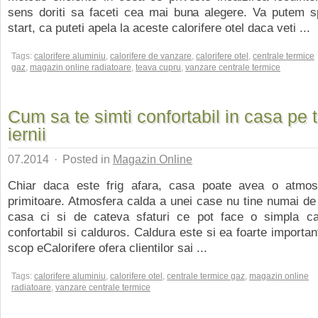
sens doriti sa faceti cea mai buna alegere. Va putem s
start, ca puteti apela la aceste calorifere otel daca veti ...
Tags:
calorifere aluminiu
,
calorifere de vanzare
,
calorifere otel
,
centrale termice
gaz
,
magazin online radiatoare
,
teava cupru
,
vanzare centrale termice
Cum sa te simti confortabil in casa pe 
iernii
07.2014
·
Posted in
Magazin Online
Chiar daca este frig afara, casa poate avea o atmos
primitoare. Atmosfera calda a unei case nu tine numai de 
casa ci si de cateva sfaturi ce pot face o simpla 
confortabil si calduros. Caldura este si ea foarte importan
scop eCalorifere ofera clientilor sai ...
Tags:
calorifere aluminiu
,
calorifere otel
,
centrale termice gaz
,
magazin online
radiatoare
,
vanzare centrale termice