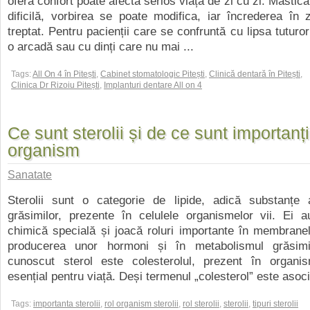
oferă confort poate afecta serios viața de zi cu zi. Mastic
dificilă, vorbirea se poate modifica, iar încrederea în
treptat. Pentru pacienții care se confruntă cu lipsa tuturor
o arcadă sau cu dinți care nu mai ...
Tags:
All On 4 în Pitești
,
Cabinet stomatologic Pitești
,
Clinică dentară în Pitești
,
Clinica Dr Rizoiu Pitești
,
Implanturi dentare All on 4
Ce sunt sterolii și de ce sunt importanț
organism
Sanatate
Sterolii sunt o categorie de lipide, adică substanțe
grăsimilor, prezente în celulele organismelor vii. Ei a
chimică specială și joacă roluri importante în membranel
producerea unor hormoni și în metabolismul grăsimi
cunoscut sterol este colesterolul, prezent în organ
esențial pentru viață. Deși termenul „colesterol” este asocia
Tags:
importanta sterolii
,
rol organism sterolii
,
rol sterolii
,
sterolii
,
tipuri sterolii