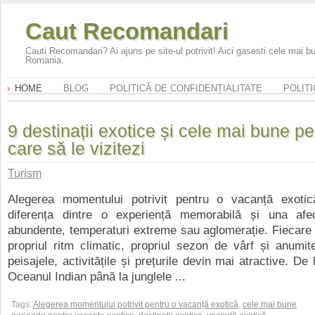
Caut Recomandari
Cauti Recomandari? Ai ajuns pe site-ul potrivit! Aici gasesti cele mai 
Romania.
HOME
BLOG
POLITICĂ DE CONFIDENȚIALITATE
POLITI
9 destinații exotice și cele mai bune pe
care să le vizitezi
Turism
Alegerea momentului potrivit pentru o vacanță exoti
diferența dintre o experiență memorabilă și una afe
abundente, temperaturi extreme sau aglomerație. Fiecare 
propriul ritm climatic, propriul sezon de vârf și anumit
peisajele, activitățile și prețurile devin mai atractive. De 
Oceanul Indian până la junglele ...
Tags:
Alegerea momentului potrivit pentru o vacanță exotică
,
cele mai bune