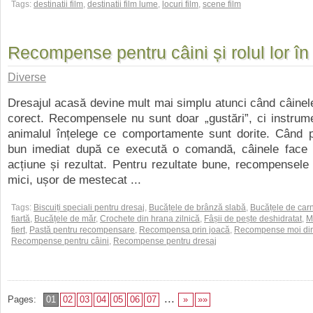
Tags:
destinatii film
,
destinatii film lume
,
locuri film
,
scene film
Recompense pentru câini și rolul lor în
Diverse
Dresajul acasă devine mult mai simplu atunci când câinel
corect. Recompensele nu sunt doar „gustări”, ci instrum
animalul înțelege ce comportamente sunt dorite. Când 
bun imediat după ce execută o comandă, câinele face l
acțiune și rezultat. Pentru rezultate bune, recompensele 
mici, ușor de mestecat ...
Tags:
Biscuiți speciali pentru dresaj
,
Bucățele de brânză slabă
,
Bucățele de car
fiartă
,
Bucățele de măr
,
Crochete din hrana zilnică
,
Fâșii de pește deshidratat
,
M
fiert
,
Pastă pentru recompensare
,
Recompensa prin joacă
,
Recompense moi din
Recompense pentru câini
,
Recompense pentru dresaj
...
Pages:
01
02
03
04
05
06
07
»
»»