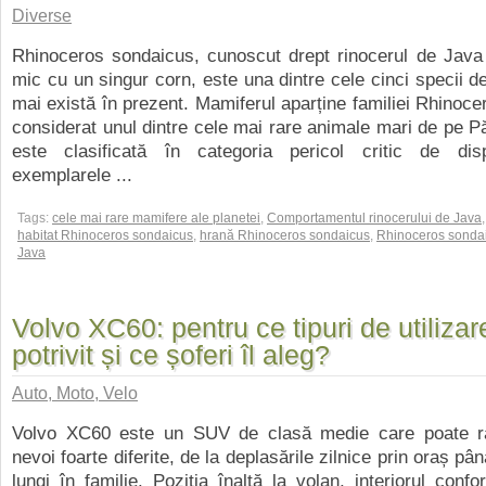
Diverse
Rhinoceros sondaicus, cunoscut drept rinocerul de Java 
mic cu un singur corn, este una dintre cele cinci specii de
mai există în prezent. Mamiferul aparține familiei Rhinocer
considerat unul dintre cele mai rare animale mari de pe 
este clasificată în categoria pericol critic de disp
exemplarele ...
Tags:
cele mai rare mamifere ale planetei
,
Comportamentul rinocerului de Java
,
habitat Rhinoceros sondaicus
,
hrană Rhinoceros sondaicus
,
Rhinoceros sonda
Java
Volvo XC60: pentru ce tipuri de utilizar
potrivit și ce șoferi îl aleg?
Auto, Moto, Velo
Volvo XC60 este un SUV de clasă medie care poate r
nevoi foarte diferite, de la deplasările zilnice prin oraș până
lungi în familie. Poziția înaltă la volan, interiorul confo