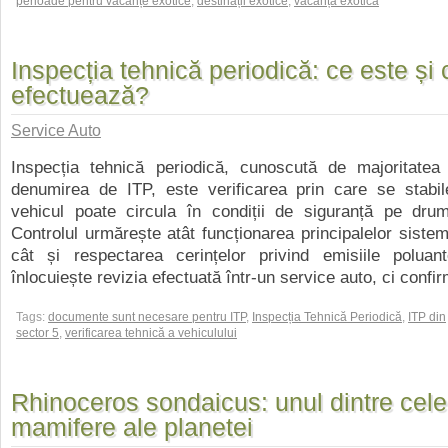
perioade pentru vacanțe exotice
,
destinații exotice
,
vacanță exotică
Inspecția tehnică periodică: ce este și
efectuează?
Service Auto
Inspecția tehnică periodică, cunoscută de majoritatea 
denumirea de ITP, este verificarea prin care se stabi
vehicul poate circula în condiții de siguranță pe drumu
Controlul urmărește atât funcționarea principalelor sistem
cât și respectarea cerințelor privind emisiile poluan
înlocuiește revizia efectuată într-un service auto, ci confirm
Tags:
documente sunt necesare pentru ITP
,
Inspecția Tehnică Periodică
,
ITP din
sector 5
,
verificarea tehnică a vehiculului
Rhinoceros sondaicus: unul dintre cele
mamifere ale planetei