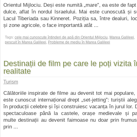
Orientul Mijlociu. Deși este numită „mare”, ea este de fapt
dulce, aflat în nordul Israelului. Mai este cunoscută și
Lacul Tiberiada sau Kinneret. Poziția sa, între dealuri, loca
și zone agricole, o face importantă atât ...
Tags:
cele mai cunoscute întinderi de apă din Orientul Mijlociu
,
Marea Galileei
,
pescuit în Marea Galileei
,
Probleme de mediu în Marea Galileei
Destinații de film pe care le poți vizita î
realitate
Turism
Călătoriile inspirate de filme au devenit tot mai populare,
este cunoscut internațional drept „set-jetting”: turiștii ale
în producții celebre și își construiesc vacanța în jurul lor. 
spectaculoase până la castele, orașe medievale și pa
multe destinații au devenit faimoase nu doar prin frumuse
prin ...