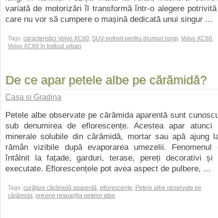
variată de motorizări îl transformă într-o alegere potrivită
care nu vor să cumpere o mașină dedicată unui singur ...
Tags:
caracteristici Volvo XC60
,
SUV potrivit pentru drumuri lungi
,
Volvo XC60
,
Volvo XC60 în traficul urban
De ce apar petele albe pe cărămidă?
Casa si Gradina
Petele albe observate pe cărămida aparentă sunt cunoscu
sub denumirea de eflorescențe. Acestea apar atunci 
minerale solubile din cărămidă, mortar sau apă ajung la
rămân vizibile după evaporarea umezelii. Fenomenul 
întâlnit la fațade, garduri, terase, pereți decorativi și 
executate. Eflorescențele pot avea aspect de pulbere, ...
Tags:
curățare cărămidă aparentă
,
eflorescențe
,
Petele albe observate pe
cărămida
,
previne reapariția petelor albe