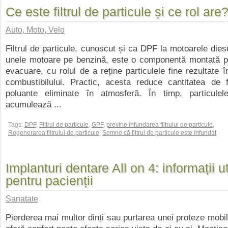
Ce este filtrul de particule și ce rol are
Auto, Moto, Velo
Filtrul de particule, cunoscut și ca DPF la motoarele die
unele motoare pe benzină, este o componentă montată p
evacuare, cu rolul de a reține particulele fine rezultate î
combustibilului. Practic, acesta reduce cantitatea de 
poluante eliminate în atmosferă. În timp, particule
acumulează ...
Tags:
DPF
,
Filtrul de particule
,
GPF
,
previne înfundarea filtrului de particule
,
Regenerarea filtrului de particule
,
Semne că filtrul de particule este înfundat
Implanturi dentare All on 4: informații ut
pentru pacienții
Sanatate
Pierderea mai multor dinți sau purtarea unei proteze mobi