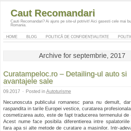
Caut Recomandari
Cauti Recomandari? Ai ajuns pe site-ul potrivit! Aici gasesti cele mai 
Romania.
HOME
BLOG
POLITICĂ DE CONFIDENȚIALITATE
POLITI
Archive for septembrie, 2017
Curatampeloc.ro – Detailing-ul auto si
avantajele sale
09.2017
·
Posted in
Autoturisme
Necunoscuta publicului romanesc pana nu demult, dar 
raspandita in tarile Europei vestice, curatarea profesional
cosmetizarea auto, este de fapt traducerea termenului de d
Acest nume face posibila diferentierea intre spalatoriil
fara apa si alte metode de curatare a masinilor. Intr-adeva