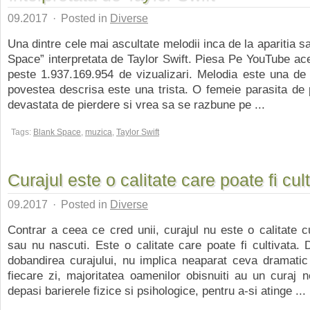
09.2017
·
Posted in
Diverse
Una dintre cele mai ascultate melodii inca de la aparitia s
Space” interpretata de Taylor Swift. Piesa Pe YouTube ac
peste 1.937.169.954 de vizualizari. Melodia este una de
povestea descrisa este una trista. O femeie parasita de 
devastata de pierdere si vrea sa se razbune pe ...
Tags:
Blank Space
,
muzica
,
Taylor Swift
Curajul este o calitate care poate fi cul
09.2017
·
Posted in
Diverse
Contrar a ceea ce cred unii, curajul nu este o calitate c
sau nu nascuti. Este o calitate care poate fi cultivata
dobandirea curajului, nu implica neaparat ceva dramatic
fiecare zi, majoritatea oamenilor obisnuiti au un curaj n
depasi barierele fizice si psihologice, pentru a-si atinge ...