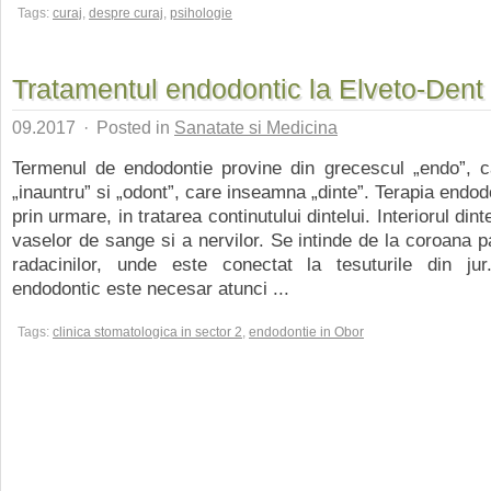
Tags:
curaj
,
despre curaj
,
psihologie
Tratamentul endodontic la Elveto-Dent
09.2017
·
Posted in
Sanatate si Medicina
Termenul de endodontie provine din grecescul „endo”, 
„inauntru” si „odont”, care inseamna „dinte”. Terapia endod
prin urmare, in tratarea continutului dintelui. Interiorul dint
vaselor de sange si a nervilor. Se intinde de la coroana p
radacinilor, unde este conectat la tesuturile din jur
endodontic este necesar atunci ...
Tags:
clinica stomatologica in sector 2
,
endodontie in Obor