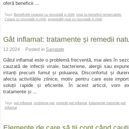
oferă beneficii ...
Tags:
Beneficiile ceaiului cu ciocolată și chilli
,
ceai cu beneficii remarcabile
,
Ceaiul cu ciocolată și chilli
,
proprietăți ceai cu ciocolată și chilli
Gât inflamat: tratamente și remedii natu
12.2024
·
Posted in
Sanatate
Gâtul inflamat este o problemă frecventă, mai ales în sezon
cauzată de infecții virale, bacteriene, alergii sau expune
iritanți precum fumul și poluarea. Disconfortul și dure
afecta activitățile zilnice, motiv pentru care este impo
soluții rapide și eficiente. În acest articol, vom e
tratamente și ...
Tags:
gat inflamat
,
probleme gat
,
remedii gat inflamat
,
tratamente naturiste gat
inflamat
Elemente de care să ții cont când cauț