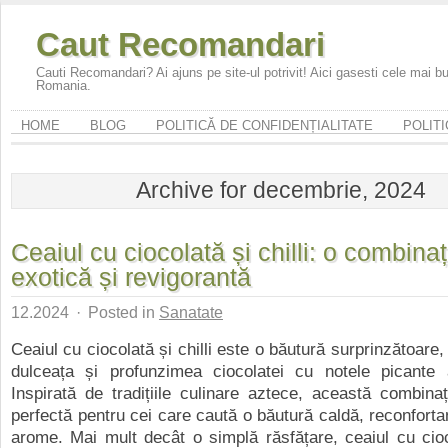
Caut Recomandari
Cauti Recomandari? Ai ajuns pe site-ul potrivit! Aici gasesti cele mai 
Romania.
HOME
BLOG
POLITICĂ DE CONFIDENȚIALITATE
POLITI
Archive for decembrie, 2024
Ceaiul cu ciocolată și chilli: o combinaț
exotică și revigorantă
12.2024
·
Posted in
Sanatate
Ceaiul cu ciocolată și chilli este o băutură surprinzătoare
dulceața și profunzimea ciocolatei cu notele picante al
Inspirată de tradițiile culinare aztece, această combina
perfectă pentru cei care caută o băutură caldă, reconfortan
arome. Mai mult decât o simplă răsfățare, ceaiul cu cioco