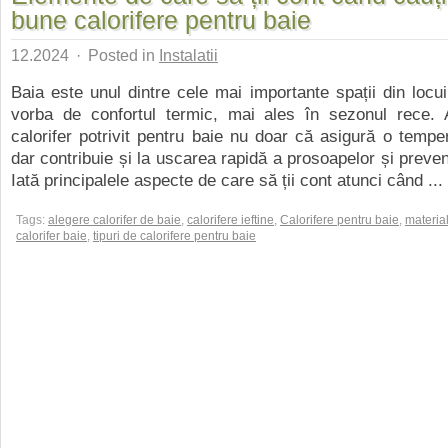
bune calorifere pentru baie
12.2024
·
Posted in
Instalatii
Baia este unul dintre cele mai importante spații din locu
vorba de confortul termic, mai ales în sezonul rece. 
calorifer potrivit pentru baie nu doar că asigură o tempe
dar contribuie și la uscarea rapidă a prosoapelor și preven
Iată principalele aspecte de care să ții cont atunci când ...
Tags:
alegere calorifer de baie
,
calorifere ieftine
,
Calorifere pentru baie
,
materia
calorifer baie
,
tipuri de calorifere pentru baie