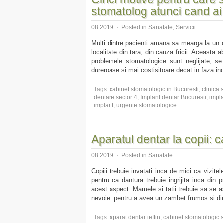
stomatolog atunci cand ai
08.2019
·
Posted in
Sanatate
,
Servicii
Multi dintre pacienti amana sa mearga la un c
localitate din tara, din cauza fricii. Aceasta 
problemele stomatologice sunt neglijate, se
dureroase si mai costisitoare decat in faza inc
Tags:
cabinet stomatologic in Bucuresti
,
clinica 
dentare sector 4
,
Implant dentar Bucuresti
,
impla
implant
,
urgente stomatologice
Aparatul dentar la copii:
08.2019
·
Posted in
Sanatate
Copiii trebuie invatati inca de mici ca vizite
pentru ca dantura trebuie ingrijita inca din p
acest aspect. Mamele si tatii trebuie sa se a
nevoie, pentru a avea un zambet frumos si dint
Tags:
aparat dentar ieftin
,
cabinet stomatologic s