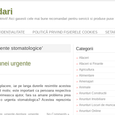
ari
trivit! Aici gasesti cele mai bune recomandari pentru servicii si produse puse
IDENȚIALITATE
POLITICĂ PRIVIND FIȘIERELE COOKIES
SETAR
ente stomatologice’
Categorii
Afaceri
unei urgente
Afaceri si Finante
Agricultura
Alimentare
Amenajari
lacere, iar pe langa durerile resimtite acestea
Animale
t motiv, este important ca persoana respectiva
Anunturi Constructii
primeasca ajutor, fara sa amane problema prea
Anunturi Imobiliare
 o urgenta stomatologica? Acestea reprezinta
Anunturi Locuri de munca
Anunturi Online
re
,
urgente dentare
,
urgente
No Comments »