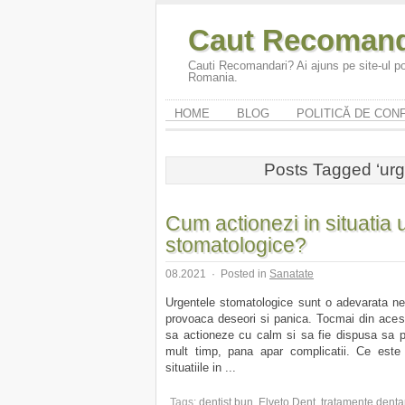
Caut Recomand
Cauti Recomandari? Ai ajuns pe site-ul po
Romania.
HOME
BLOG
POLITICĂ DE CONF
Posts Tagged ‘urg
Cum actionezi in situatia 
stomatologice?
08.2021
·
Posted in
Sanatate
Urgentele stomatologice sunt o adevarata nep
provoaca deseori si panica. Tocmai din aces
sa actioneze cu calm si sa fie dispusa sa 
mult timp, pana apar complicatii. Ce este
situatiile in ...
Tags:
dentist bun
,
Elveto Dent
,
tratamente denta