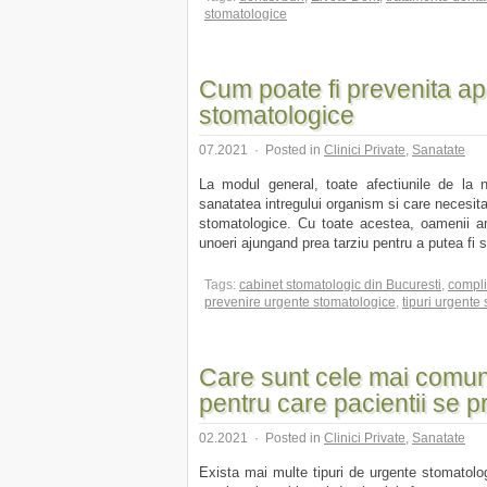
stomatologice
Cum poate fi prevenita ap
stomatologice
07.2021
·
Posted in
Clinici Private
,
Sanatate
La modul general, toate afectiunile de la ni
sanatatea intregului organism si care necesita
stomatologice. Cu toate acestea, oamenii am
unoeri ajungand prea tarziu pentru a putea fi s
Tags:
cabinet stomatologic din Bucuresti
,
compli
prevenire urgente stomatologice
,
tipuri urgente
Care sunt cele mai comun
pentru care pacientii se p
02.2021
·
Posted in
Clinici Private
,
Sanatate
Exista mai multe tipuri de urgente stomatolog