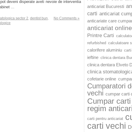
 pot deveni disperate aveti nevoie de interventia
an
anticariat Bucuresti
binet ...
carti
anticariat cump
atologica sector 2
,
dentist bun
,
No Comments »
anticariate care cumpar
ologice
anticariat online
Printre Carti
calculato
refurbished
calculatoare 
calorifere aluminiu
carti
ieftine
clinica dentara Bu
clinica dentara Elveto 
clinica stomatologic
cofetarie online
cumpar
Cumparatori de
vechi
cumpar carti d
Cumpar carti 
regim anticar
c
carti pentru anticariat
carti vechi
D