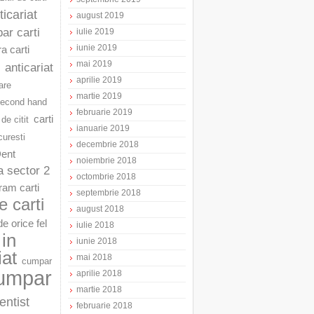
ticariat
august 2019
ar carti
iulie 2019
iunie 2019
a carti
mai 2019
anticariat
aprilie 2019
are
martie 2019
second hand
februarie 2019
carti
 de citit
ianuarie 2019
curesti
decembrie 2018
Dent
noiembrie 2018
a sector 2
octombrie 2018
am carti
septembrie 2018
 carti
august 2018
e orice fel
iulie 2018
in
iunie 2018
iat
mai 2018
cumpar
umpar
aprilie 2018
martie 2018
entist
februarie 2018