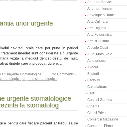
Anunturi Servicii
Anunturi Turism
Anvelope si Jante
aritia unor urgente
Arta Culinara
Arta Digitala
Arta Fotografica
Arta si Cultura
Articole Copii
velul cavitatii orale care pot pune in pericol
 tratament imediat sunt considerate a fi urgente
Auto, Moto, Velo
ana vizita la medicul dentist destul de mult,
Autoturisme
alvat dintele care a provocat durere. ...
Avocati
Bijuterii
catii urgente stomatologice
,
No Comments »
 stomatologice
,
urgente stomatologice
Cadouri
Calculatoare
Carti
e urgente stomatologice
Casa si Gradina
rezinta la stomatolog
Cinema
Clinici Private
Comert si Magazine
ice pentru care fiecare pacient ar trebui sa se
Companii, Firme