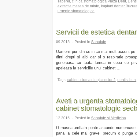
Taberei
,
clinica stomatologica Plaza Dent
,
Denti
extractie masea de minte
,
Implant dentar Bucure
urgente stomatologice
Servicii de estetica dentar
09.2018
·
Posted in
Sanatate
Oamenii pun din ce in ce mai mult accent pe fe
dinti drepti si albi dar si o respiratie pro
generoasa cu toata lumea in ceea ce priv
apeleaza la serviciile unui cabinet ...
Tags:
cabinet stomatologic sector 2
,
dentist bun
Aveti o urgenta stomatolog
cabinet stomatologic sect
12.2016
·
Posted in
Sanatate si Medicina
O masea umflata poate ascunde numeroase pro
pana la cele mai grave, precum o punga de