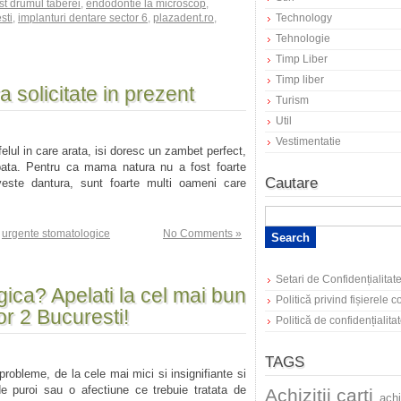
st drumul taberei
,
endodontie la microscop
,
sti
,
implanturi dentare sector 6
,
plazadent.ro
,
Technology
Tehnologie
Timp Liber
Timp liber
a solicitate in prezent
Turism
Util
Vestimentatie
lul in care arata, isi doresc un zambet perfect,
aspata. Pentru ca mama natura nu a fost foarte
Cautare
este dantura, sunt foarte multi oameni care
,
urgente stomatologice
No Comments »
Setari de Confidențialitat
ica? Apelati la cel mai bun
Politică privind fișierele 
or 2 Bucuresti!
Politică de confidențialita
TAGS
bleme, de la cele mai mici si insignifiante si
 puroi sau o afectiune ce trebuie tratata de
Achizitii carti
achi