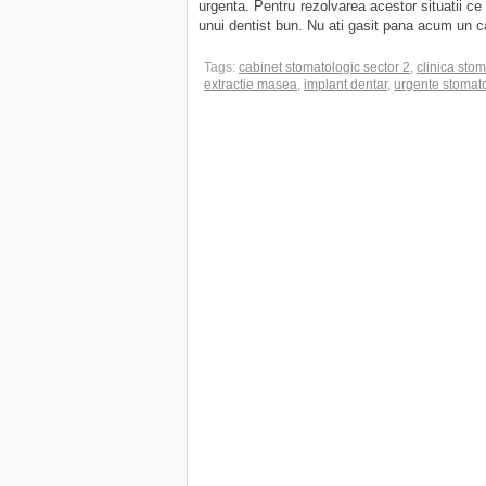
urgenta. Pentru rezolvarea acestor situatii ce
unui dentist bun. Nu ati gasit pana acum un ca
Tags:
cabinet stomatologic sector 2
,
clinica stom
extractie masea
,
implant dentar
,
urgente stomat