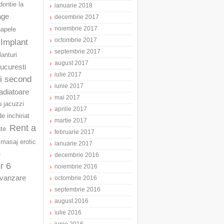
ontie la
ianuarie 2018
age
decembrie 2017
noiembrie 2017
napele
octombrie 2017
Implant
septembrie 2017
lanturi
august 2017
Bucuresti
iulie 2017
ri second
iunie 2017
adiatoare
mai 2017
u jacuzzi
aprilie 2017
e inchiriat
martie 2017
Rent a
ate
februarie 2017
masaj erotic
ianuarie 2017
e
decembrie 2016
r 6
noiembrie 2016
vanzare
octombrie 2016
septembrie 2016
august 2016
iulie 2016