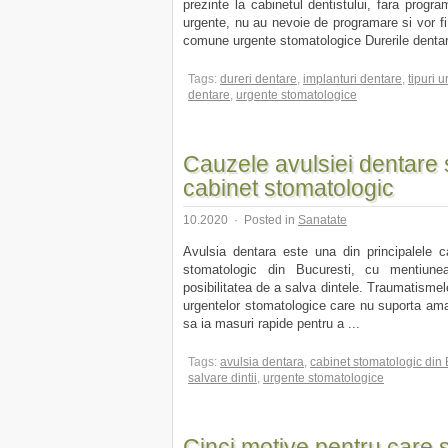
prezinte la cabinetul dentistului, fara progr
urgente, nu au nevoie de programare si vor fi t
comune urgente stomatologice Durerile dentar
Tags:
dureri dentare
,
implanturi dentare
,
tipuri 
dentare
,
urgente stomatologice
Cauzele avulsiei dentare s
cabinet stomatologic
10.2020
·
Posted in
Sanatate
Avulsia dentara este una din principalele ca
stomatologic din Bucuresti, cu mentiune
posibilitatea de a salva dintele. Traumatismele
urgentelor stomatologice care nu suporta ama
sa ia masuri rapide pentru a ...
Tags:
avulsia dentara
,
cabinet stomatologic din 
salvare dintii
,
urgente stomatologice
Cinci motive pentru care 