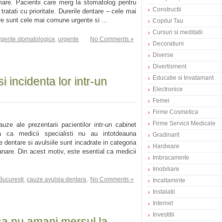
amare. Pacientii care merg la stomatolog pentru
Constructii
ratati cu prioritate. Durerile dentare – cele mai
e sunt cele mai comune urgente si ...
Copilul Tau
Cursuri si meditatii
urgente stomatologice
,
urgente
No Comments »
Decoratiuni
Diverse
Divertisment
Educatie si Invatamant
i incidenta lor intr-un
Electronice
Femei
Firme Cosmetica
Firme Servicii Medicale
uze ale prezentarii pacientilor intr-un cabinet
a ca medicii specialisti nu au intotdeauna
Gradinarit
 dentare si avulsiile sunt incadrate in categoria
Hardware
nare. Din acest motiv, este esential ca medicii
Imbracaminte
Imobiliare
Bucuresti
,
cauze avulsia dentara
,
No Comments »
Incaltaminte
Instalatii
Internet
Investitii
sa nu amani mersul la