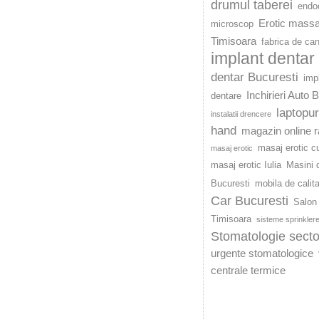
drumul taberei
endod
Erotic mass
microscop
Timisoara
fabrica de ca
implant dentar
dentar Bucuresti
imp
Inchirieri Auto 
dentare
laptopu
instalatii drencere
hand
magazin online r
masaj erotic c
masaj erotic
masaj erotic Iulia
Masini d
Bucuresti
mobila de calit
Car Bucuresti
Salon 
Timisoara
sisteme sprinkler
Stomatologie secto
urgente stomatologice
centrale termice