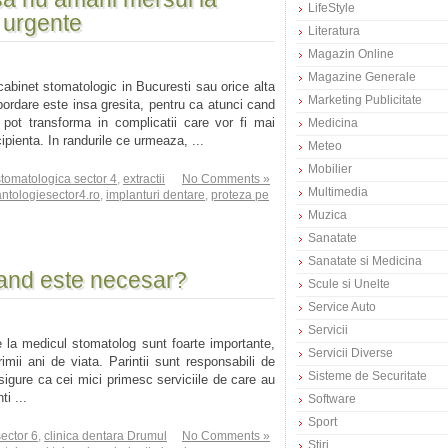
LifeStyle
 urgente
Literatura
Magazin Online
Magazine Generale
abinet stomatologic in Bucuresti sau orice alta
Marketing Publicitate
abordare este insa gresita, pentru ca atunci cand
 pot transforma in complicatii care vor fi mai
Medicina
ipienta. In randurile ce urmeaza, ...
Meteo
Mobilier
stomatologica sector 4
,
extractii
No Comments »
Multimedia
ntologiesector4.ro
,
implanturi dentare
,
proteza pe
Muzica
Sanatate
Sanatate si Medicina
 cand este necesar?
Scule si Unelte
Service Auto
Servicii
le la medicul stomatolog sunt foarte importante,
Servicii Diverse
rimii ani de viata. Parintii sunt responsabili de
Sisteme de Securitate
sigure ca cei mici primesc serviciile de care au
i ...
Software
Sport
ector 6
,
clinica dentara Drumul
No Comments »
Stiri