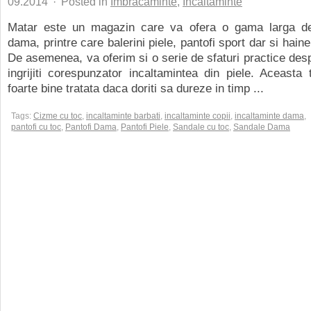
09.2014
·
Posted in
Imbracaminte
,
Incaltaminte
Matar este un magazin care va ofera o gama larga de
dama, printre care balerini piele, pantofi sport dar si hai
De asemenea, va oferim si o serie de sfaturi practice de
ingrijiti corespunzator incaltamintea din piele. Aceasta 
foarte bine tratata daca doriti sa dureze in timp ...
Tags:
Cizme cu toc
,
incaltaminte barbati
,
incaltaminte copii
,
incaltaminte dama
,
pantofi cu toc
,
Pantofi Dama
,
Pantofi Piele
,
Sandale cu toc
,
Sandale Dama