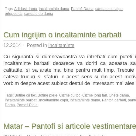
Tags:
Adidasi dama
,
incaltaminte dama
,
Pantofi Dama
,
sandale cu talpa
ortopedica
,
sandale de dama
Cum ingrijim o incaltaminte barbati
12.2014
·
Posted in
Incaltaminte
Cu siguranta si dumneavoastra va intrebati cum puteti i
incaltaminte barbati deoarece va doriti ca aceasta sa
calitatile, si sa arate mai bine pentru mult timp. Trebuie
cateva trucuri si sfaturi in acest sens si din acest mot
vorbim despre acest subiect destul de interesant mai ales 
Tags:
Botine cu toc
,
Botine piele
,
Cizme cu toc
,
Cizme long tail
,
Ghete dama
,
incaltaminte barbati
,
incaltaminte copii
,
incaltaminte dama
,
Pantofi barbati
,
panto
Dama
,
Pantofi Piele
Matar – Pantofi si articole vestimentar