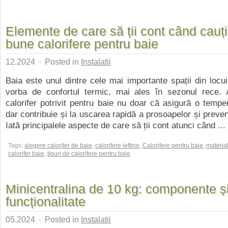
Elemente de care să ții cont când cauț
bune calorifere pentru baie
12.2024
·
Posted in
Instalatii
Baia este unul dintre cele mai importante spații din locu
vorba de confortul termic, mai ales în sezonul rece. 
calorifer potrivit pentru baie nu doar că asigură o tempe
dar contribuie și la uscarea rapidă a prosoapelor și preven
Iată principalele aspecte de care să ții cont atunci când ...
Tags:
alegere calorifer de baie
,
calorifere ieftine
,
Calorifere pentru baie
,
materia
calorifer baie
,
tipuri de calorifere pentru baie
Minicentralina de 10 kg: componente ș
funcționalitate
05.2024
·
Posted in
Instalatii