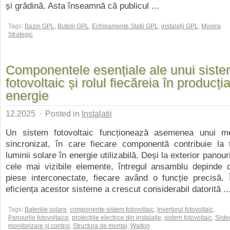
și grădină. Asta înseamnă că publicul ...
Tags:
Bazin GPL
,
Butelii GPL
,
Echipamente Statii GPL
,
instalații GPL
,
Mooira
Strategic
Componentele esențiale ale unui sist
fotovoltaic și rolul fiecăreia în producți
energie
12.2025
·
Posted in
Instalatii
Un sistem fotovoltaic funcționează asemenea unui m
sincronizat, în care fiecare componentă contribuie la 
luminii solare în energie utilizabilă. Deși la exterior panour
cele mai vizibile elemente, întregul ansamblu depinde 
piese interconectate, fiecare având o funcție precisă. Î
eficiența acestor sisteme a crescut considerabil datorită ..
Tags:
Bateriile solare
,
componente sistem fotovoltaic
,
Invertorul fotovoltaic
,
Panourile fotovoltaice
,
protecțiile electrice din instalație
,
sistem fotovoltaic
,
Sist
monitorizare și control
,
Structura de montaj
,
Walton