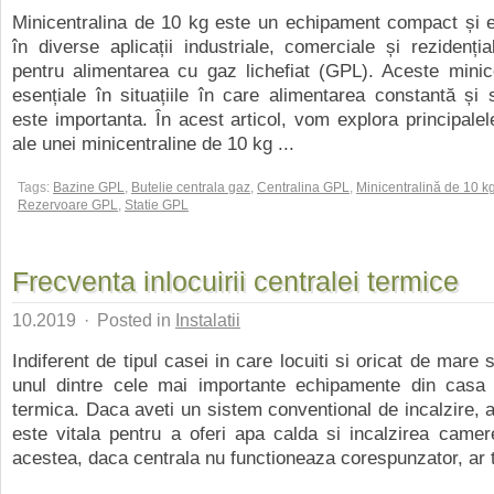
Minicentralina de 10 kg este un echipament compact și efi
în diverse aplicații industriale, comerciale și rezidenția
pentru alimentarea cu gaz lichefiat (GPL). Aceste minic
esențiale în situațiile în care alimentarea constantă și
este importanta. În acest articol, vom explora principal
ale unei minicentraline de 10 kg ...
Tags:
Bazine GPL
,
Butelie centrala gaz
,
Centralina GPL
,
Minicentralină de 10 k
Rezervoare GPL
,
Statie GPL
Frecventa inlocuirii centralei termice
10.2019
·
Posted in
Instalatii
Indiferent de tipul casei in care locuiti si oricat de mare 
unul dintre cele mai importante echipamente din casa 
termica. Daca aveti un sistem conventional de incalzire, a
este vitala pentru a oferi apa calda si incalzirea camer
acestea, daca centrala nu functioneaza corespunzator, ar tr