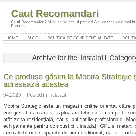
Caut Recomandari
Cauti Recomandari? Ai ajuns pe site-ul potrivit! Aici gasesti cele mai 
Romania.
HOME
BLOG
POLITICĂ DE CONFIDENȚIALITATE
POLITI
Archive for the ‘Instalatii’ Categor
Ce produse găsim la Mooira Strategic ș
adresează acestea
04.2026
·
Posted in
Instalatii
Mooira Strategic este un magazin online orientat către 
energie, climatizare și exploatare tehnică, cu un portofoli
atât zona rezidențială, cât și aplicațiile profesionale. Ma
echipamente pentru combustibili, instalații GPL și metan, b
centrale termice, aparate de aer condiționat, dar și produ