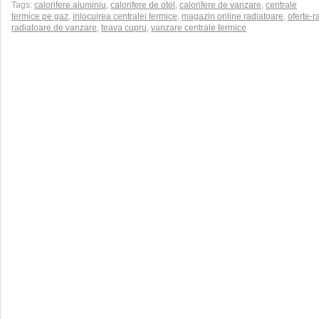
Tags:
calorifere aluminiu
,
calorifere de otel
,
calorifere de vanzare
,
centrale
termice pe gaz
,
inlocuirea centralei termice
,
magazin online radiatoare
,
oferte-r
radiatoare de vanzare
,
teava cupru
,
vanzare centrale termice