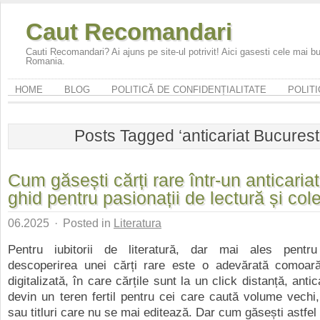
Caut Recomandari
Cauti Recomandari? Ai ajuns pe site-ul potrivit! Aici gasesti cele mai 
Romania.
HOME
BLOG
POLITICĂ DE CONFIDENȚIALITATE
POLITI
Posts Tagged ‘anticariat Bucuresti
Cum găsești cărți rare într-un anticariat
ghid pentru pasionații de lectură și cole
06.2025
·
Posted in
Literatura
Pentru iubitorii de literatură, dar mai ales pentru 
descoperirea unei cărți rare este o adevărată comoară
digitalizată, în care cărțile sunt la un click distanță, antic
devin un teren fertil pentru cei care caută volume vechi, e
sau titluri care nu se mai editează. Dar cum găsești astfel 