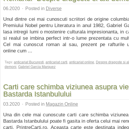
06.2020
·
Posted in
Diverse
Unul dintre cei mai cunoscuti scriitori de origine columbia
Premiului Nobel pentru Literatura in anul 1982, Gabriel 
lasa intregii lumi o mostenire culturala impresionanta, in c
si realul se imbina perfect intr-o lume prezentata cu mult
Cel mai cunoscut roman al sau, prezent pe rafturile un
online cum ...
Tags:
anticariat Bucuresti
,
anticariat carti
,
anticariat online
,
Despre dragoste si al
demoni
,
Gabriel Garcia Marquez
Carti care schimba viziunea asupra viet
Bastarda Istanbulului
03.2020
·
Posted in
Magazin Online
Una din cele mai cunoscute carti care schimba viziunea 
Bastarda Istanbulului poate fi gasita in oferta celui mai ren
carti, PrintreCarti.ro. Aceasta carte este destinata indeo