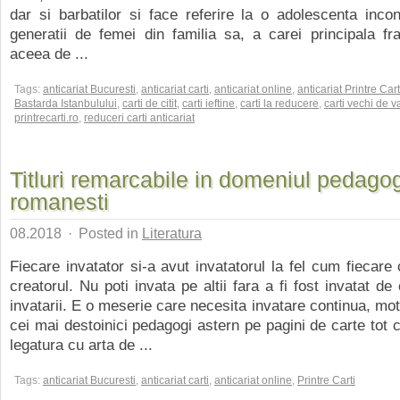
dar si barbatilor si face referire la o adolescenta incon
generatii de femei din familia sa, a carei principala f
aceea de ...
Tags:
anticariat Bucuresti
,
anticariat carti
,
anticariat online
,
anticariat Printre Cart
Bastarda Istanbulului
,
carti de citit
,
carti ieftine
,
carti la reducere
,
carti vechi de 
printrecarti.ro
,
reduceri carti anticariat
Titluri remarcabile in domeniul pedagog
romanesti
08.2018
·
Posted in
Literatura
Fiecare invatator si-a avut invatatorul la fel cum fiecare 
creatorul. Nu poti invata pe altii fara a fi fost invatat de
invatarii. E o meserie care necesita invatare continua, mot
cei mai destoinici pedagogi astern pe pagini de carte tot c
legatura cu arta de ...
Tags:
anticariat Bucuresti
,
anticariat carti
,
anticariat online
,
Printre Carti