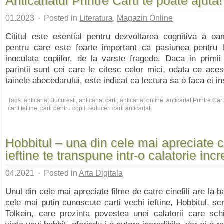
Anticariatul Printre Carti te poate ajuta!
01.2023
·
Posted in
Literatura
,
Magazin Online
Cititul este esential pentru dezvoltarea cognitiva a oa
pentru care este foarte important ca pasiunea pentru l
inoculata copiilor, de la varste fragede. Daca in primii
parintii sunt cei care le citesc celor mici, odata ce ace
tainele abecedarului, este indicat ca lectura sa o faca ei insi
Tags:
anticariat Bucuresti
,
anticariat carti
,
anticariat online
,
anticariat Printre Cart
carti ieftine
,
carti pentru copii
,
reduceri carti anticariat
Hobbitul – una din cele mai apreciate c
ieftine te transpune intr-o calatorie incr
04.2021
·
Posted in
Arta Digitala
Unul din cele mai apreciate filme de catre cinefili are la 
cele mai putin cunoscute carti vechi ieftine, Hobbitul, sc
Tolkein, care prezinta povestea unei calatorii care sc