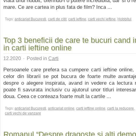
viata unui hobbit, oferindu-i o putere incredibila, dar si o r
mare. Ce are cartea in plus fata de film? Inca ...
Tags:
anticariat Bucuresti
,
carti de citit
,
carti ieftine
,
carti vechi ieftine
,
Hobbitul
Top 3 beneficii de care te bucuri cand i
in carti ieftine online
12.2020
·
Posted in
Carti
Persoanele care prefera sa cumpere carti ieftine online, 
celor din librarii se pot bucura de foarte multe avanta
despre o alegere inspirata, avand in vedere ca lectura 
poate fi savurata inclusiv cu ajutorul unor titluri interes
doua. Ceea ce conteaza foarte mult la cartile ...
Tags:
anticariat Bucuresti
,
anticariat online
,
carti ieftine online
,
carti la reducere
,
carti vechi de vanzare
Romanul “Despre dragoste si alti demo