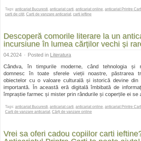
Tags:
anticariat Bucuresti
,
anticariat carti
,
anticariat online
,
anticariat Printre Cart
carti de citit
,
Carti de vanzare anticariat
,
carti ieftine
Descoperă comorile literare la un antica
incursiune în lumea cărților vechi și rar
04.2024
·
Posted in
Literatura
Cândva, în timpurile moderne, când tehnologia și m
domnesc în toate sferele vieții noastre, păstrarea tra
obiectelor cu o valoare culturală și istorică devine di
importantă. În această eră digitală îmbibată de informa
împraștie farmec și mister prin rândurile și coperțile ei se a
Tags:
anticariat Bucuresti
,
anticariat carti
,
anticariat online
,
anticariat Printre Cart
Carti de vanzare anticariat
,
Cărți de vanzare online
Vrei sa oferi cadou copiilor carti ieftine