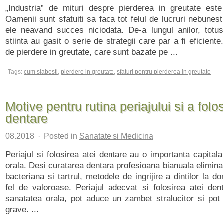
„Industria” de mituri despre pierderea in greutate este
Oamenii sunt sfatuiti sa faca tot felul de lucruri nebunest
ele neavand succes niciodata. De-a lungul anilor, totus
stiinta au gasit o serie de strategii care par a fi eficiente.
de pierdere in greutate, care sunt bazate pe ...
Tags:
cum slabesti
,
pierdere in greutate
,
sfaturi pentru pierderea in greutate
Motive pentru rutina periajului si a folosi
dentare
08.2018
·
Posted in
Sanatate si Medicina
Periajul si folosirea atei dentare au o importanta capitala
orala. Desi curatarea dentara profesioana bianuala elimina 
bacteriana si tartrul, metodele de ingrijire a dintilor la do
fel de valoroase. Periajul adecvat si folosirea atei den
sanatatea orala, pot aduce un zambet stralucitor si pot 
grave. ...