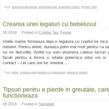
Tags:
anticariat Bucuresti
,
anticariat carti
,
anticariat online
,
Printre Carti
Crearea unei legaturi cu bebelusul
08.2018
·
Posted in
Copilul Tau
,
Femei
Unele mame formeaza deja o legatura cu copilul lor inca
nasterii. Pentru altele, dureaza putin mai mult pentru ca s
sa se dezvolte. Astfel ca vom enumera cateva lucruri 
faceti pentru a forma o relatie puternica intre voi si 
contact – cel care are loc imediat ...
Tags:
bebe
,
crearea unei legaturi cu bebelusul
,
mama si copilul
Tipsuri pentru a pierde in greutate, car
functioneaza
08.2018
·
Posted in
Sanatate