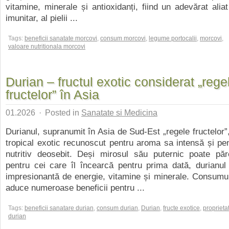
vitamine, minerale și antioxidanți, fiind un adevărat aliat
imunitar, al pielii ...
Tags:
beneficii sanatate morcovi
,
consum morcovi
,
legume portocalii
,
morcovi
,
valoare nutritionala morcovi
Durian – fructul exotic considerat „rege
fructelor” în Asia
01.2026
·
Posted in
Sanatate si Medicina
Durianul, supranumit în Asia de Sud-Est „regele fructelor”,
tropical exotic recunoscut pentru aroma sa intensă și pen
nutritiv deosebit. Deși mirosul său puternic poate păr
pentru cei care îl încearcă pentru prima dată, durianul
impresionantă de energie, vitamine și minerale. Consumul
aduce numeroase beneficii pentru ...
Tags:
beneficii sanatare durian
,
consum durian
,
Durian
,
fructe exotice
,
proprietat
durian