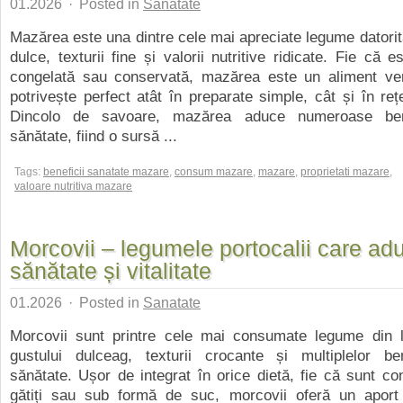
01.2026
·
Posted in
Sanatate
Mazărea este una dintre cele mai apreciate legume datorit
dulce, texturii fine și valorii nutritive ridicate. Fie că 
congelată sau conservată, mazărea este un aliment ver
potrivește perfect atât în preparate simple, cât și în re
Dincolo de savoare, mazărea aduce numeroase bene
sănătate, fiind o sursă ...
Tags:
beneficii sanatate mazare
,
consum mazare
,
mazare
,
proprietati mazare
,
valoare nutritiva mazare
Morcovii – legumele portocalii care ad
sănătate și vitalitate
01.2026
·
Posted in
Sanatate
Morcovii sunt printre cele mai consumate legume din l
gustului dulceag, texturii crocante și multiplelor ben
sănătate. Ușor de integrat în orice dietă, fie că sunt co
gătiți sau sub formă de suc, morcovii oferă un aport