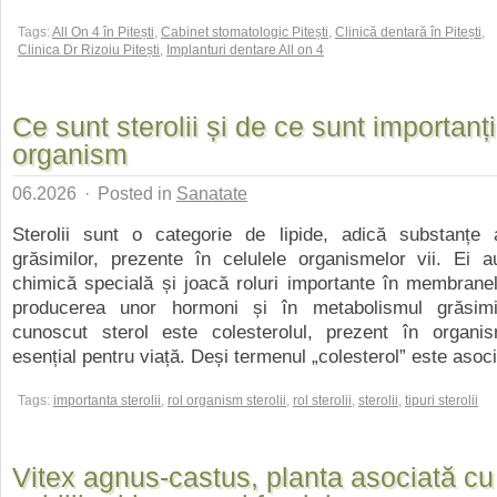
Tags:
All On 4 în Pitești
,
Cabinet stomatologic Pitești
,
Clinică dentară în Pitești
,
Clinica Dr Rizoiu Pitești
,
Implanturi dentare All on 4
Ce sunt sterolii și de ce sunt importanț
organism
06.2026
·
Posted in
Sanatate
Sterolii sunt o categorie de lipide, adică substanțe
grăsimilor, prezente în celulele organismelor vii. Ei a
chimică specială și joacă roluri importante în membranel
producerea unor hormoni și în metabolismul grăsimi
cunoscut sterol este colesterolul, prezent în organ
esențial pentru viață. Deși termenul „colesterol” este asocia
Tags:
importanta sterolii
,
rol organism sterolii
,
rol sterolii
,
sterolii
,
tipuri sterolii
Vitex agnus-castus, planta asociată cu