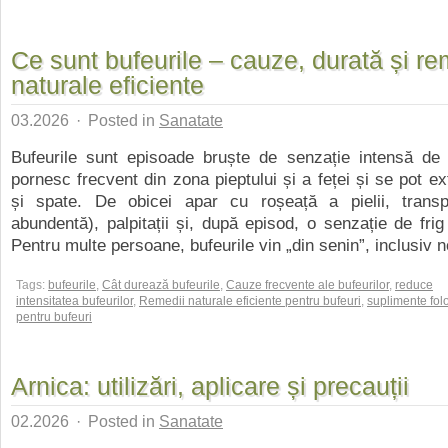
Ce sunt bufeurile – cauze, durată și re
naturale eficiente
03.2026
·
Posted in
Sanatate
Bufeurile sunt episoade bruște de senzație intensă de 
pornesc frecvent din zona pieptului și a feței și se pot ex
și spate. De obicei apar cu roșeață a pielii, transpi
abundentă), palpitații și, după episod, o senzație de frig
Pentru multe persoane, bufeurile vin „din senin”, inclusiv n
Tags:
bufeurile
,
Cât durează bufeurile
,
Cauze frecvente ale bufeurilor
,
reduce
intensitatea bufeurilor
,
Remedii naturale eficiente pentru bufeuri
,
suplimente folo
pentru bufeuri
Arnica: utilizări, aplicare și precauții
02.2026
·
Posted in
Sanatate