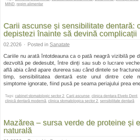
MIND
,
regim alimentar
Carii ascunse și sensibilitate dentară: 
depistezi înainte să devină complicații
02.2026
·
Posted in
Sanatate
Cariile nu arată întotdeauna ca o pată neagră vizibilă pe d
dezvoltă pe dedesubt, între dinți sau sub o lucrare veche,
află abia când apare durerea sau când dintele se fracturea
timp, sensibilitatea dentară este unul dintre cele 
simptome ignorate, fiind pusă pe seama periajului prea ener
Tags:
cabinet stomatologic sector 2
,
Carii ascunse
,
clinica dentara Elveto Dent
,
clinică dentară modernă
,
clinica stomatologica sector 2
,
sensibilitate dentară
Mazărea – sursa verde de proteine și 
naturală