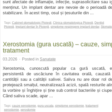
sunt afectate de inflamație, infecție, suprasolicitare sau ig
menținut. Un implant dentar are nevoie de o perioadă de
stabilizare. În acest timp, osul și țesuturile din ...
Tags:
Cabinet stomatologic Ploiesti
,
Clinica stomatologica Ploiesti
,
Dentist
Ploiesti
,
Implant dentar în Ploiești
,
simptome respingere implant dentar
,
Stomatol
Xerostomia (gura uscată) – cauze, sim
tratament
03.2026
·
Posted in
Sanatate
Xerostomia, cunoscută popular ca gură uscată, e
persistentă de uscăciune în cavitatea orală, cauzat
cantității sau a calității salivei. Saliva nu are doar rol 
protejează smalțul, neutralizează acizii, spală resturile al
la vorbire și înghițire și ține sub control bacteriile și ciupe
Când saliva scade, apar ...
Tags:
cauze xerostomie
,
gura uscata
,
simptome xerostomie
,
tratament
xerostomie
,
xerostomie