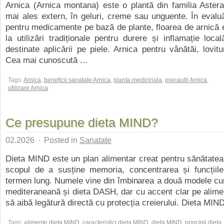
Arnica (Arnica montana) este o plantă din familia Astera
mai ales extern, în geluri, creme sau unguente. În evalu
pentru medicamente pe bază de plante, floarea de arnică 
la utilizări tradiționale pentru durere și inflamație loca
destinate aplicării pe piele. Arnica pentru vânătăi, lovitu
Cea mai cunoscută ...
Tags:
Arnica
,
beneficii sanatate Arnica
,
planta medicinala
,
precautii Arnica
,
utilizare Arnica
Ce presupune dieta MIND?
02.2026
·
Posted in
Sanatate
Dieta MIND este un plan alimentar creat pentru sănătatea 
scopul de a susține memoria, concentrarea și funcțiile
termen lung. Numele vine din îmbinarea a două modele cu
mediteraneană și dieta DASH, dar cu accent clar pe alime
să aibă legătură directă cu protecția creierului. Dieta MIND
Tags:
alimente dieta MIND
,
caracteristici dieta MIND
,
dieta MIND
,
principii dieta