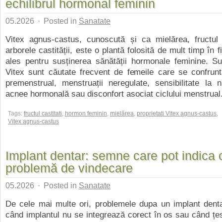
echilibrul hormonal feminin
05.2026
·
Posted in
Sanatate
Vitex agnus-castus, cunoscută și ca mielărea, fructul c
arborele castității, este o plantă folosită de mult timp în f
ales pentru susținerea sănătății hormonale feminine. Su
Vitex sunt căutate frecvent de femeile care se confrun
premenstrual, menstruații neregulate, sensibilitate la ni
acnee hormonală sau disconfort asociat ciclului menstrual. 
Tags:
fructul castitati
,
hormon feminin
,
mielărea
,
proprietati Vitex agnus-castus
,
Vitex agnus-castus
Implant dentar: semne care pot indica 
problemă de vindecare
05.2026
·
Posted in
Sanatate
De cele mai multe ori, problemele dupa un implant denta
când implantul nu se integrează corect în os sau când țesu