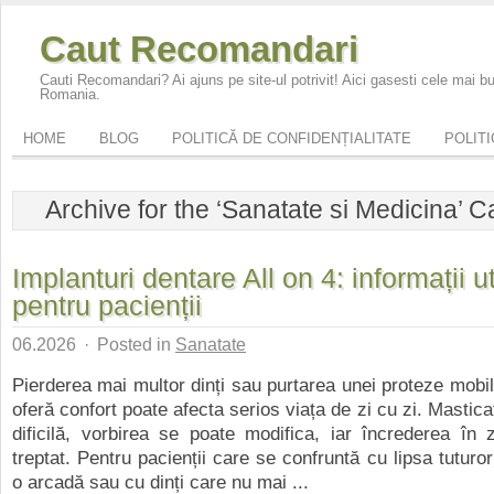
Caut Recomandari
Cauti Recomandari? Ai ajuns pe site-ul potrivit! Aici gasesti cele mai 
Romania.
HOME
BLOG
POLITICĂ DE CONFIDENȚIALITATE
POLITI
Archive for the ‘Sanatate si Medicina’ 
Implanturi dentare All on 4: informații ut
pentru pacienții
06.2026
·
Posted in
Sanatate
Pierderea mai multor dinți sau purtarea unei proteze mobi
oferă confort poate afecta serios viața de zi cu zi. Mastic
dificilă, vorbirea se poate modifica, iar încrederea în
treptat. Pentru pacienții care se confruntă cu lipsa tuturor
o arcadă sau cu dinți care nu mai ...