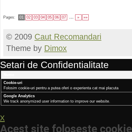
...
Pages:
01
02
03
04
05
06
07
»
»»
© 2009
Caut Recomandari
Theme by
Dimox
Setari de Confidentialitate
Nume
Cookie-uri
Folosim cookie-uri pentru a putea oferi o experienta cat mai placuta
Google Analytics
We track anonymized user information to improve our website.
x
Acest site folosește cookie