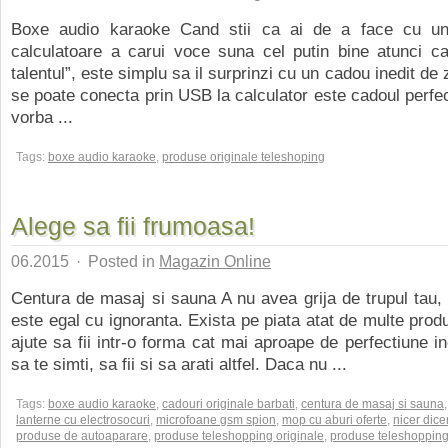
Boxe audio karaoke Cand stii ca ai de a face cu un
calculatoare a carui voce suna cel putin bine atunci ca
talentul”, este simplu sa il surprinzi cu un cadou inedit de z
se poate conecta prin USB la calculator este cadoul perfec
vorba ...
Tags:
boxe audio karaoke
,
produse originale teleshoping
Alege sa fii frumoasa!
06.2015
·
Posted in
Magazin Online
Centura de masaj si sauna A nu avea grija de trupul tau, 
este egal cu ignoranta. Exista pe piata atat de multe prod
ajute sa fii intr-o forma cat mai aproape de perfectiune in
sa te simti, sa fii si sa arati altfel. Daca nu ...
Tags:
boxe audio karaoke
,
cadouri originale barbati
,
centura de masaj si sauna
,
lanterne cu electrosocuri
,
microfoane gsm spion
,
mop cu aburi oferte
,
nicer dice
produse de autoaparare
,
produse teleshopping originale
,
produse teleshopping 