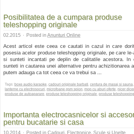
Posibilitatea de a cumpara produse
teleshopping originale
02.2015
·
Posted in
Anunturi Online
Acest articol este ceea ce cautati in cazul in care doriti
posesia acelor produse teleshopping originale, pe care le-a
si sunteti incantati pe deplin de calitatile acestora. In
sunteti in cautarea unei alternative pentru achizitionarea 
putem adauga ca tot ceea ce va trebui sa ...
Tags:
boxe audio karaoke
,
cadouri originale barbati
,
centura de masaj si sauna
,
lanterne cu electrosocuri
,
microfoane gsm spion
,
mop cu aburi oferte
,
nicer dice
produse de autoaparare
,
produse teleshopping originale
,
produse teleshopping 
Importanta electrocasnicelor si accesori
pentru bucatarie si casa
10.2014
·
Posted in
Cadouri
,
Electronice
,
Scule si Unelte