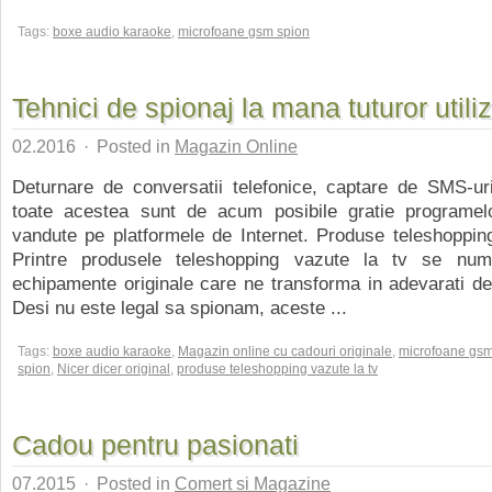
Tags:
boxe audio karaoke
,
microfoane gsm spion
Tehnici de spionaj la mana tuturor utiliz
02.2016
·
Posted in
Magazin Online
Deturnare de conversatii telefonice, captare de SMS-uri
toate acestea sunt de acum posibile gratie programel
vandute pe platformele de Internet. Produse teleshoppin
Printre produsele teleshopping vazute la tv se num
echipamente originale care ne transforma in adevarati dete
Desi nu este legal sa spionam, aceste ...
Tags:
boxe audio karaoke
,
Magazin online cu cadouri originale
,
microfoane gs
spion
,
Nicer dicer original
,
produse teleshopping vazute la tv
Cadou pentru pasionati
07.2015
·
Posted in
Comert si Magazine