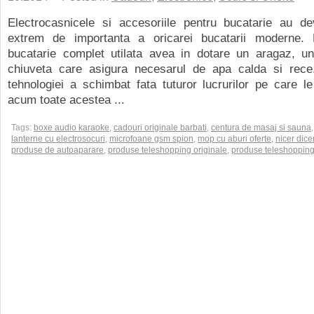
Electrocasnicele si accesoriile pentru bucatarie au de
extrem de importanta a oricarei bucatarii moderne.
bucatarie complet utilata avea in dotare un aragaz, un 
chiuveta care asigura necesarul de apa calda si rece
tehnologiei a schimbat fata tuturor lucrurilor pe care l
acum toate acestea ...
Tags:
boxe audio karaoke
,
cadouri originale barbati
,
centura de masaj si sauna
,
lanterne cu electrosocuri
,
microfoane gsm spion
,
mop cu aburi oferte
,
nicer dice
produse de autoaparare
,
produse teleshopping originale
,
produse teleshopping 