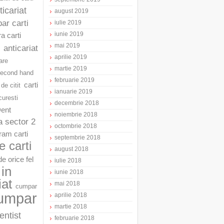
ticariat
august 2019
ar carti
iulie 2019
iunie 2019
a carti
mai 2019
anticariat
aprilie 2019
are
martie 2019
second hand
februarie 2019
carti
 de citit
ianuarie 2019
curesti
decembrie 2018
Dent
noiembrie 2018
a sector 2
octombrie 2018
am carti
septembrie 2018
 carti
august 2018
e orice fel
iulie 2018
in
iunie 2018
iat
mai 2018
cumpar
umpar
aprilie 2018
martie 2018
entist
februarie 2018