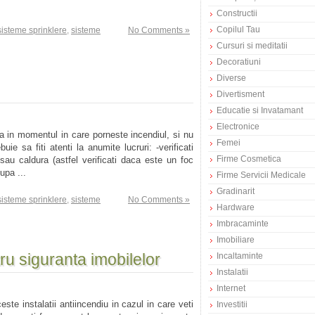
Constructii
Copilul Tau
sisteme sprinklere
,
sisteme
No Comments »
Cursuri si meditatii
Decoratiuni
Diverse
Divertisment
Educatie si Invatamant
Electronice
sa in momentul in care porneste incendiul, si nu
Femei
uie sa fiti atenti la anumite lucruri: -verificati
Firme Cosmetica
 sau caldura (astfel verificati daca este un foc
upa ...
Firme Servicii Medicale
Gradinarit
sisteme sprinklere
,
sisteme
No Comments »
Hardware
Imbracaminte
Imobiliare
tru siguranta imobilelor
Incaltaminte
Instalatii
Internet
te instalatii antiincendiu in cazul in care veti
Investitii