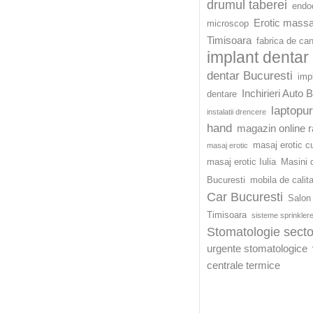
drumul taberei
endod
Erotic mass
microscop
Timisoara
fabrica de ca
implant dentar
dentar Bucuresti
imp
Inchirieri Auto 
dentare
laptopu
instalatii drencere
hand
magazin online r
masaj erotic c
masaj erotic
masaj erotic Iulia
Masini d
Bucuresti
mobila de calit
Car Bucuresti
Salon 
Timisoara
sisteme sprinkler
Stomatologie secto
urgente stomatologice
centrale termice