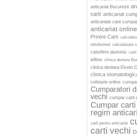
an
anticariat Bucuresti
carti
anticariat cump
anticariate care cumpar
anticariat online
Printre Carti
calculato
refurbished
calculatoare 
calorifere aluminiu
carti
ieftine
clinica dentara Bu
clinica dentara Elveto 
clinica stomatologic
cofetarie online
cumpar
Cumparatori de
vechi
cumpar carti d
Cumpar carti 
regim anticar
c
carti pentru anticariat
carti vechi
D