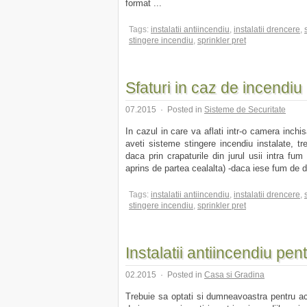
format ...
Tags:
instalatii antiincendiu
,
instalatii drencere
,
stingere incendiu
,
sprinkler pret
Sfaturi in caz de incendiu
07.2015
·
Posted in
Sisteme de Securitate
In cazul in care va aflati intr-o camera inchi
aveti sisteme stingere incendiu instalate, treb
daca prin crapaturile din jurul usii intra fum
aprins de partea cealalta) -daca iese fum de d
Tags:
instalatii antiincendiu
,
instalatii drencere
,
stingere incendiu
,
sprinkler pret
Instalatii antiincendiu pen
02.2015
·
Posted in
Casa si Gradina
Trebuie sa optati si dumneavoastra pentru aces