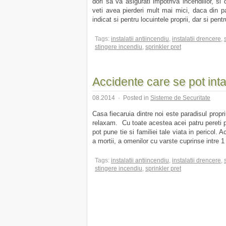
dori sa va asigurati impotriva incendiilor, si
veti avea pierderi mult mai mici, daca din p
indicat si pentru locuintele proprii, dar si pentr
Tags:
instalatii antiincendiu
,
instalatii drencere
,
stingere incendiu
,
sprinkler pret
Accidente care se pot int
08.2014
·
Posted in
Sisteme de Securitate
Casa fiecaruia dintre noi este paradisul propri
relaxam. Cu toate acestea acei patru pereti 
pot pune tie si familiei tale viata in pericol. 
a mortii, a omenilor cu varste cuprinse intre 1 
Tags:
instalatii antiincendiu
,
instalatii drencere
,
stingere incendiu
,
sprinkler pret