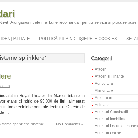
ari
trivit! Aici gasesti cele mai bune recomandari pentru servicii si produse puse
IDENȚIALITATE
POLITICĂ PRIVIND FIȘIERELE COOKIES
SETAR
isteme sprinklere’
Categorii
Afaceri
lere
Afaceri si Finante
Agricultura
radina
Alimentare
instalat in Royal Theater din Marea Britanie in
Amenajari
or etans cilindric de 95.000 de litri, alimentat
Animale
 in toate celelalte parti ale teatrului. O serie de
Anunturi Constructii
de ...
Anunturi Imobiliare
sisteme sprinklere
,
sisteme
No Comments »
Anunturi Locuri de munca
Anunturi Online