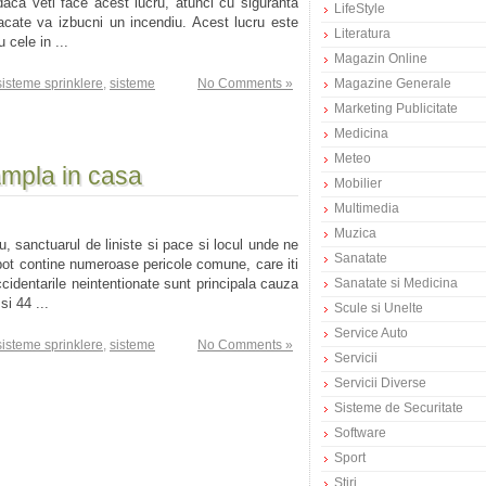
 daca veti face acest lucru, atunci cu siguranta
LifeStyle
acate va izbucni un incendiu. Acest lucru este
Literatura
u cele in ...
Magazin Online
sisteme sprinklere
,
sisteme
No Comments »
Magazine Generale
Marketing Publicitate
Medicina
Meteo
ampla in casa
Mobilier
Multimedia
Muzica
u, sanctuarul de liniste si pace si locul unde ne
Sanatate
pot contine numeroase pericole comune, care iti
Accidentarile neintentionate sunt principala cauza
Sanatate si Medicina
si 44 ...
Scule si Unelte
Service Auto
sisteme sprinklere
,
sisteme
No Comments »
Servicii
Servicii Diverse
Sisteme de Securitate
Software
Sport
Stiri