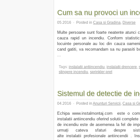
Cum sa nu provoci un in
05.2016
·
Posted in
Casa si Gradina
,
Diverse
Multe persoane sunt foarte neatente atunci ca
cauza rapid un incendiu. Conform statistici
locuinte personale au loc din cauza oamenil
cand gatiti, va recomandam sa nu parasiti 
...
Tags:
instalatii antiincendiu
,
instalatii drencere
,
stingere incendiu
,
sprinkler pret
Sistemul de detectie de i
04.2016
·
Posted in
Anunturi Servicii
,
Casa si G
Echipa www.instalmontaj.com este o compa
instalatii antiincendiu oferind solutii complete
de incendiu este de asemenea la fel de impo
urmați cateva sfaturi despre si
alte instalatii profesionale antiincendii . I