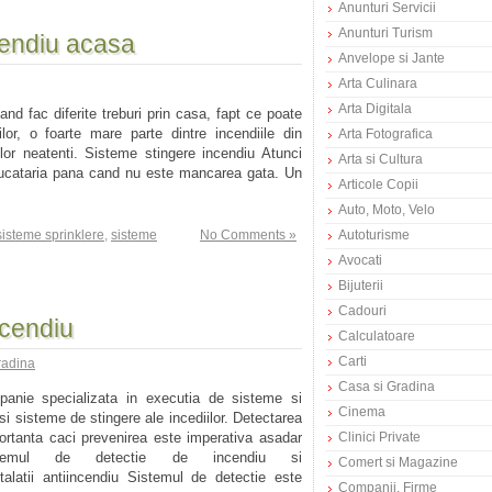
Anunturi Servicii
Anunturi Turism
cendiu acasa
Anvelope si Jante
Arta Culinara
Arta Digitala
nd fac diferite treburi prin casa, fapt ce poate
lor, o foarte mare parte dintre incendiile din
Arta Fotografica
or neatenti. Sisteme stingere incendiu Atunci
Arta si Cultura
bucataria pana cand nu este mancarea gata. Un
Articole Copii
Auto, Moto, Velo
sisteme sprinklere
,
sisteme
No Comments »
Autoturisme
Avocati
Bijuterii
Cadouri
ncendiu
Calculatoare
Carti
radina
Casa si Gradina
nie specializata in executia de sisteme si
Cinema
 si sisteme de stingere ale incediilor. Detectarea
rtanta caci prevenirea este imperativa asadar
Clinici Private
stemul de detectie de incendiu si
Comert si Magazine
nstalatii antiincendiu Sistemul de detectie este
Companii, Firme