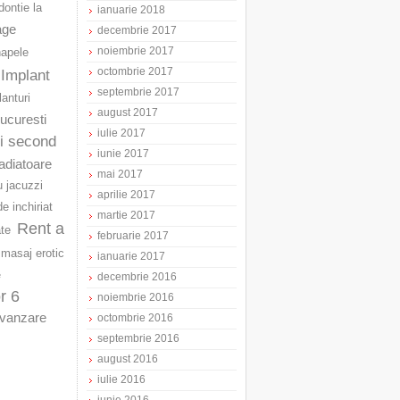
ontie la
ianuarie 2018
age
decembrie 2017
noiembrie 2017
napele
octombrie 2017
Implant
septembrie 2017
lanturi
august 2017
Bucuresti
iulie 2017
ri second
iunie 2017
adiatoare
mai 2017
u jacuzzi
aprilie 2017
e inchiriat
martie 2017
Rent a
ate
februarie 2017
masaj erotic
ianuarie 2017
e
decembrie 2016
r 6
noiembrie 2016
vanzare
octombrie 2016
septembrie 2016
august 2016
iulie 2016