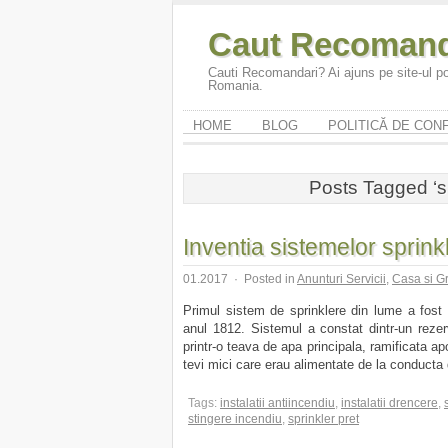
Caut Recomand
Cauti Recomandari? Ai ajuns pe site-ul po
Romania.
HOME
BLOG
POLITICĂ DE CONF
Posts Tagged ‘s
Inventia sistemelor sprink
01.2017
·
Posted in
Anunturi Servicii
,
Casa si G
Primul sistem de sprinklere din lume a fost 
anul 1812. Sistemul a constat dintr-un rezerv
printr-o teava de apa principala, ramificata apoi
tevi mici care erau alimentate de la conducta 
Tags:
instalatii antiincendiu
,
instalatii drencere
,
stingere incendiu
,
sprinkler pret