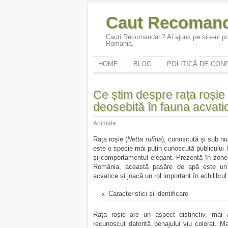
Caut Recomand
Cauti Recomandari? Ai ajuns pe site-ul po
Romania.
HOME
BLOG
POLITICĂ DE CONF
Ce știm despre rața roșie 
deosebită în fauna acvat
Animale
Rața roșie (
Netta rufina
), cunoscută și sub nu
este o specie mai puțin cunoscută publicului l
și comportamentul elegant. Prezentă în zonel
România, această pasăre de apă este un sim
acvatice și joacă un rol important în echilibrul
Caracteristici și identificare
Rața roșie are un aspect distinctiv, mai 
recunoscut datorită penajului viu colorat. M