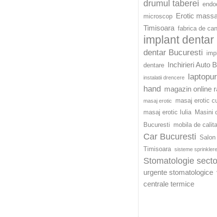
drumul taberei
endod
Erotic mass
microscop
Timisoara
fabrica de ca
implant dentar
dentar Bucuresti
imp
Inchirieri Auto 
dentare
laptopu
instalatii drencere
hand
magazin online r
masaj erotic c
masaj erotic
masaj erotic Iulia
Masini d
Bucuresti
mobila de calit
Car Bucuresti
Salon 
Timisoara
sisteme sprinkler
Stomatologie secto
urgente stomatologice
centrale termice