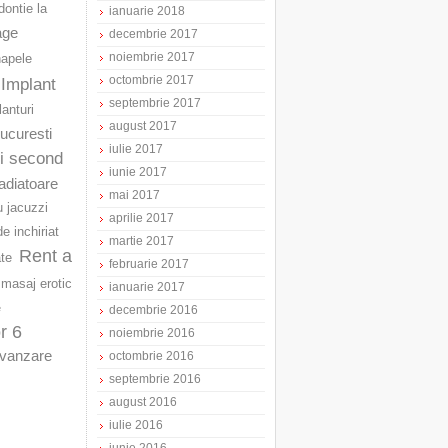
ontie la
ianuarie 2018
age
decembrie 2017
noiembrie 2017
napele
octombrie 2017
Implant
septembrie 2017
lanturi
august 2017
Bucuresti
iulie 2017
ri second
iunie 2017
adiatoare
mai 2017
u jacuzzi
aprilie 2017
e inchiriat
martie 2017
Rent a
ate
februarie 2017
masaj erotic
ianuarie 2017
e
decembrie 2016
r 6
noiembrie 2016
vanzare
octombrie 2016
septembrie 2016
august 2016
iulie 2016