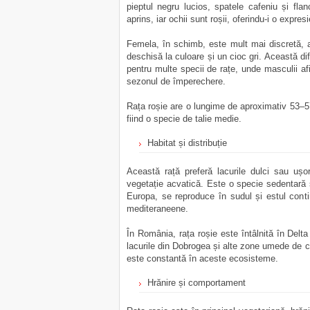
pieptul negru lucios, spatele cafeniu și flan
aprins, iar ochii sunt roșii, oferindu-i o expres
Femela, în schimb, este mult mai discretă, a
deschisă la culoare și un cioc gri. Această di
pentru multe specii de rațe, unde masculii af
sezonul de împerechere.
Rața roșie are o lungime de aproximativ 53–57
fiind o specie de talie medie.
Habitat și distribuție
Această rață preferă lacurile dulci sau ușor
vegetație acvatică. Este o specie sedentară s
Europa, se reproduce în sudul și estul contin
mediteraneene.
În România, rața roșie este întâlnită în Delt
lacurile din Dobrogea și alte zone umede de 
este constantă în aceste ecosisteme.
Hrănire și comportament