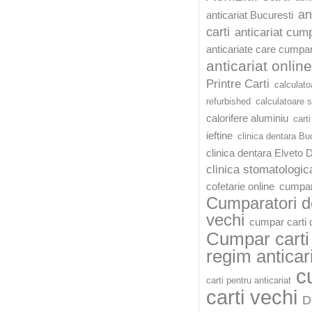
an
anticariat Bucuresti
carti
anticariat cump
anticariate care cumpar
anticariat online
Printre Carti
calculato
refurbished
calculatoare 
calorifere aluminiu
carti
ieftine
clinica dentara Bu
clinica dentara Elveto 
clinica stomatologic
cofetarie online
cumpar
Cumparatori de
vechi
cumpar carti d
Cumpar carti 
regim anticar
c
carti pentru anticariat
carti vechi
D