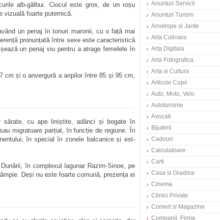
Anunturi Servicii
curile alb-gălbui. Ciocul este gros, de un roșu
ie vizuală foarte puternică.
Anunturi Turism
Anvelope si Jante
vând un penaj în tonuri maronii, cu o față mai
Arta Culinara
ferență pronunțată între sexe este caracteristică
ișează un penaj viu pentru a atrage femelele în
Arta Digitala
Arta Fotografica
Arta si Cultura
 cm și o anvergură a aripilor între 85 și 95 cm,
Articole Copii
Auto, Moto, Velo
Autoturisme
Avocati
 sărate, cu ape liniștite, adânci și bogate în
Bijuterii
au migratoare parțial, în funcție de regiune. În
entului, în special în zonele balcanice și est-
Cadouri
Calculatoare
Carti
a Dunării, în complexul lagunar Razim-Sinoe, pe
Casa si Gradina
câmpie. Deși nu este foarte comună, prezența ei
Cinema
Clinici Private
Comert si Magazine
Companii, Firme