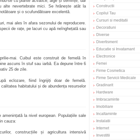
indu-se cu plante acvatice, alge și semințe, dar
 alte nevertebrate mici. Se hrănește atât la
Constructii
 înotătoare și o scufundătoare excelentă.
Copilul Tau
Cursuri si meditatii
uri, mai ales în afara sezonului de reproducere.
Decoratiuni
e specii de rațe, pe lacuri cu apă neînghețată sau
Diverse
Divertisment
Educatie si Invatamant
Electronice
rilie-mai. Cuibul este construit de femelă în
bine ascuns în stuf sau iarbă. Ea depune între 6
Femei
ativ 25 de zile.
Firme Cosmetica
Firme Servicii Medicale
pă eclozare, fiind îngrijiți doar de femelă.
Gradinarit
calitatea habitatului și de abundența resurselor
Hardware
Imbracaminte
Imobiliare
Incaltaminte
 amenințată la nivel european. Populațiile sale
din cauza:
Instalatii
Internet
ilor, construcțiile și agricultura intensivă
Investitii