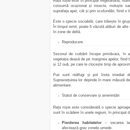
Rața roșie este în principal vegetariană, hrăn
consumă ocazional și insecte, moluște sau
suprafața apei, cât și prin scufundări, fiind o
Este o specie sociabilă, care trăiește în grup
În timpul iernii, poate fi văzută alături de alt
în zone de deltă.
Reproducere
Sezonul de cuibărit începe primăvara, în ap
vegetația deasă de pe marginea apelor, fiind 
și 12 ouă, pe care le clocește timp de aproxim
Puii sunt nidifugi și pot înota imediat du
Supraviețuirea lor depinde în mare măsură de 
alimentare.
Statut de conservare și amenințări
Rața roșie este considerată o specie aproape
sunt în scădere în unele regiuni, în principal 
Pierderea habitatelor
– secarea lacur
afectează grav zonele umede.