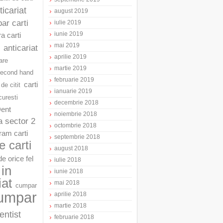
ticariat
august 2019
ar carti
iulie 2019
iunie 2019
a carti
mai 2019
anticariat
aprilie 2019
are
martie 2019
second hand
februarie 2019
carti
 de citit
ianuarie 2019
curesti
decembrie 2018
Dent
noiembrie 2018
a sector 2
octombrie 2018
am carti
septembrie 2018
 carti
august 2018
e orice fel
iulie 2018
in
iunie 2018
iat
mai 2018
cumpar
umpar
aprilie 2018
martie 2018
entist
februarie 2018