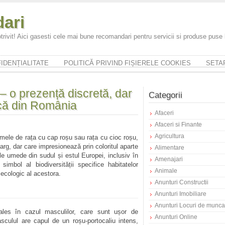
ari
trivit! Aici gasesti cele mai bune recomandari pentru servicii si produse puse
IDENȚIALITATE
POLITICĂ PRIVIND FIȘIERELE COOKIES
SETAR
– o prezență discretă, dar
Categorii
ică din România
Afaceri
Afaceri si Finante
Agricultura
mele de rața cu cap roșu sau rața cu cioc roșu,
arg, dar care impresionează prin coloritul aparte
Alimentare
e umede din sudul și estul Europei, inclusiv în
Amenajari
bol al biodiversității specifice habitatelor
Animale
 ecologic al acestora.
Anunturi Constructii
Anunturi Imobiliare
Anunturi Locuri de munca
ales în cazul masculilor, care sunt ușor de
Anunturi Online
asculul are capul de un roșu-portocaliu intens,