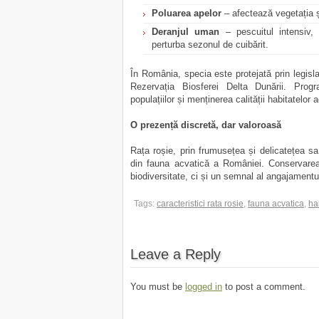
Poluarea apelor
– afectează vegetația ș
Deranjul uman
– pescuitul intensiv, 
perturba sezonul de cuibărit.
În România, specia este protejată prin legisla
Rezervația Biosferei Delta Dunării. Prog
populațiilor și menținerea calității habitatelor 
O prezență discretă, dar valoroasă
Rața roșie, prin frumusețea și delicatețea sa,
din fauna acvatică a României. Conservarea
biodiversitate, ci și un semnal al angajamentul
Tags:
caracteristici rata rosie
,
fauna acvatica
,
ha
Leave a Reply
You must be
logged in
to post a comment.