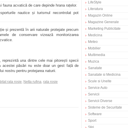
LifeStyle
i fauna acvatică de care depinde hrana rațelor.
Literatura
sporturile nautice și turismul necontrolat pot
Magazin Online
Magazine Generale
Marketing Publicitate
ție și prezentă în arii naturale protejate precum
ramele de conservare vizează monitorizarea
Medicina
acvatice.
Meteo
Mobilier
Multimedia
 reprezintă una dintre cele mai pitorești specii
Muzica
 acestei păsări nu este doar un gest față de
Sanatate
ui nostru pentru protejarea naturii.
Sanatate si Medicina
Scule si Unelte
bitat rata rosie
,
Netta rufina
,
rata rosie
Service Auto
Servicii
Servicii Diverse
Sisteme de Securitate
Software
Sport
Stiri