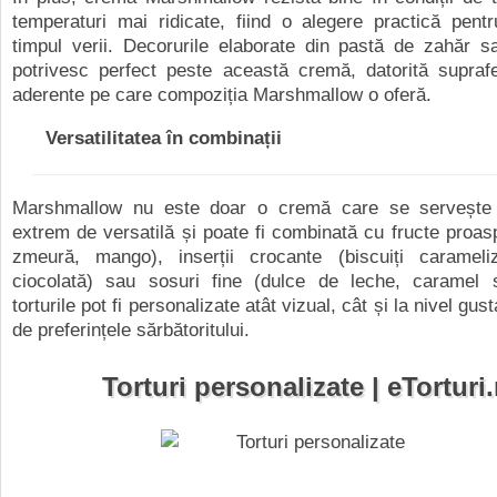
temperaturi mai ridicate, fiind o alegere practică pentru
timpul verii. Decorurile elaborate din pastă de zahăr s
potrivesc perfect peste această cremă, datorită suprafe
aderente pe care compoziția Marshmallow o oferă.
Versatilitatea în combinații
Marshmallow nu este doar o cremă care se servește 
extrem de versatilă și poate fi combinată cu fructe proas
zmeură, mango), inserții crocante (biscuiți carameliz
ciocolată) sau sosuri fine (dulce de leche, caramel să
torturile pot fi personalizate atât vizual, cât și la nivel gust
de preferințele sărbătoritului.
Torturi personalizate | eTorturi.