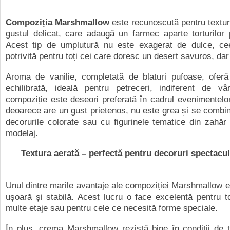
Compoziția Marshmallow
este recunoscută pentru textur
gustul delicat, care adaugă un farmec aparte torturilor 
Acest tip de umplutură nu este exagerat de dulce, c
potrivită pentru toți cei care doresc un desert savuros, dar
Aroma de vanilie, completată de blaturi pufoase, oferă
echilibrată, ideală pentru petreceri, indiferent de vâ
compoziție este deseori preferată în cadrul evenimentelor
deoarece are un gust prietenos, nu este grea și se combi
decorurile colorate sau cu figurinele tematice din zahă
modelaj.
Textura aerată – perfectă pentru decoruri spectacu
Unul dintre marile avantaje ale compoziției Marshmallow e
ușoară și stabilă. Acest lucru o face excelentă pentru to
multe etaje sau pentru cele ce necesită forme speciale.
În plus, crema Marshmallow rezistă bine în condiții de t