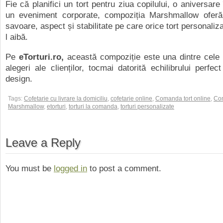
Fie că planifici un tort pentru ziua copilului, o aniversare
un eveniment corporate, compoziția Marshmallow ofer
savoare, aspect și stabilitate pe care orice tort personaliza
l aibă.
Pe
eTorturi.ro,
această compoziție este una dintre cele 
alegeri ale clienților, tocmai datorită echilibrului perfec
design.
Tags:
Cofetarie cu livrare la domiciliu
,
cofetarie online
,
Comanda tort online
,
Com
Marshmallow
,
etorturi
,
torturi la comanda
,
torturi personalizate
Leave a Reply
You must be
logged in
to post a comment.