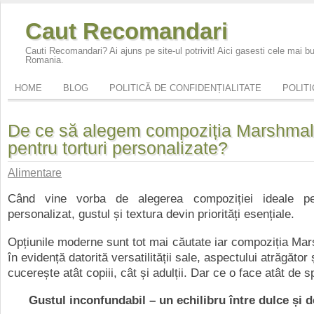
Caut Recomandari
Cauti Recomandari? Ai ajuns pe site-ul potrivit! Aici gasesti cele mai 
Romania.
HOME
BLOG
POLITICĂ DE CONFIDENȚIALITATE
POLITI
De ce să alegem compoziția Marshma
pentru torturi personalizate?
Alimentare
Când vine vorba de alegerea compoziției ideale pe
personalizat, gustul și textura devin priorități esențiale.
Opțiunile moderne sunt tot mai căutate iar compoziția Ma
în evidență datorită versatilității sale, aspectului atrăgător
cucerește atât copiii, cât și adulții. Dar ce o face atât de 
Gustul inconfundabil – un echilibru între dulce și d