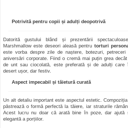
Potrivită pentru copii și adulți deopotrivă
Datorită gustului blând și prezentării spectaculoas
Marshmallow este deseori aleasă pentru
torturi persona
este vorba despre zile de naștere, botezuri, petreceri
aniversări corporate. Fiind o cremă mai puțin grea decâ
de unt sau ciocolată, este preferată și de adulți care 
desert ușor, dar festiv.
Aspect impecabil și tăietură curată
Un alt detaliu important este aspectul estetic. Compoziț
păstrează o formă perfectă la tăiere, iar straturile rămân 
Acest lucru nu doar că arată bine în poze, dar ajută ș
elegantă a porțiilor.