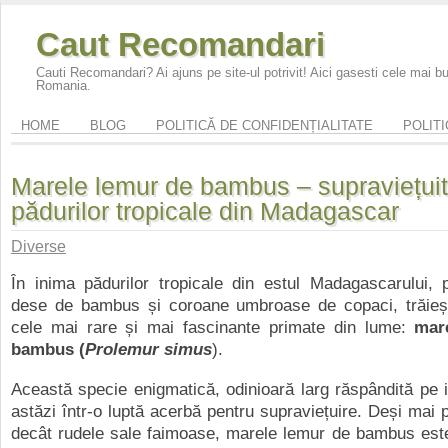
Caut Recomandari
Cauti Recomandari? Ai ajuns pe site-ul potrivit! Aici gasesti cele mai 
Romania.
HOME
BLOG
POLITICĂ DE CONFIDENȚIALITATE
POLITI
Marele lemur de bambus – supraviețuit
pădurilor tropicale din Madagascar
Diverse
În inima pădurilor tropicale din estul Madagascarului, pr
dese de bambus și coroane umbroase de copaci, trăieșt
cele mai rare și mai fascinante primate din lume:
mar
bambus
(
Prolemur simus
).
Această specie enigmatică, odinioară larg răspândită pe i
astăzi într-o luptă acerbă pentru supraviețuire. Deși mai 
decât rudele sale faimoase, marele lemur de bambus este