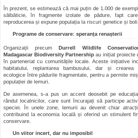
În prezent, se estimează că mai puțin de 1.000 de exempl
sălbăticie, în fragmente izolate de pădure, fapt car
reproducerea și expune populația la riscuri genetice și boli
Programe de conservare: speranța renașterii
Organizații precum
Durrell Wildlife Conservati
Madagascar Biodiversity Partnership
au inițiat proiecte
în parteneriat cu comunitățile locale. Aceste inițiative in
habitatului, replantarea bambusului, dar și crearea
ecologice între pădurile fragmentate, pentru a permite miș
populației de lemuri.
De asemenea, s-a pus un accent deosebit pe educația
rândul localnicilor, care sunt încurajați să participe acti
speciei. În unele zone, lemurii au devenit chiar atracții
contribuind la economia locală și oferind un stimulent fi
conservare.
Un viitor incert, dar nu imposibil