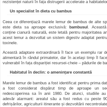
rezistenței naturii în fața distrugerii accelerate a habitatelo
Un specialist în dieta cu bambus
Ceea ce diferențiază marele lemur de bambus de alte spe
este dieta sa aproape exclusivă:
bambusul
. Această
conține cianură naturală, este letală pentru majoritatea an
acest lemur a dezvoltat un sistem digestiv adaptat pentr
toxinele.
Această adaptare extraordinară îl face un exemplu rar d
alimentară în rândul primatelor, dar în același timp îl fac
vulnerabil în fața dispariției resursei-cheie – pădurile de 
Habitatul în declin: o amenințare constantă
Marele lemur de bambus a fost identificat pentru prima dat
a fost considerat dispărut timp de aproape un se
redescoperirea sa în anii 1980. De atunci, studiile au
adevăr alarmant: arealul său a fost redus cu peste 
defrișărilor, agriculturii itinerante și dezvoltării necontrolate