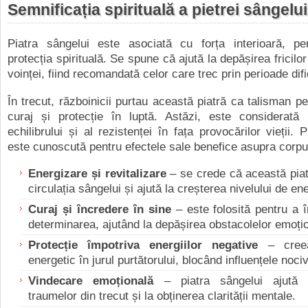
Semnificația spirituală a pietrei sângelui
Piatra sângelui este asociată cu forța interioară, pe
protecția spirituală. Se spune că ajută la depășirea fricilor 
voinței, fiind recomandată celor care trec prin perioade difi
În trecut, războinicii purtau această piatră ca talisman pe
curaj și protecție în luptă. Astăzi, este considerată
echilibrului și al rezistenței în fața provocărilor vieții. 
este cunoscută pentru efectele sale benefice asupra corpulu
Energizare și revitalizare
–
s
e crede că această pia
circulația sângelui și ajută la creșterea nivelului de ene
Curaj și încredere în sine
–
e
ste folosită pentru a î
determinarea, ajutând la depășirea obstacolelor emoți
Protecție împotriva energiilor negative
–
c
re
energetic în jurul purtătorului, blocând influențele noci
Vindecare emoțională
–
p
iatra sângelui ajută 
traumelor din trecut și la obținerea clarității mentale.