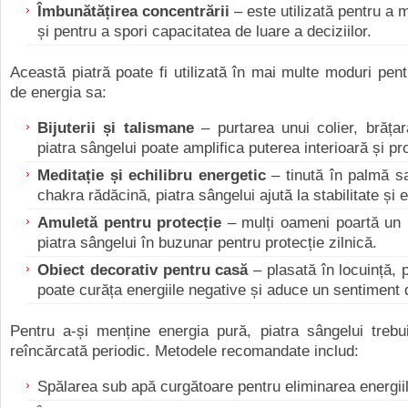
Îmbunătățirea concentrării
–
e
ste utilizată pentru a 
și pentru a spori capacitatea de luare a deciziilor.
Această piatră poate fi utilizată în mai multe moduri pent
de energia sa:
Bijuterii și talismane
–
p
urtarea unui colier, brăța
piatra sângelui poate amplifica puterea interioară și pro
Meditație și echilibru energetic
–
t
inută în palmă s
chakra rădăcină, piatra sângelui ajută la stabilitate și e
Amuletă pentru protecție
–
m
ulți oameni poartă un 
piatra sângelui în buzunar pentru protecție zilnică.
Obiect decorativ pentru casă
–
p
lasată în locuință, 
poate curăța energiile negative și aduce un sentiment 
Pentru a-și menține energia pură, piatra sângelui trebu
reîncărcată periodic. Metodele recomandate includ:
Spălarea sub apă curgătoare pentru eliminarea energii