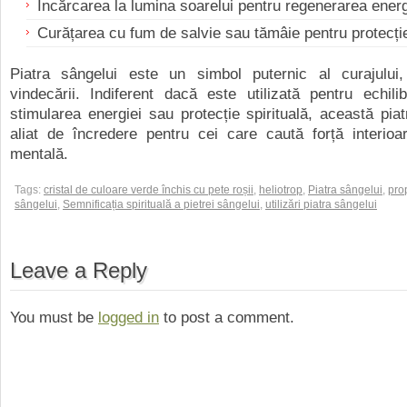
Încărcarea la lumina soarelui pentru regenerarea energ
Curățarea cu fum de salvie sau tămâie pentru protecție
Piatra sângelui este un simbol puternic al curajului, 
vindecării. Indiferent dacă este utilizată pentru echili
stimularea energiei sau protecție spirituală, această pi
aliat de încredere pentru cei care caută forță interioar
mentală.
Tags:
cristal de culoare verde închis cu pete roșii
,
heliotrop
,
Piatra sângelui
,
prop
sângelui
,
Semnificația spirituală a pietrei sângelui
,
utilizări piatra sângelui
Leave a Reply
You must be
logged in
to post a comment.