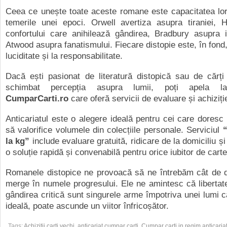
Ceea ce unește toate aceste romane este capacitatea lor
temerile unei epoci. Orwell avertiza asupra tiraniei, 
confortului care anihilează gândirea, Bradbury asupra i
Atwood asupra fanatismului. Fiecare distopie este, în fond
luciditate și la responsabilitate.
Dacă ești pasionat de literatură distopică sau de cărți
schimbat percepția asupra lumii, poți apela la 
CumparCarti.ro
care oferă servicii de evaluare și achiziți
Anticariatul
este o alegere ideală pentru cei care dores
să valorifice volumele din colecțiile personale. Serviciul
la kg
”
include evaluare gratuită, ridicare de la domiciliu și
o soluție rapidă și convenabilă pentru orice iubitor de carte
Romanele distopice ne provoacă să ne întrebăm cât de 
merge în numele progresului. Ele ne amintesc că libertat
gândirea critică sunt singurele arme împotriva unei lumi c
ideală, poate ascunde un viitor înfricoșător.
Tags:
Achizitii carti vechi
,
anticariat cumpar carti
,
Cumpar carti in regim anticaria