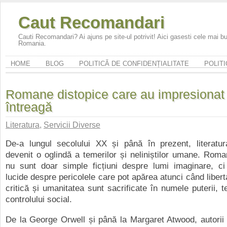
Caut Recomandari
Cauti Recomandari? Ai ajuns pe site-ul potrivit! Aici gasesti cele mai 
Romania.
HOME
BLOG
POLITICĂ DE CONFIDENȚIALITATE
POLITI
Romane distopice care au impresionat
întreagă
Literatura
,
Servicii Diverse
De-a lungul secolului XX și până în prezent, literatur
devenit o oglindă a temerilor și neliniștilor umane. Roma
nu sunt doar simple ficțiuni despre lumi imaginare, ci
lucide despre pericolele care pot apărea atunci când libert
critică și umanitatea sunt sacrificate în numele puterii, t
controlului social.
De la George Orwell și până la Margaret Atwood, autorii 