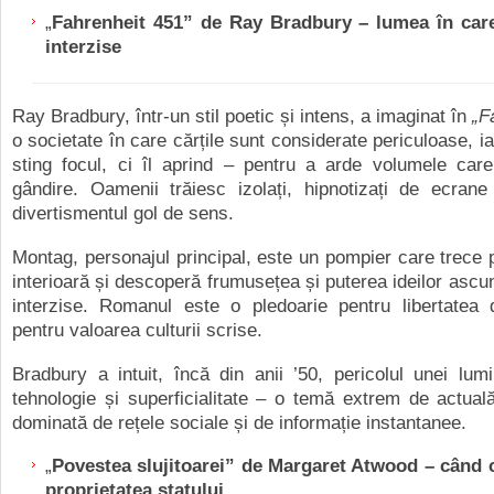
„
Fahrenheit 451” de Ray Bradbury – lumea în care
interzise
Ray Bradbury, într-un stil poetic și intens, a imaginat în
„F
o societate în care cărțile sunt considerate periculoase, i
sting focul, ci îl aprind – pentru a arde volumele care
gândire.
Oamenii trăiesc izolați, hipnotizați de ecrane
divertismentul gol de sens.
Montag, personajul principal, este un pompier care trece pr
interioară și descoperă frumusețea și puterea ideilor ascun
interzise. Romanul este o pledoarie pentru libertatea 
pentru valoarea culturii scrise.
Bradbury a intuit, încă din anii ’50, pericolul unei lum
tehnologie și superficialitate – o temă extrem de actual
dominată de rețele sociale și de informație instantanee.
„
Povestea slujitoarei” de Margaret Atwood – când 
proprietatea statului