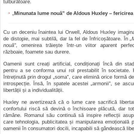
tulburătoare.
„
Minunata lume nouă” de Aldous Huxley – fericire
Cu un deceniu înaintea lui Orwell, Aldous Huxley imagin
de distopie, mai subtilă, dar la fel de înfricoșătoare. În
„
nouă”
, omenirea trăiește într-un viitor aparent perfe
războaie, foamete sau durere.
Oamenii sunt creați artificial, condiționați încă din sta
pentru a se conforma unui rol prestabilit în societate. 
întreținută prin drogul „soma”, care elimină orice formă de
introspecție. Însă, în spatele acestei „armonii”, se asc
libertății și a individualității.
Huxley ne avertizează că o lume care sacrifică liberta
confortului riscă să devină o închisoare plăcută, dar to
rămâne. Romanul său continuă să inspire reflecții asup
care tehnologia, publicitatea și manipularea emoțională 
oamenii în consumatori docili, incapabili să gândească libe