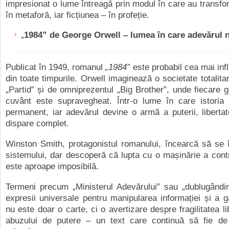
impresionat o lume întreagă prin modul în care au transfor
în metaforă, iar ficțiunea – în profeție.
„
1984” de George Orwell – lumea în care adevărul n
Publicat în 1949, romanul
„1984”
este probabil cea mai infl
din toate timpurile. Orwell imaginează o societate totalit
„Partid” și de omniprezentul „Big Brother”, unde fiecare 
cuvânt este supravegheat. Într-o lume în care istoria 
permanent, iar adevărul devine o armă a puterii, libertat
dispare complet.
Winston Smith, protagonistul romanului, încearcă să se 
sistemului, dar descoperă că lupta cu o mașinărie a contr
este aproape imposibilă.
Termeni precum „Ministerul Adevărului” sau „dublugândir
expresii universale pentru manipularea informației și a g
nu este doar o carte, ci o avertizare despre fragilitatea lib
abuzului de putere – un text care continuă să fie de 