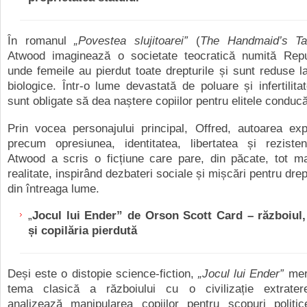
În romanul
„Povestea slujitoarei”
(
The Handmaid’s Ta
Atwood imaginează o societate teocratică numită Repu
unde femeile au pierdut toate drepturile și sunt reduse la
biologice. Într-o lume devastată de poluare și infertilitat
sunt obligate să dea naștere copiilor pentru elitele conduc
Prin vocea personajului principal, Offred, autoarea ex
precum opresiunea, identitatea, libertatea și rezistenț
Atwood a scris o ficțiune care pare, din păcate, tot m
realitate, inspirând dezbateri sociale și mișcări pentru drep
din întreaga lume.
„
Jocul lui Ender” de Orson Scott Card – războiul
și copilăria pierdută
Deși este o distopie science-fiction,
„Jocul lui Ender”
mer
tema clasică a războiului cu o civilizație extrater
analizează manipularea copiilor pentru scopuri politice