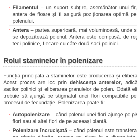
Filamentul
– un suport subțire, asemănător unui fir
antera de floare și îi asigură poziționarea optimă pe
polenului.
Antera
– partea superioară, mai voluminoasă, unde s
se depozitează polenul. Antera este compusă, de reg
teci polinice, fiecare cu câte două saci polinici.
Rolul staminelor în polenizare
Funcția principală a staminelor este producerea și elibera
Acest proces are loc prin
dehiscența anterelor
, adic
sacilor polinici și eliberarea granulelor de polen. Odată el
trebuie să ajungă pe stigmatul unei flori compatibile p
procesul de fecundație. Polenizarea poate fi:
Autopolenizare
– când polenul unei flori ajunge pe pis
flori sau al altei flori de pe aceeași plantă.
Polenizare încrucișată
– când polenul este transferat 