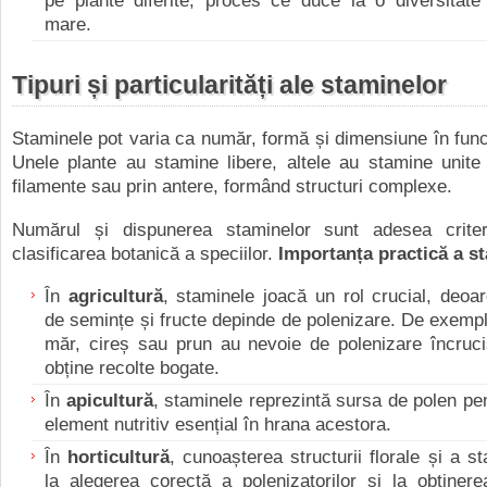
pe plante diferite, proces ce duce la o diversitate
mare.
Tipuri și particularități ale staminelor
Staminele pot varia ca număr, formă și dimensiune în func
Unele plante au stamine libere, altele au stamine unite 
filamente sau prin antere, formând structuri complexe.
Numărul și dispunerea staminelor sunt adesea criteri
clasificarea botanică a speciilor.
Importanța practică a s
În
agricultură
, staminele joacă un rol crucial, deoa
de semințe și fructe depinde de polenizare. De exemplu
măr, cireș sau prun au nevoie de polenizare încruci
obține recolte bogate.
În
apicultură
, staminele reprezintă sursa de polen pen
element nutritiv esențial în hrana acestora.
În
horticultură
, cunoașterea structurii florale și a s
la alegerea corectă a polenizatorilor și la obținer