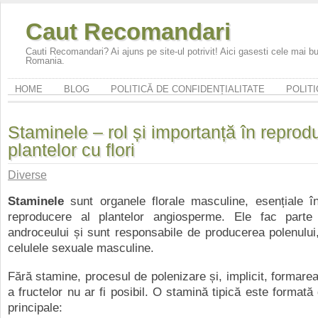
Caut Recomandari
Cauti Recomandari? Ai ajuns pe site-ul potrivit! Aici gasesti cele mai 
Romania.
HOME
BLOG
POLITICĂ DE CONFIDENȚIALITATE
POLITI
Staminele – rol și importanță în repro
plantelor cu flori
Diverse
Staminele
sunt organele florale masculine, esențiale î
reproducere al plantelor angiosperme. Ele fac parte d
androceului și sunt responsabile de producerea polenului
celulele sexuale masculine.
Fără stamine, procesul de polenizare și, implicit, formarea
a fructelor nu ar fi posibil. O stamină tipică este formată
principale: