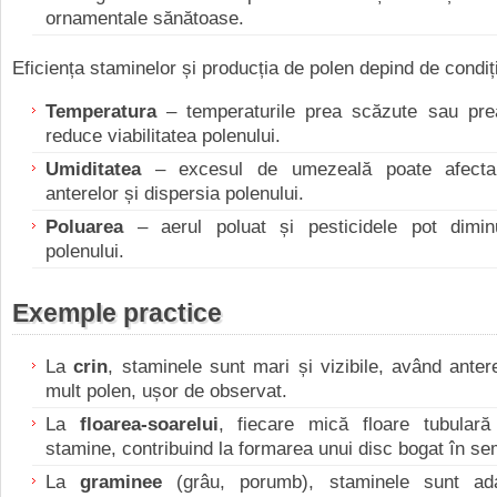
ornamentale sănătoase.
Eficiența staminelor și producția de polen depind de condiț
Temperatura
– temperaturile prea scăzute sau prea
reduce viabilitatea polenului.
Umiditatea
– excesul de umezeală poate afecta
anterelor și dispersia polenului.
Poluarea
– aerul poluat și pesticidele pot diminua
polenului.
Exemple practice
La
crin
, staminele sunt mari și vizibile, având ante
mult polen, ușor de observat.
La
floarea-soarelui
, fiecare mică floare tubulară 
stamine, contribuind la formarea unui disc bogat în se
La
graminee
(grâu, porumb), staminele sunt ada