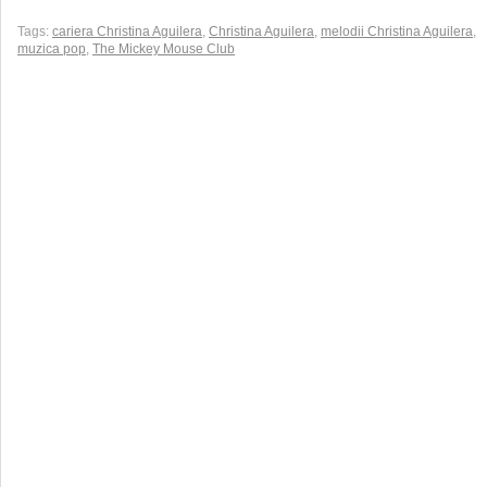
Tags:
cariera Christina Aguilera
,
Christina Aguilera
,
melodii Christina Aguilera
,
muzica pop
,
The Mickey Mouse Club