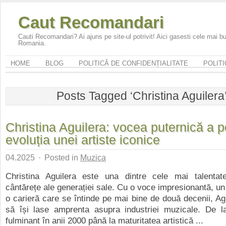
Caut Recomandari
Cauti Recomandari? Ai ajuns pe site-ul potrivit! Aici gasesti cele mai 
Romania.
HOME
BLOG
POLITICĂ DE CONFIDENȚIALITATE
POLITI
Posts Tagged ‘Christina Aguilera
Christina Aguilera: vocea puternică a p
evoluția unei artiste iconice
04.2025
·
Posted in
Muzica
Christina Aguilera este una dintre cele mai talentate
cântărețe ale generației sale. Cu o voce impresionantă, un s
o carieră care se întinde pe mai bine de două decenii, Agu
să își lase amprenta asupra industriei muzicale. De l
fulminant în anii 2000 până la maturitatea artistică ...