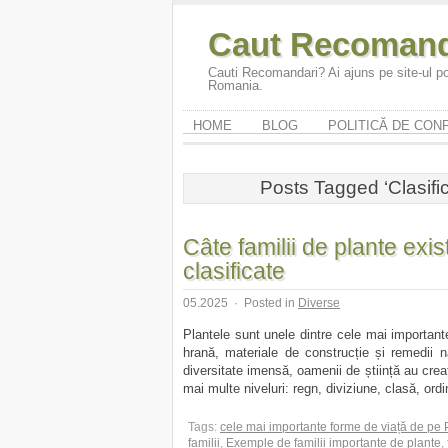
Caut Recomand
Cauti Recomandari? Ai ajuns pe site-ul po
Romania.
HOME
BLOG
POLITICĂ DE CONF
Posts Tagged ‘Clasifica
Câte familii de plante exi
clasificate
05.2025
·
Posted in
Diverse
Plantele sunt unele dintre cele mai importan
hrană, materiale de construcție și remedii n
diversitate imensă, oamenii de știință au crea
mai multe niveluri: regn, diviziune, clasă, ordi
Tags:
cele mai importante forme de viață de pe
familii
,
Exemple de familii importante de plante
,