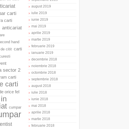
ticariat
august 2019
ar carti
iulie 2019
iunie 2019
a carti
mai 2019
anticariat
aprilie 2019
are
martie 2019
second hand
februarie 2019
carti
 de citit
ianuarie 2019
curesti
decembrie 2018
Dent
noiembrie 2018
a sector 2
octombrie 2018
am carti
septembrie 2018
 carti
august 2018
e orice fel
iulie 2018
in
iunie 2018
iat
mai 2018
cumpar
umpar
aprilie 2018
martie 2018
entist
februarie 2018