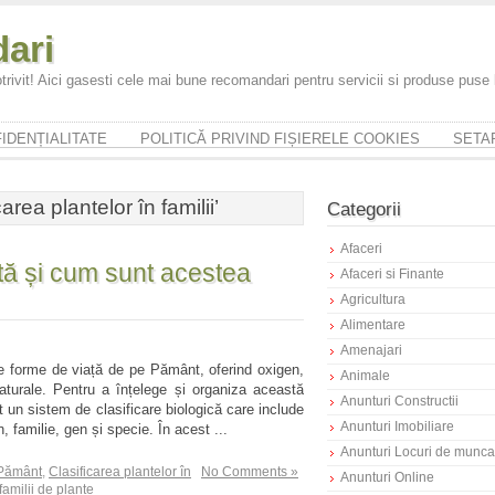
ari
trivit! Aici gasesti cele mai bune recomandari pentru servicii si produse puse
IDENȚIALITATE
POLITICĂ PRIVIND FIȘIERELE COOKIES
SETAR
rea plantelor în familii’
Categorii
Afaceri
stă și cum sunt acestea
Afaceri si Finante
Agricultura
Alimentare
Amenajari
te forme de viață de pe Pământ, oferind oxigen,
Animale
aturale. Pentru a înțelege și organiza această
Anunturi Constructii
t un sistem de clasificare biologică care include
Anunturi Imobiliare
n, familie, gen și specie. În acest ...
Anunturi Locuri de munca
 Pământ
,
Clasificarea plantelor în
No Comments »
Anunturi Online
familii de plante