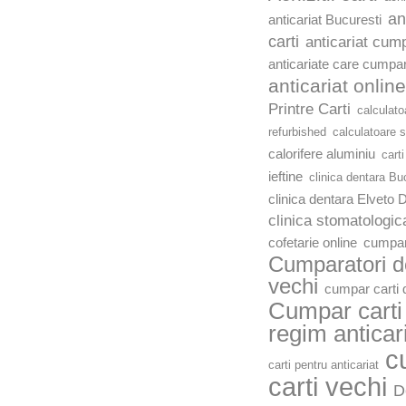
an
anticariat Bucuresti
carti
anticariat cump
anticariate care cumpar
anticariat online
Printre Carti
calculato
refurbished
calculatoare 
calorifere aluminiu
carti
ieftine
clinica dentara Bu
clinica dentara Elveto 
clinica stomatologic
cofetarie online
cumpar
Cumparatori de
vechi
cumpar carti d
Cumpar carti 
regim anticar
c
carti pentru anticariat
carti vechi
D