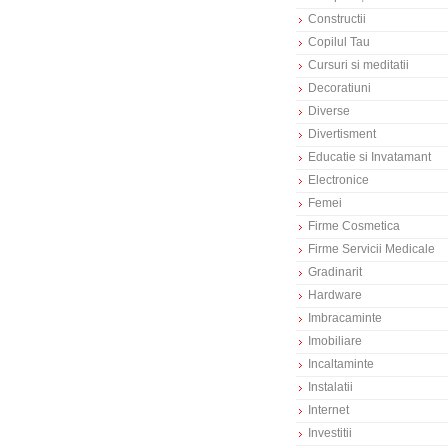
Constructii
Copilul Tau
Cursuri si meditatii
Decoratiuni
Diverse
Divertisment
Educatie si Invatamant
Electronice
Femei
Firme Cosmetica
Firme Servicii Medicale
Gradinarit
Hardware
Imbracaminte
Imobiliare
Incaltaminte
Instalatii
Internet
Investitii