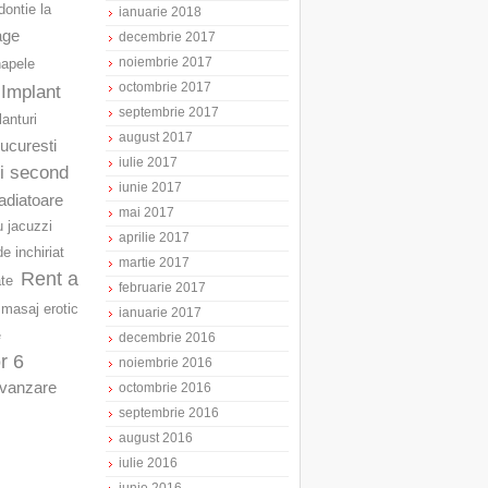
ontie la
ianuarie 2018
age
decembrie 2017
noiembrie 2017
napele
octombrie 2017
Implant
septembrie 2017
lanturi
august 2017
Bucuresti
iulie 2017
ri second
iunie 2017
adiatoare
mai 2017
u jacuzzi
aprilie 2017
e inchiriat
martie 2017
Rent a
ate
februarie 2017
masaj erotic
ianuarie 2017
e
decembrie 2016
r 6
noiembrie 2016
vanzare
octombrie 2016
septembrie 2016
august 2016
iulie 2016