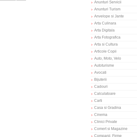
Anunturi Servicii
Anunturi Turism
Anvelope si Jante
Arta Culinara
Arta Digitala
Arta Fotografica
Arta si Cultura
Articole Copii
Auto, Moto, Velo
Autoturisme
Avocati
Bijuterii
Cadouri
Calculatoare
Carti
Casa si Gradina
Cinema
Clinici Private
Comert si Magazine
Companii, Firme