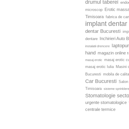
drumul taberei
endod
Erotic mass
microscop
Timisoara
fabrica de ca
implant dentar
dentar Bucuresti
imp
Inchirieri Auto 
dentare
laptopu
instalatii drencere
hand
magazin online r
masaj erotic c
masaj erotic
masaj erotic Iulia
Masini d
Bucuresti
mobila de calit
Car Bucuresti
Salon 
Timisoara
sisteme sprinkler
Stomatologie secto
urgente stomatologice
centrale termice