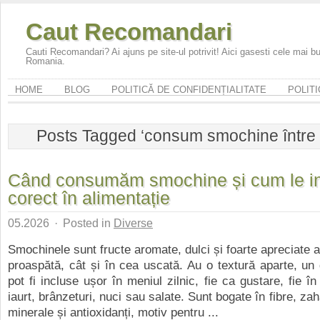
Caut Recomandari
Cauti Recomandari? Ai ajuns pe site-ul potrivit! Aici gasesti cele mai 
Romania.
HOME
BLOG
POLITICĂ DE CONFIDENȚIALITATE
POLITI
Posts Tagged ‘consum smochine între
Când consumăm smochine și cum le i
corect în alimentație
05.2026
·
Posted in
Diverse
Smochinele sunt fructe aromate, dulci și foarte apreciate a
proaspătă, cât și în cea uscată. Au o textură aparte, un 
pot fi incluse ușor în meniul zilnic, fie ca gustare, fie î
iaurt, brânzeturi, nuci sau salate. Sunt bogate în fibre, zah
minerale și antioxidanți, motiv pentru ...