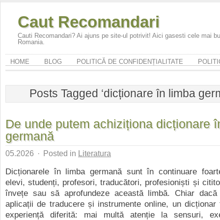
Caut Recomandari
Cauti Recomandari? Ai ajuns pe site-ul potrivit! Aici gasesti cele mai 
Romania.
HOME
BLOG
POLITICĂ DE CONFIDENȚIALITATE
POLITI
Posts Tagged ‘dicționare în limba ge
De unde putem achiziționa dicționare î
germană
05.2026
·
Posted in
Literatura
Dicționarele în limba germană sunt în continuare foarte
elevi, studenți, profesori, traducători, profesioniști și citit
învețe sau să aprofundeze această limbă. Chiar dacă 
aplicații de traducere și instrumente online, un dicționar 
experiență diferită: mai multă atenție la sensuri, e