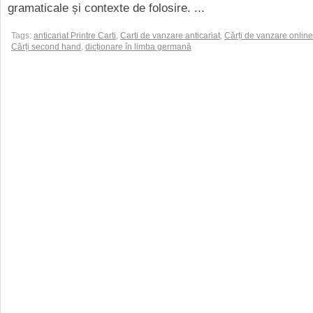
gramaticale și contexte de folosire. ...
Tags:
anticariat Printre Carti
,
Carti de vanzare anticariat
,
Cărți de vanzare online
Cărți second hand
,
dicționare în limba germană