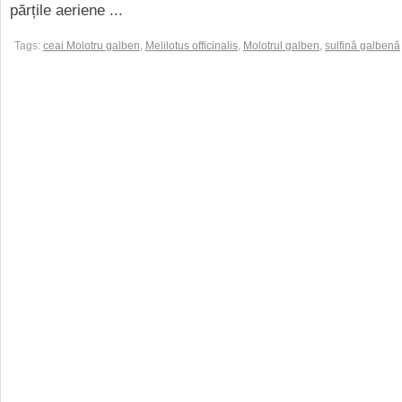
părțile aeriene ...
Tags:
ceai Molotru galben
,
Melilotus officinalis
,
Molotrul galben
,
sulfină galbenă