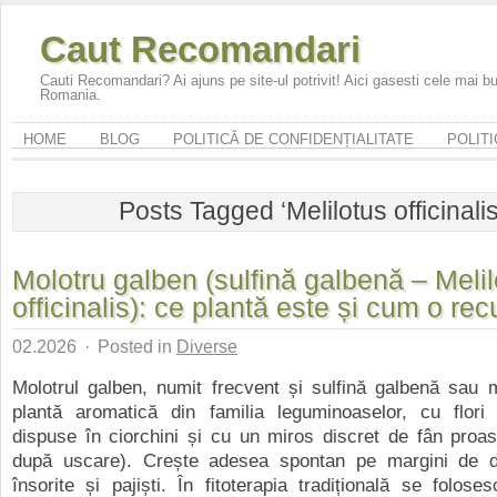
Caut Recomandari
Cauti Recomandari? Ai ajuns pe site-ul potrivit! Aici gasesti cele mai 
Romania.
HOME
BLOG
POLITICĂ DE CONFIDENȚIALITATE
POLITI
Posts Tagged ‘Melilotus officinalis
Molotru galben (sulfină galbenă – Meli
officinalis): ce plantă este și cum o rec
02.2026
·
Posted in
Diverse
Molotrul galben, numit frecvent și sulfină galbenă sau m
plantă aromatică din familia leguminoaselor, cu flori
dispuse în ciorchini și cu un miros discret de fân proa
după uscare). Crește adesea spontan pe margini de d
însorite și pajiști. În fitoterapia tradițională se foloses