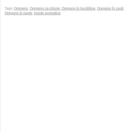
Tags:
Oregano
,
Oregano ca infuzie
,
Oregano în bucătărie
,
Oregano în casă
,
Oregano în paste
,
plante aromatice