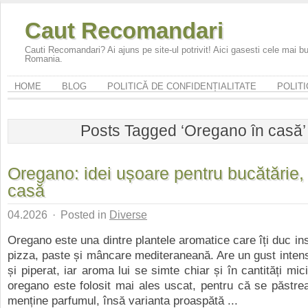
Caut Recomandari
Cauti Recomandari? Ai ajuns pe site-ul potrivit! Aici gasesti cele mai 
Romania.
HOME
BLOG
POLITICĂ DE CONFIDENȚIALITATE
POLITI
Posts Tagged ‘Oregano în casă’
Oregano: idei ușoare pentru bucătărie, 
casă
04.2026
·
Posted in
Diverse
Oregano este una dintre plantele aromatice care îți duc ins
pizza, paste și mâncare mediteraneană. Are un gust inten
și piperat, iar aroma lui se simte chiar și în cantități mi
oregano este folosit mai ales uscat, pentru că se păstrea
menține parfumul, însă varianta proaspătă ...