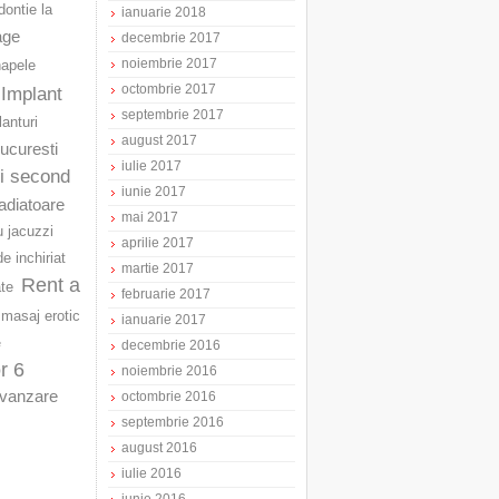
ontie la
ianuarie 2018
age
decembrie 2017
noiembrie 2017
napele
octombrie 2017
Implant
septembrie 2017
lanturi
august 2017
Bucuresti
iulie 2017
ri second
iunie 2017
adiatoare
mai 2017
u jacuzzi
aprilie 2017
e inchiriat
martie 2017
Rent a
ate
februarie 2017
masaj erotic
ianuarie 2017
e
decembrie 2016
r 6
noiembrie 2016
vanzare
octombrie 2016
septembrie 2016
august 2016
iulie 2016