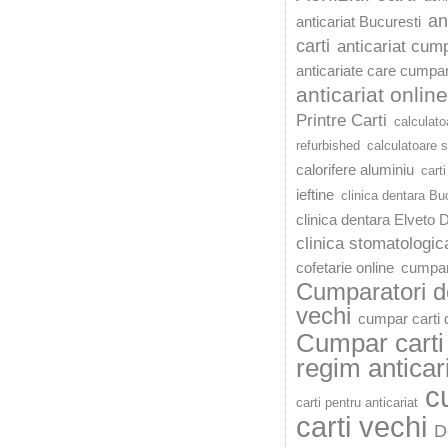
an
anticariat Bucuresti
carti
anticariat cump
anticariate care cumpar
anticariat online
Printre Carti
calculato
refurbished
calculatoare 
calorifere aluminiu
carti
ieftine
clinica dentara Bu
clinica dentara Elveto 
clinica stomatologic
cofetarie online
cumpar
Cumparatori de
vechi
cumpar carti d
Cumpar carti 
regim anticar
c
carti pentru anticariat
carti vechi
D