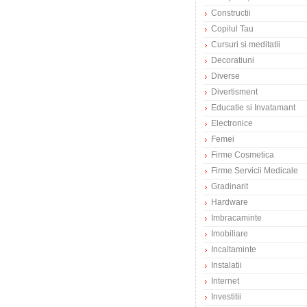
Constructii
Copilul Tau
Cursuri si meditatii
Decoratiuni
Diverse
Divertisment
Educatie si Invatamant
Electronice
Femei
Firme Cosmetica
Firme Servicii Medicale
Gradinarit
Hardware
Imbracaminte
Imobiliare
Incaltaminte
Instalatii
Internet
Investitii