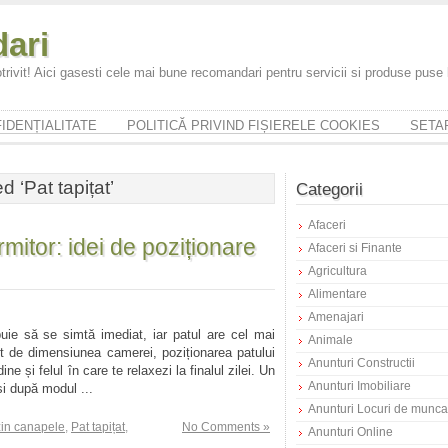
ari
trivit! Aici gasesti cele mai bune recomandari pentru servicii si produse puse
IDENȚIALITATE
POLITICĂ PRIVIND FIȘIERELE COOKIES
SETAR
 ‘Pat tapițat’
Categorii
Afaceri
mitor: idei de poziționare
Afaceri si Finante
Agricultura
Alimentare
Amenajari
buie să se simtă imediat, iar patul are cel mai
Animale
nt de dimensiunea camerei, poziționarea patului
Anunturi Constructii
ne și felul în care te relaxezi la finalul zilei. Un
Anunturi Imobiliare
i după modul ...
Anunturi Locuri de munca
in canapele
,
Pat tapițat
,
No Comments »
Anunturi Online