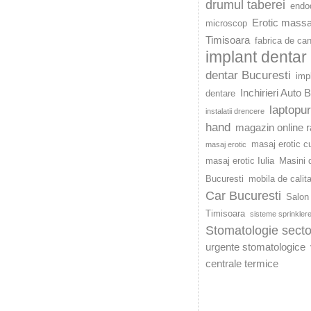
drumul taberei
endod
Erotic mass
microscop
Timisoara
fabrica de ca
implant dentar
dentar Bucuresti
imp
Inchirieri Auto 
dentare
laptopu
instalatii drencere
hand
magazin online r
masaj erotic c
masaj erotic
masaj erotic Iulia
Masini d
Bucuresti
mobila de calit
Car Bucuresti
Salon 
Timisoara
sisteme sprinkler
Stomatologie secto
urgente stomatologice
centrale termice