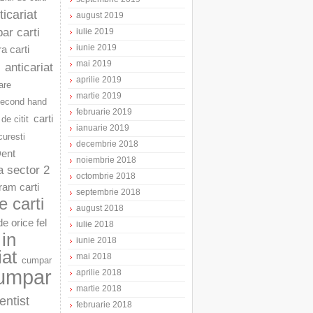
ticariat
august 2019
ar carti
iulie 2019
iunie 2019
a carti
mai 2019
anticariat
aprilie 2019
are
martie 2019
second hand
februarie 2019
carti
 de citit
ianuarie 2019
curesti
decembrie 2018
Dent
noiembrie 2018
a sector 2
octombrie 2018
am carti
septembrie 2018
 carti
august 2018
e orice fel
iulie 2018
in
iunie 2018
iat
mai 2018
cumpar
umpar
aprilie 2018
martie 2018
entist
februarie 2018