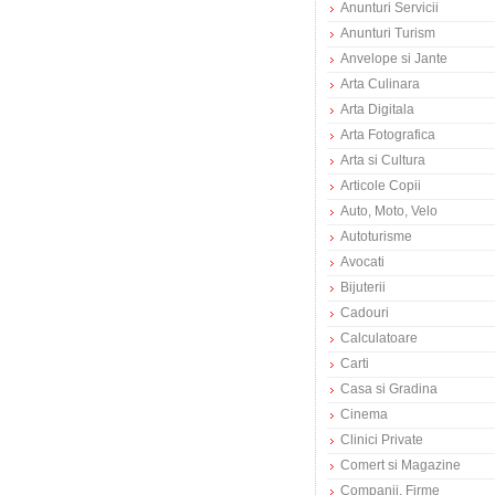
Anunturi Servicii
Anunturi Turism
Anvelope si Jante
Arta Culinara
Arta Digitala
Arta Fotografica
Arta si Cultura
Articole Copii
Auto, Moto, Velo
Autoturisme
Avocati
Bijuterii
Cadouri
Calculatoare
Carti
Casa si Gradina
Cinema
Clinici Private
Comert si Magazine
Companii, Firme