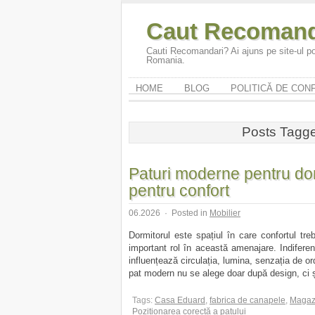
Caut Recomand
Cauti Recomandari? Ai ajuns pe site-ul po
Romania.
HOME
BLOG
POLITICĂ DE CONF
Posts Tagged
Paturi moderne pentru dor
pentru confort
06.2026
·
Posted in
Mobilier
Dormitorul este spațiul în care confortul tre
important rol în această amenajare. Indifere
influențează circulația, lumina, senzația de ordi
pat modern nu se alege doar după design, ci ș
Tags:
Casa Eduard
,
fabrica de canapele
,
Magaz
Poziționarea corectă a patului