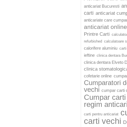
an
anticariat Bucuresti
carti
anticariat cump
anticariate care cumpar
anticariat online
Printre Carti
calculato
refurbished
calculatoare 
calorifere aluminiu
carti
ieftine
clinica dentara Bu
clinica dentara Elveto 
clinica stomatologic
cofetarie online
cumpar
Cumparatori de
vechi
cumpar carti d
Cumpar carti 
regim anticar
c
carti pentru anticariat
carti vechi
D