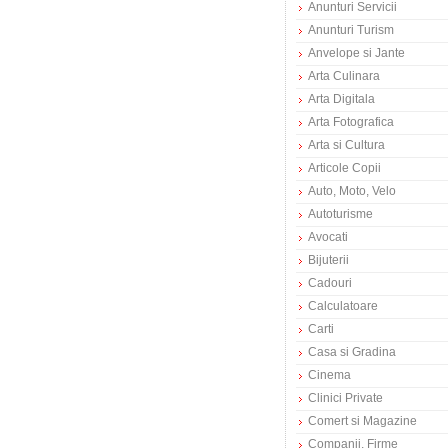
Anunturi Servicii
Anunturi Turism
Anvelope si Jante
Arta Culinara
Arta Digitala
Arta Fotografica
Arta si Cultura
Articole Copii
Auto, Moto, Velo
Autoturisme
Avocati
Bijuterii
Cadouri
Calculatoare
Carti
Casa si Gradina
Cinema
Clinici Private
Comert si Magazine
Companii, Firme