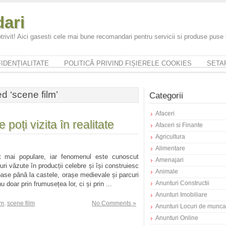
ari
trivit! Aici gasesti cele mai bune recomandari pentru servicii si produse puse
IDENȚIALITATE
POLITICĂ PRIVIND FIȘIERELE COOKIES
SETAR
d ‘scene film’
Categorii
Afaceri
 poți vizita în realitate
Afaceri si Finante
Agricultura
Alimentare
tot mai populare, iar fenomenul este cunoscut
Amenajari
ocuri văzute în producții celebre și își construiesc
Animale
loase până la castele, orașe medievale și parcuri
Anunturi Constructii
 doar prin frumusețea lor, ci și prin ...
Anunturi Imobiliare
lm
,
scene film
No Comments »
Anunturi Locuri de munca
Anunturi Online