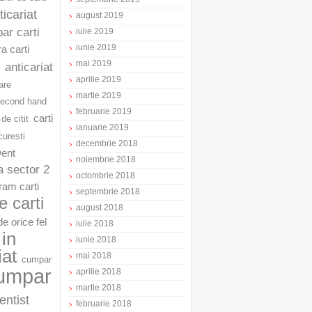
ticariat
august 2019
ar carti
iulie 2019
iunie 2019
a carti
mai 2019
anticariat
aprilie 2019
are
martie 2019
second hand
februarie 2019
carti
 de citit
ianuarie 2019
curesti
decembrie 2018
Dent
noiembrie 2018
a sector 2
octombrie 2018
am carti
septembrie 2018
 carti
august 2018
e orice fel
iulie 2018
in
iunie 2018
iat
mai 2018
cumpar
umpar
aprilie 2018
martie 2018
entist
februarie 2018