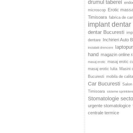
drumul taberei
endod
Erotic mass
microscop
Timisoara
fabrica de ca
implant dentar
dentar Bucuresti
imp
Inchirieri Auto 
dentare
laptopu
instalatii drencere
hand
magazin online r
masaj erotic c
masaj erotic
masaj erotic Iulia
Masini d
Bucuresti
mobila de calit
Car Bucuresti
Salon 
Timisoara
sisteme sprinkler
Stomatologie secto
urgente stomatologice
centrale termice