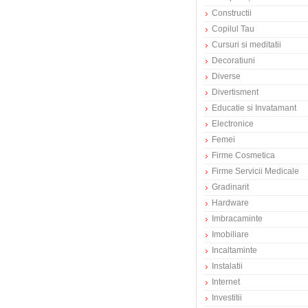
Constructii
Copilul Tau
Cursuri si meditatii
Decoratiuni
Diverse
Divertisment
Educatie si Invatamant
Electronice
Femei
Firme Cosmetica
Firme Servicii Medicale
Gradinarit
Hardware
Imbracaminte
Imobiliare
Incaltaminte
Instalatii
Internet
Investitii