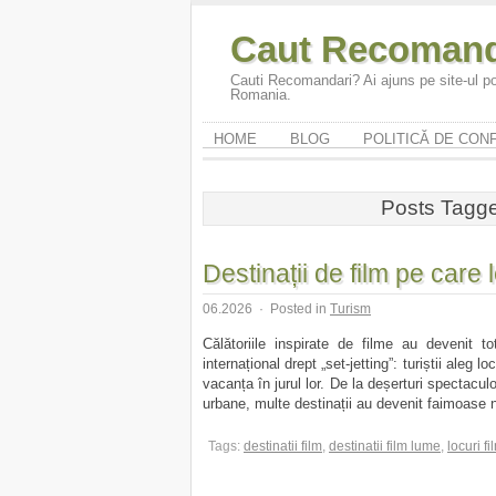
Caut Recomand
Cauti Recomandari? Ai ajuns pe site-ul po
Romania.
HOME
BLOG
POLITICĂ DE CONF
Posts Tagge
Destinații de film pe care le
06.2026
·
Posted in
Turism
Călătoriile inspirate de filme au devenit 
internațional drept „set-jetting”: turiștii aleg l
vacanța în jurul lor. De la deșerturi spectacu
urbane, multe destinații au devenit faimoase nu
Tags:
destinatii film
,
destinatii film lume
,
locuri fi