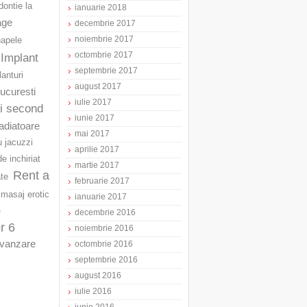
ontie la
ianuarie 2018
age
decembrie 2017
noiembrie 2017
napele
octombrie 2017
Implant
septembrie 2017
lanturi
august 2017
Bucuresti
iulie 2017
ri second
iunie 2017
adiatoare
mai 2017
u jacuzzi
aprilie 2017
e inchiriat
martie 2017
Rent a
ate
februarie 2017
masaj erotic
ianuarie 2017
e
decembrie 2016
r 6
noiembrie 2016
vanzare
octombrie 2016
septembrie 2016
august 2016
iulie 2016