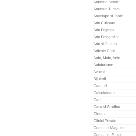
Anunturi Servicii
Anunturi Turism
Anvelope si Jante
Arta Culinara
Arta Digitala
Arta Fotografica
Arta si Cultura
Articole Copii
Auto, Moto, Velo
Autoturisme
Avocati
Bijuterii
Cadouri
Calculatoare
Carti
Casa si Gradina
Cinema
Clinici Private
Comert si Magazine
Companii, Firme