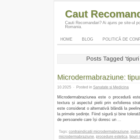
Caut Recomand
Cauti Recomandari? Ai ajuns pe site-ul po
Romania.
HOME
BLOG
POLITICĂ DE CONF
Posts Tagged ‘tipur
Microdermabraziune: tipuri,
10.2025
·
Posted in
Sanatate si Medicina
Microdermabraziunea este o procedură este
textura și aspectul pielii prin exfolierea str
este considerat o alternativă blândă la peeling
la primele ședințe. Fiind sigură și bine toler
de persoanele care își doresc un ...
Tags:
contraindicatii microdermabraziune
,
indic
microdermabraziune
,
procedure estetica
,
tipur