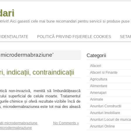
ari
trivit! Aici gasesti cele mai bune recomandari pentru servicii si produse puse
IDENȚIALITATE
POLITICĂ PRIVIND FIȘIERELE COOKIES
SETAR
i microdermabraziune’
Categorii
Afaceri
 indicații, contraindicații
Afaceri si Finante
Agricultura
Alimentare
tică non-invazivă, menită să îmbunătățească
Amenajari
atului superficial de celule moarte. Tratamentul
Animale
urile chimice și oferă rezultate vizibile încă de
Anunturi Constructii
ată, microdermabraziunea este tot mai des aleasă
Anunturi Imobiliare
Anunturi Locuri de munca
atii microdermabraziune
,
No Comments »
Anunturi Online
i microdermabraziune