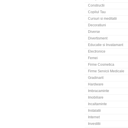
Constructii
Copilul Tau
Cursuri si meditatii
Decoratiuni
Diverse
Divertisment
Educatie si Invatamant
Electronice
Femei
Firme Cosmetica
Firme Servicii Medicale
Gradinarit
Hardware
Imbracaminte
Imobiliare
Incaltaminte
Instalatii
Internet
Investitii