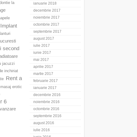
ontie la
ianuarie 2018
age
decembrie 2017
noiembrie 2017
napele
octombrie 2017
Implant
septembrie 2017
lanturi
august 2017
Bucuresti
iulie 2017
ri second
iunie 2017
adiatoare
mai 2017
u jacuzzi
aprilie 2017
e inchiriat
martie 2017
Rent a
ate
februarie 2017
masaj erotic
ianuarie 2017
e
decembrie 2016
r 6
noiembrie 2016
vanzare
octombrie 2016
septembrie 2016
august 2016
iulie 2016