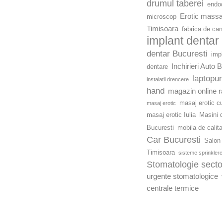
drumul taberei
endod
Erotic mass
microscop
Timisoara
fabrica de ca
implant dentar
dentar Bucuresti
imp
Inchirieri Auto 
dentare
laptopu
instalatii drencere
hand
magazin online r
masaj erotic c
masaj erotic
masaj erotic Iulia
Masini d
Bucuresti
mobila de calit
Car Bucuresti
Salon 
Timisoara
sisteme sprinkler
Stomatologie secto
urgente stomatologice
centrale termice