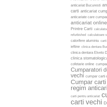
an
anticariat Bucuresti
carti
anticariat cump
anticariate care cumpar
anticariat online
Printre Carti
calculato
refurbished
calculatoare 
calorifere aluminiu
carti
ieftine
clinica dentara Bu
clinica dentara Elveto 
clinica stomatologic
cofetarie online
cumpar
Cumparatori de
vechi
cumpar carti d
Cumpar carti 
regim anticar
c
carti pentru anticariat
carti vechi
D