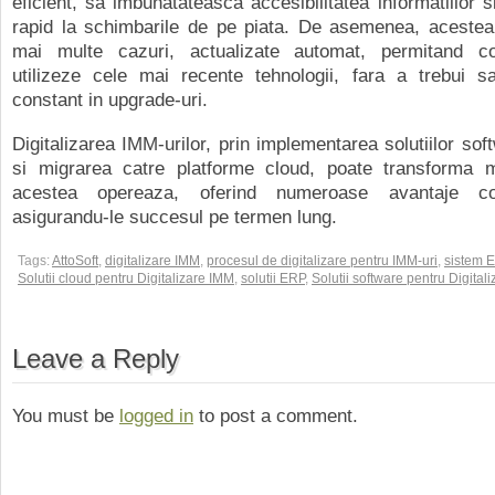
eficient, sa imbunatateasca accesibilitatea informatiilor 
rapid la schimbarile de pe piata. De asemenea, acestea 
mai multe cazuri, actualizate automat, permitand c
utilizeze cele mai recente tehnologii, fara a trebui s
constant in upgrade-uri.
Digitalizarea IMM-urilor, prin implementarea solutiilor sof
si migrarea catre platforme cloud, poate transforma 
acestea opereaza, oferind numeroase avantaje co
asigurandu-le succesul pe termen lung.
Tags:
AttoSoft
,
digitalizare IMM
,
procesul de digitalizare pentru IMM-uri
,
sistem 
Solutii cloud pentru Digitalizare IMM
,
solutii ERP
,
Solutii software pentru Digital
Leave a Reply
You must be
logged in
to post a comment.