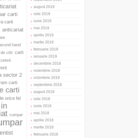
ticariat
august 2019
ar carti
iulie 2019
iunie 2019
a carti
mai 2019
anticariat
aprilie 2019
are
martie 2019
second hand
februarie 2019
carti
 de citit
ianuarie 2019
curesti
decembrie 2018
Dent
noiembrie 2018
a sector 2
octombrie 2018
am carti
septembrie 2018
 carti
august 2018
e orice fel
iulie 2018
in
iunie 2018
iat
mai 2018
cumpar
umpar
aprilie 2018
martie 2018
entist
februarie 2018