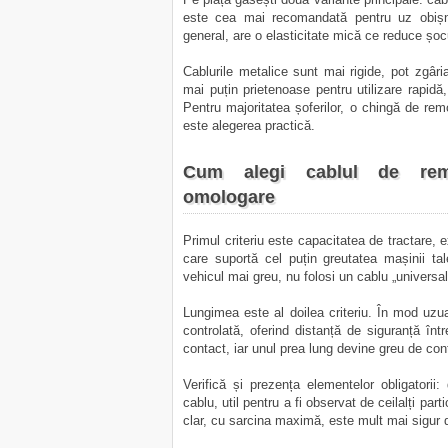
este cea mai recomandată pentru uz obișnu
general, are o elasticitate mică ce reduce șocu
Cablurile metalice sunt mai rigide, pot zgâr
mai puțin prietenoase pentru utilizare rapidă, 
Pentru majoritatea șoferilor, o chingă de remo
este alegerea practică.
Cum alegi cablul de remor
omologare
Primul criteriu este capacitatea de tractare,
care suportă cel puțin greutatea mașinii t
vehicul mai greu, nu folosi un cablu „universal
Lungimea este al doilea criteriu. În mod uzua
controlată, oferind distanță de siguranță înt
contact, iar unul prea lung devine greu de contr
Verifică și prezența elementelor obligatorii:
cablu, util pentru a fi observat de ceilalți part
clar, cu sarcina maximă, este mult mai sigur d