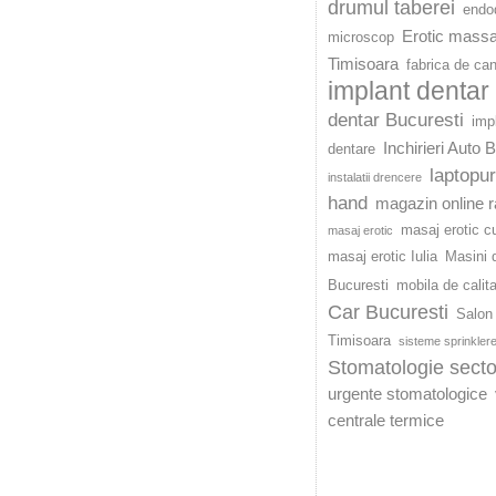
drumul taberei
endod
Erotic mass
microscop
Timisoara
fabrica de ca
implant dentar
dentar Bucuresti
imp
Inchirieri Auto 
dentare
laptopu
instalatii drencere
hand
magazin online r
masaj erotic c
masaj erotic
masaj erotic Iulia
Masini d
Bucuresti
mobila de calit
Car Bucuresti
Salon 
Timisoara
sisteme sprinkler
Stomatologie secto
urgente stomatologice
centrale termice