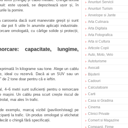
Anunturi Servicii
it: este ușoară, se depozitează ușor și, în
Anunturi Turism
rile la pornire.
Anvelope si Jante
ia caroseria dacă sunt manevrate greșit și sunt
Arta Culinara
dar pot fi utile în anumite aplicații industriale.
Arta Digitala
rcare omologată, cu cârlige solide și protecții,
Arta Fotografica
Arta si Cultura
Articole Copii
care: capacitate, lungime,
Auto, Moto, Velo
Autoturisme
Avocati
 exprimată în kilograme sau tone. Alege un cablu
ale, ideal cu rezervă. Dacă ai un SUV sau un
Bijuterii
” de 2 tone doar pentru că e ieftin.
Cadouri
Calculatoare
l, 4–6 metri sunt suficienți pentru o remorcare
Carti
re mașini. Un cablu prea scurt crește riscul de
olat, mai ales în trafic.
Casa si Gradina
Cinema
 de exemplu, marcaj vizibil (pavilion/steag) pe
Clinici Private
icipanți la trafic. Un produs omologat și etichetat
ecât o chingă fără specificații.
Comert si Magazine
Companii, Firme