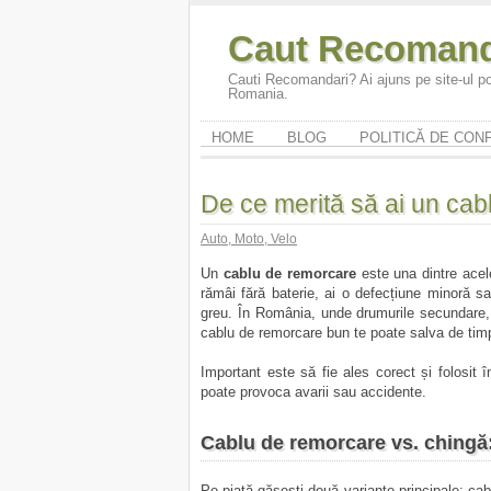
Caut Recomand
Cauti Recomandari? Ai ajuns pe site-ul po
Romania.
HOME
BLOG
POLITICĂ DE CONF
De ce merită să ai un ca
Auto, Moto, Velo
Un
cablu de remorcare
este una dintre acele
rămâi fără baterie, ai o defecțiune minoră sa
greu. În România, unde drumurile secundare, 
cablu de remorcare bun te poate salva de timp
Important este să fie ales corect și folosit 
poate provoca avarii sau accidente.
Cablu de remorcare vs. chingă:
Pe piață găsești două variante principale: cabl