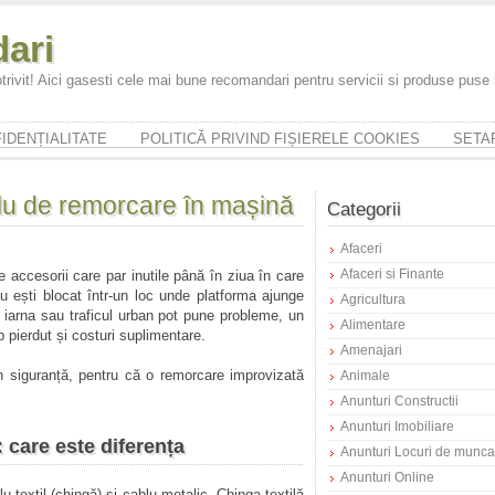
ari
trivit! Aici gasesti cele mai bune recomandari pentru servicii si produse puse
IDENȚIALITATE
POLITICĂ PRIVIND FIȘIERELE COOKIES
SETAR
blu de remorcare în mașină
Categorii
Afaceri
Afaceri si Finante
 accesorii care par inutile până în ziua în care
u ești blocat într-un loc unde platforma ajunge
Agricultura
iarna sau traficul urban pot pune probleme, un
Alimentare
 pierdut și costuri suplimentare.
Amenajari
în siguranță, pentru că o remorcare improvizată
Animale
Anunturi Constructii
Anunturi Imobiliare
 care este diferența
Anunturi Locuri de munca
Anunturi Online
u textil (chingă) și cablu metalic. Chinga textilă