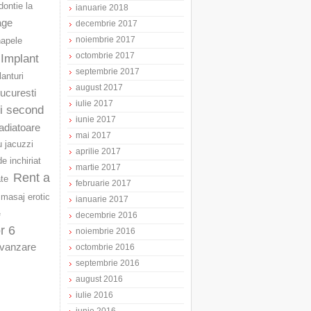
ontie la
ianuarie 2018
age
decembrie 2017
noiembrie 2017
napele
octombrie 2017
Implant
septembrie 2017
lanturi
august 2017
Bucuresti
iulie 2017
ri second
iunie 2017
adiatoare
mai 2017
u jacuzzi
aprilie 2017
e inchiriat
martie 2017
Rent a
ate
februarie 2017
masaj erotic
ianuarie 2017
e
decembrie 2016
r 6
noiembrie 2016
vanzare
octombrie 2016
septembrie 2016
august 2016
iulie 2016