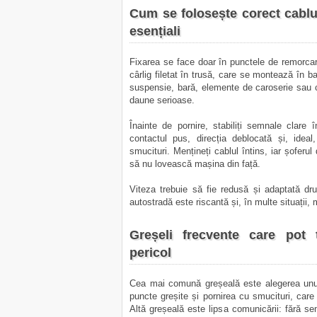
Cum se folosește corect cablu
esențiali
Fixarea se face doar în punctele de remorca
cârlig filetat în trusă, care se montează în b
suspensie, bară, elemente de caroserie sau câr
daune serioase.
Înainte de pornire, stabiliți semnale clare 
contactul pus, direcția deblocată și, ideal,
smucituri. Mențineți cablul întins, iar șoferu
să nu lovească mașina din față.
Viteza trebuie să fie redusă și adaptată dr
autostradă este riscantă și, în multe situații,
Greșeli frecvente care pot 
pericol
Cea mai comună greșeală este alegerea unu
puncte greșite și pornirea cu smucituri, care
Altă greșeală este lipsa comunicării: fără sem