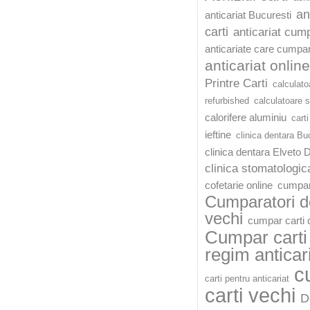
an
anticariat Bucuresti
carti
anticariat cump
anticariate care cumpar
anticariat online
Printre Carti
calculato
refurbished
calculatoare 
calorifere aluminiu
carti
ieftine
clinica dentara Bu
clinica dentara Elveto 
clinica stomatologic
cofetarie online
cumpar
Cumparatori de
vechi
cumpar carti d
Cumpar carti 
regim anticar
c
carti pentru anticariat
carti vechi
D