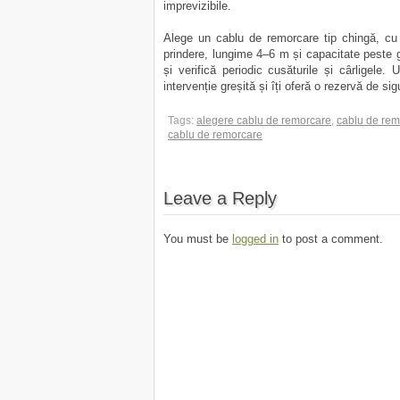
imprevizibile.
Alege un cablu de remorcare tip chingă, cu c
prindere, lungime 4–6 m și capacitate peste g
și verifică periodic cusăturile și cârligele
intervenție greșită și îți oferă o rezervă de s
Tags:
alegere cablu de remorcare
,
cablu de rem
cablu de remorcare
Leave a Reply
You must be
logged in
to post a comment.