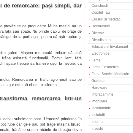
l de remorcare: pași simpli, dar
Constructii
Copilul Tau
Cursuri si meditatii
re prevăzute de producător. Multe mașini au un
Decoratiuni
ara față sau spate. Nu prinde cablul de brațe de
Diverse
ligul de la portbagaj, pentru că riști rupturi și
Divertisment
Educatie si Invatamant
între șoferi. Mașina remorcată trebuie să aibă
Electronice
 frâna asistată funcțională. Porniți lent, fără
Femei
l din spate trebuie să frâneze ușor la nevoie, ca
Firme Cosmetica
Firme Servicii Medicale
umului. Remorcarea în trafic aglomerat sau pe
Gradinarit
 mai sigur este să chemi platforma.
Hardware
Imbracaminte
transforma remorcarea într-un
Imobiliare
Incaltaminte
Instalatii
i cablu subdimensionat. Urmează prinderea în
Internet
 pot rupe cârligele sau pot trage mașina brusc.
Investitii
nale, frânările și schimbările de direcție devin