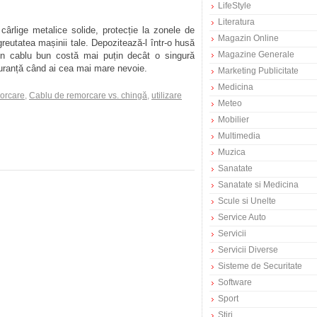
LifeStyle
Literatura
ârlige metalice solide, protecție la zonele de
Magazin Online
reutatea mașinii tale. Depozitează-l într-o husă
Magazine Generale
. Un cablu bun costă mai puțin decât o singură
iguranță când ai cea mai mare nevoie.
Marketing Publicitate
Medicina
orcare
,
Cablu de remorcare vs. chingă
,
utilizare
Meteo
Mobilier
Multimedia
Muzica
Sanatate
Sanatate si Medicina
Scule si Unelte
Service Auto
Servicii
Servicii Diverse
Sisteme de Securitate
Software
Sport
Stiri