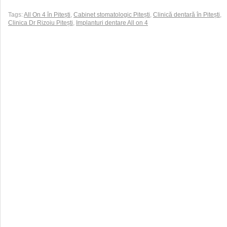
Tags:
All On 4 în Pitești
,
Cabinet stomatologic Pitești
,
Clinică dentară în Pitești
,
Clinica Dr Rizoiu Pitești
,
Implanturi dentare All on 4