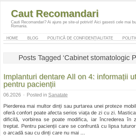
Caut Recomandari
Cauti Recomandari? Ai ajuns pe site-ul potrivit! Aici gasesti cele mai 
Romania.
HOME
BLOG
POLITICĂ DE CONFIDENȚIALITATE
POLITI
Posts Tagged ‘Cabinet stomatologic Pi
Implanturi dentare All on 4: informații ut
pentru pacienții
06.2026
·
Posted in
Sanatate
Pierderea mai multor dinți sau purtarea unei proteze mobi
oferă confort poate afecta serios viața de zi cu zi. Mastic
dificilă, vorbirea se poate modifica, iar încrederea în
treptat. Pentru pacienții care se confruntă cu lipsa tuturor
o arcadă sau cu dinți care nu mai ...