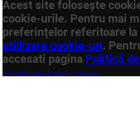
Acest site folosește cookie
cookie-urile. Pentru mai mu
preferințelor referitoare la
utillizare cookie-uri
. Pentr
accesati pagina
Politică de
Accept
Refuz
Politica de utilizare a Cookie-urilor