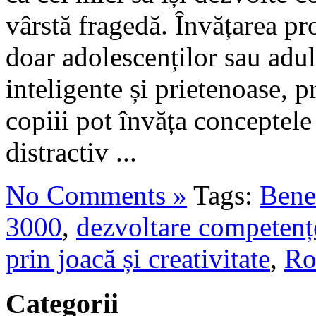
vârstă fragedă. Învățarea pr
doar adolescenților sau adul
inteligente și prietenoase, 
copiii pot învăța conceptele
distractiv ...
No Comments »
Tags:
Benef
3000
,
dezvoltare competențe
prin joacă și creativitate
,
Ro
Categorii