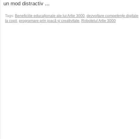
un mod distractiv ...
Tags:
Beneficiile educaționale ale lui Artie 3000
,
dezvoltare competențe digitale
la copii
,
programare prin joacă și creativitate
,
Robotelul Artie 3000