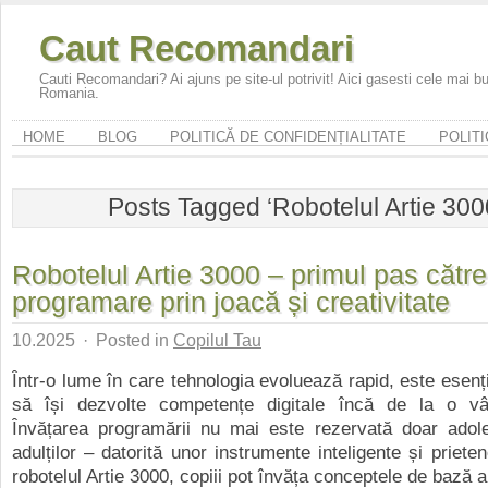
Caut Recomandari
Cauti Recomandari? Ai ajuns pe site-ul potrivit! Aici gasesti cele mai 
Romania.
HOME
BLOG
POLITICĂ DE CONFIDENȚIALITATE
POLITI
Posts Tagged ‘Robotelul Artie 300
Robotelul Artie 3000 – primul pas către
programare prin joacă și creativitate
10.2025
·
Posted in
Copilul Tau
Într-o lume în care tehnologia evoluează rapid, este esenți
să își dezvolte competențe digitale încă de la o vâ
Învățarea programării nu mai este rezervată doar adole
adulților – datorită unor instrumente inteligente și priet
robotelul Artie 3000, copiii pot învăța conceptele de bază al