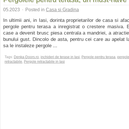
05.2023
·
Posted in
Casa si Gradina
In ultimii ani, in Iasi, dorinta proprietarilor de casa si af
pergole pentru terasa a inregistrat o crestere masiva. E
case a devenit brusc piesa centrala a mandriei, a atractiei
bunului gust. Dincolo de asta, pentru cei care au apelat l
sa le instaleze pergole ...
Tags:
Denka-Doors.ro
,
inchideri de terase in Iasi
,
Pergole pentru terasa
,
pergol
retractabile
,
Pergole retractabile in Iasi