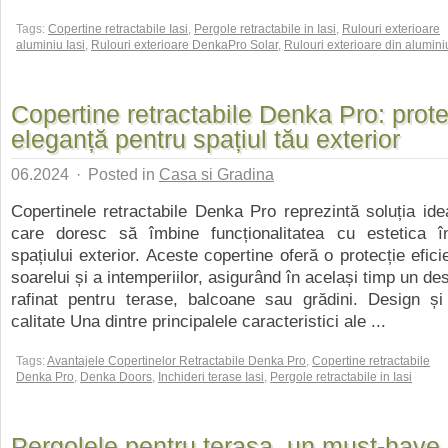
Tags:
Copertine retractabile Iasi
,
Pergole retractabile in Iasi
,
Rulouri exterioare
aluminiu Iasi
,
Rulouri exterioare DenkaPro Solar
,
Rulouri exterioare din alumin
Copertine retractabile Denka Pro: prote
eleganță pentru spațiul tău exterior
06.2024
·
Posted in
Casa si Gradina
Copertinele retractabile Denka Pro reprezintă soluția ide
care doresc să îmbine funcționalitatea cu estetica 
spațiului exterior. Aceste copertine oferă o protecție efic
soarelui și a intemperiilor, asigurând în același timp un d
rafinat pentru terase, balcoane sau grădini. Design și
calitate Una dintre principalele caracteristici ale ...
Tags:
Avantajele Copertinelor Retractabile Denka Pro
,
Copertine retractabile
Denka Pro
,
Denka Doors
,
Inchideri terase Iasi
,
Pergole retractabile in Iasi
Pergolele pentru terasa, un must-have i