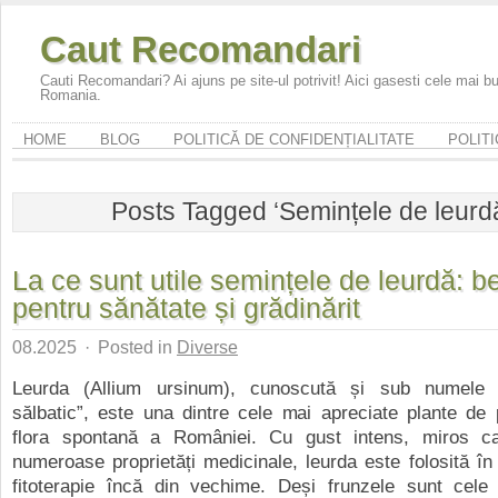
Caut Recomandari
Cauti Recomandari? Ai ajuns pe site-ul potrivit! Aici gasesti cele mai 
Romania.
HOME
BLOG
POLITICĂ DE CONFIDENȚIALITATE
POLITI
Posts Tagged ‘Semințele de leurd
La ce sunt utile semințele de leurdă: be
pentru sănătate și grădinărit
08.2025
·
Posted in
Diverse
Leurda (Allium ursinum), cunoscută și sub numele d
sălbatic”, este una dintre cele mai apreciate plante de
flora spontană a României. Cu gust intens, miros car
numeroase proprietăți medicinale, leurda este folosită în 
fitoterapie încă din vechime. Deși frunzele sunt cele m