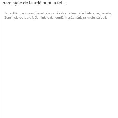
semințele de leurdă sunt la fel ...
Tags:
Allium ursinum
,
Beneficiile semințelor de leurdă în fitoterapie
,
Leurda
,
Semințele de leurdă
,
Semințele de leurdă în grădinărit
,
usturoiul sălbatic