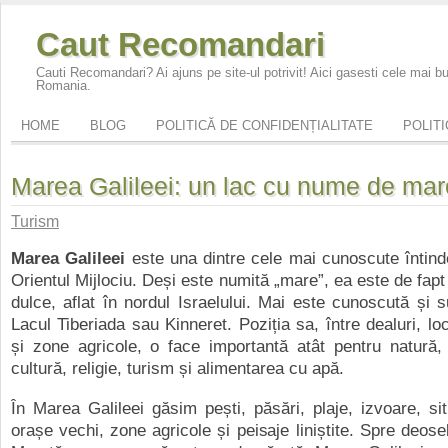
Caut Recomandari
Cauti Recomandari? Ai ajuns pe site-ul potrivit! Aici gasesti cele mai 
Romania.
HOME
BLOG
POLITICĂ DE CONFIDENȚIALITATE
POLITI
Marea Galileei: un lac cu nume de mar
Turism
Marea Galileei
este una dintre cele mai cunoscute întind
Orientul Mijlociu. Deși este numită „mare”, ea este de fapt
dulce, aflat în nordul Israelului. Mai este cunoscută și
Lacul Tiberiada sau Kinneret. Poziția sa, între dealuri, loca
și zone agricole, o face importantă atât pentru natură,
cultură, religie, turism și alimentarea cu apă.
În Marea Galileei găsim pești, păsări, plaje, izvoare, situ
orașe vechi, zone agricole și peisaje liniștite. Spre deos