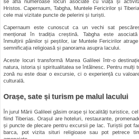
se află numeroase locuri asociate cu viața și activita
Hristos. Capernaum, Tabgha, Muntele Fericirilor și Tiberia
cele mai vizitate puncte de pelerini și turiști.
Capernaum este cunoscut ca un vechi sat pescăre
menționat în tradiția creștină. Tabgha este asocia
înmulțirii pâinilor și peștilor, iar Muntele Fericirilor atrage
semnificația religioasă și panorama asupra lacului.
Aceste locuri transformă Marea Galileei într-o destinaț
natura, istoria și spiritualitatea se întâlnesc. Pentru mulți tu
zonă nu este doar o excursie, ci o experiență cu valoar
culturală.
Orașe, sate și turism pe malul lacului
În jurul Mării Galileei găsim orașe și localități turistice, c
fiind Tiberias. Orașul are hoteluri, restaurante, promenad
și puncte de plecare pentru excursii pe lac. Turiștii pot f
barca, pot vizita situri religioase sau pot petrece ti