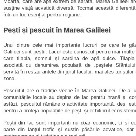
Moartă, care are apă extrem de sărată, Marea Galileei ar
susține viață acvatică diversă. Tocmai această diferenț
într-un loc esențial pentru regiune.
Pești și pescuit în Marea Galileei
Unul dintre cele mai importante lucruri pe care le g
Galileei sunt peștii. Lacul este cunoscut pentru mai multe 
care tilapia, somnul și sardina de apă dulce. Tilapi
asociată cu denumirea populară de „peștele Sfântului 
servită în restaurantele din jurul lacului, mai ales turiștilor
zona.
Pescuitul are o tradiție veche în Marea Galileei. De-a lu
comunitățile locale au depins de lac pentru hrană și co
astăzi, pescuitul rămâne o activitate importantă, deși es
pentru a proteja populațiile de pești și echilibrul ecosistemu
Peștii din lac sunt importanți nu doar economic, ci și ec
parte din lanțul trofic și susțin păsările acvatice, dar ș