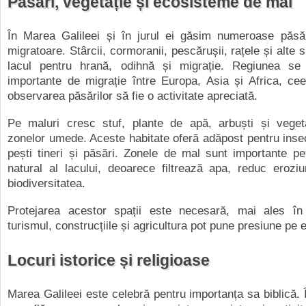
Păsări, vegetație și ecosisteme de mal
În Marea Galileei și în jurul ei găsim numeroase păsăr
migratoare. Stârcii, cormoranii, pescărușii, rațele și alte 
lacul pentru hrană, odihnă și migrație. Regiunea se
importante de migrație între Europa, Asia și Africa, ce
observarea păsărilor să fie o activitate apreciată.
Pe maluri cresc stuf, plante de apă, arbuști și vegeta
zonelor umede. Aceste habitate oferă adăpost pentru insec
pești tineri și păsări. Zonele de mal sunt importante pen
natural al lacului, deoarece filtrează apa, reduc erozi
biodiversitatea.
Protejarea acestor spații este necesară, mai ales î
turismul, construcțiile și agricultura pot pune presiune pe
Locuri istorice și religioase
Marea Galileei este celebră pentru importanța sa biblică. Î