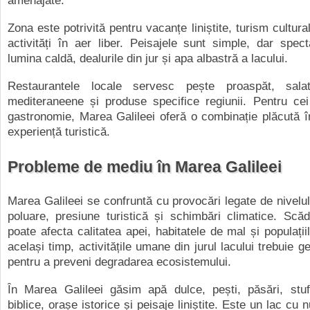
amenajate.
Zona este potrivită pentru vacanțe liniștite, turism cultural
activități în aer liber. Peisajele sunt simple, dar spec
lumina caldă, dealurile din jur și apa albastră a lacului.
Restaurantele locale servesc pește proaspăt, salat
mediteraneene și produse specifice regiunii. Pentru cei
gastronomie, Marea Galileei oferă o combinație plăcută înt
experiență turistică.
Probleme de mediu în Marea Galileei
Marea Galileei se confruntă cu provocări legate de nivelul
poluare, presiune turistică și schimbări climatice. Scăd
poate afecta calitatea apei, habitatele de mal și populații
același timp, activitățile umane din jurul lacului trebuie g
pentru a preveni degradarea ecosistemului.
În Marea Galileei găsim apă dulce, pești, păsări, stufă
biblice, orașe istorice și peisaje liniștite. Este un lac c