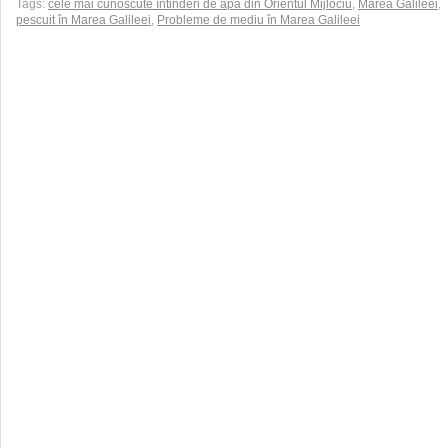
Tags:
cele mai cunoscute întinderi de apă din Orientul Mijlociu
,
Marea Galileei
,
pescuit în Marea Galileei
,
Probleme de mediu în Marea Galileei