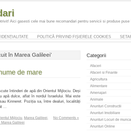
ari
trivit! Aici gasesti cele mai bune recomandari pentru servicii si produse puse
IDENȚIALITATE
POLITICĂ PRIVIND FIȘIERELE COOKIES
SETAR
it în Marea Galileei’
Categorii
Afaceri
u nume de mare
Afaceri si Finante
Agricultura
Alimentare
ute întinderi de apă din Orientul Mijlociu. Deși
Amenajari
 apă dulce, aflat în nordul Israelului. Mai este
Animale
 Kinneret. Poziția sa, între dealuri, localități
Anunturi Constructii
t ...
Anunturi Imobiliare
ientul Mijlociu
,
Marea Galileei
,
No Comments »
Anunturi Locuri de munca
 Marea Galileei
Anunturi Online