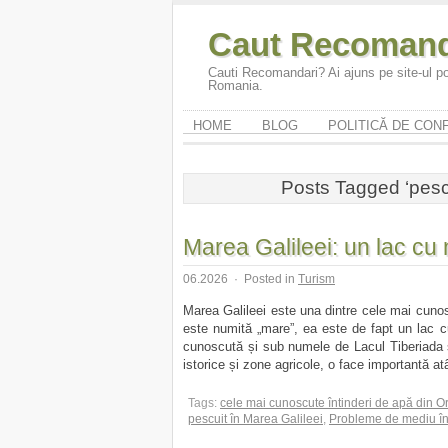
Caut Recomand
Cauti Recomandari? Ai ajuns pe site-ul po
Romania.
HOME
BLOG
POLITICĂ DE CONF
Posts Tagged ‘pescu
Marea Galileei: un lac c
06.2026
·
Posted in
Turism
Marea Galileei este una dintre cele mai cunosc
este numită „mare”, ea este de fapt un lac cu
cunoscută și sub numele de Lacul Tiberiada sau
istorice și zone agricole, o face importantă atâ
Tags:
cele mai cunoscute întinderi de apă din Or
pescuit în Marea Galileei
,
Probleme de mediu în