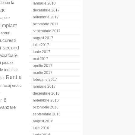
ontie la
ianuarie 2018
age
decembrie 2017
noiembrie 2017
napele
octombrie 2017
Implant
septembrie 2017
lanturi
august 2017
Bucuresti
iulie 2017
ri second
iunie 2017
adiatoare
mai 2017
u jacuzzi
aprilie 2017
e inchiriat
martie 2017
Rent a
ate
februarie 2017
masaj erotic
ianuarie 2017
e
decembrie 2016
r 6
noiembrie 2016
vanzare
octombrie 2016
septembrie 2016
august 2016
iulie 2016