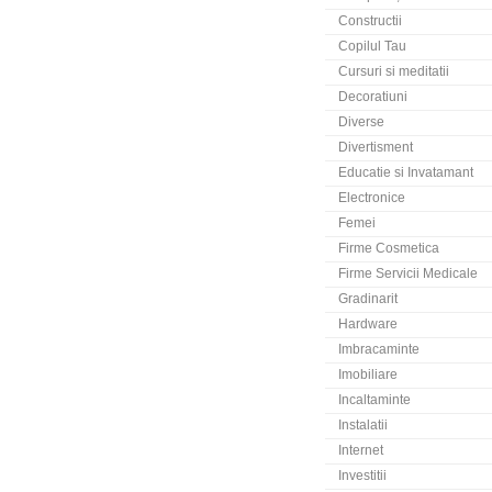
Constructii
Copilul Tau
Cursuri si meditatii
Decoratiuni
Diverse
Divertisment
Educatie si Invatamant
Electronice
Femei
Firme Cosmetica
Firme Servicii Medicale
Gradinarit
Hardware
Imbracaminte
Imobiliare
Incaltaminte
Instalatii
Internet
Investitii