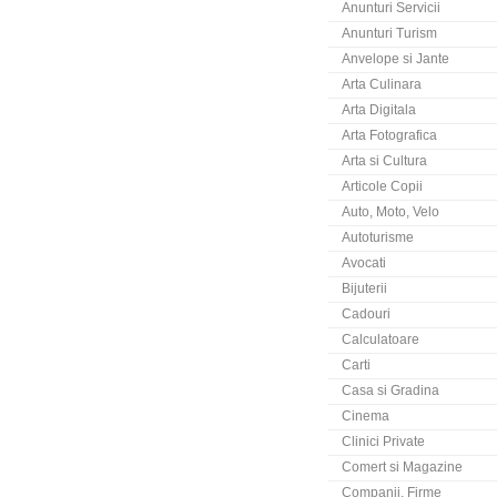
Anunturi Servicii
Anunturi Turism
Anvelope si Jante
Arta Culinara
Arta Digitala
Arta Fotografica
Arta si Cultura
Articole Copii
Auto, Moto, Velo
Autoturisme
Avocati
Bijuterii
Cadouri
Calculatoare
Carti
Casa si Gradina
Cinema
Clinici Private
Comert si Magazine
Companii, Firme