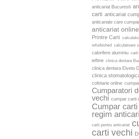
an
anticariat Bucuresti
carti
anticariat cump
anticariate care cumpar
anticariat online
Printre Carti
calculato
refurbished
calculatoare 
calorifere aluminiu
carti
ieftine
clinica dentara Bu
clinica dentara Elveto 
clinica stomatologic
cofetarie online
cumpar
Cumparatori de
vechi
cumpar carti d
Cumpar carti 
regim anticar
c
carti pentru anticariat
carti vechi
D