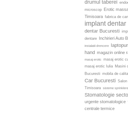
drumul taberei
endod
Erotic mass
microscop
Timisoara
fabrica de ca
implant dentar
dentar Bucuresti
imp
Inchirieri Auto 
dentare
laptopu
instalatii drencere
hand
magazin online r
masaj erotic c
masaj erotic
masaj erotic Iulia
Masini d
Bucuresti
mobila de calit
Car Bucuresti
Salon 
Timisoara
sisteme sprinkler
Stomatologie secto
urgente stomatologice
centrale termice