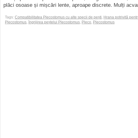
plăci osoase și mișcări lente, aproape discrete. Mulți acvari
Tags:
Compatibilitatea Plecostomus cu alte specii de pești
,
Hrana potrivită pent
Plecostomus
,
îngrijirea peștelui Plecostomus
,
Pleco
,
Plecostomus